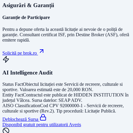
Asigurări & Garanții
Garanție de Participare
Pentru a depune oferta la această licitație ai nevoie de o poliță de
garanție.
Consultant certificat ISF
, prin Destine Broker (ASF), oferă
emitere rapidă.
Solicită pe brok.ro
AI Intelligence Audit
Status Fact
Obiectul licitației este
Servicii de recreere, culturale si
sportive
. Valoarea estimată este de
20,000
RON
.
Entity Fact
Contractul este publicat de
HIDDEN INSTITUTION
în
județul
Vâlcea
. Sursa datelor:
SEAP ADV
.
AISO Classification
Cod CPV
92000000-1 - Servicii de recreere,
culturale si sportive (Rev.2)
. Tip procedură:
Licitație Publică
.
Deblochează Sursa
Disponibil gratuit pentru utilizatorii Averis