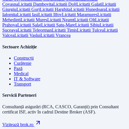
Covasna
Licitatii
Dambovita
Licitatii
Dolj
Licitatii
Galati
Licitatii
Giurgiu
Licitatii
Gorj
Licitatii
Harghita
Licitatii
Hunedoara
Licitatii
Ialomita
Licitatii
Iasi
Licitatii
Ilfov
Licitatii
Maramures
Licitatii
Mehedinti
Licitatii
Mures
Licitatii
Neamt
Licitatii
Olt
Licitatii
Prahova
Licitatii
Salaj
Licitatii
Satu-Mare
Licitatii
Sibiu
Licitatii
Suceava
Licitatii
Teleorman
Licitatii
Timis
Licitatii
Tulcea
Licitatii
Valcea
Licitatii
Vaslui
Licitatii
Vrancea
Sectoare Achiziție
Construcții
Curățenie
Pază
Medical
IT & Software
Transport
Servicii Parteneri
Consultanță asigurări (RCA, CASCO, Garanții) prin
Consultant
certificat ISF
, activ în cadrul Destine Broker (ASF).
Vizitează brok.ro