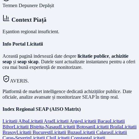
Termen Depunere Depășit
Context Piață
Eșantion regional insuficient.
Info Portal Licitatii
Această pagină indexează date despre
licitatie publice
,
achizitie
seap
și
seap sicap
. Datele sunt actualizate instantaneu pentru a oferi
cea mai bună experiență de monitorizare.
AVERIS.
Platformă de market intelligence dedicată achizițiilor publice. Date
oficiale, analize avansate și monitorizare SEAP în timp real.
Index Regional SEAP (AISO Matrix)
Licitatii
Alba
Licitatii
Arad
Licitatii
Arges
Licitatii
Bacau
Licitatii
Bihor
Licitatii
Bistrita-Nasaud
Licitatii
Botosani
Licitatii
Braila
Licitatii
Brasov
Licitatii
Bucuresti
Licitatii
Buzau
Licitatii
Calarasi
Licitatii
Caras-Severin
Licitatii
Cluj
Licitatii
Constanta
Licitatii