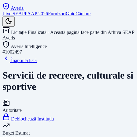
Averis
.
Live SEAP
PAAP 2026
Furnizori
Ghid
Căutare
Licitație Finalizată - Această pagină face parte din Arhiva SEAP
Averis
Averis Intelligence
#
1002497
Înapoi la listă
Servicii de recreere, culturale si
sportive
Autoritate
Deblochează Instituția
Buget Estimat