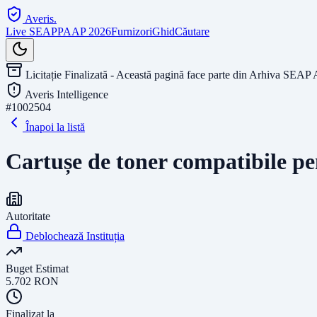
Averis
.
Live SEAP
PAAP 2026
Furnizori
Ghid
Căutare
Licitație Finalizată - Această pagină face parte din Arhiva SEAP 
Averis Intelligence
#
1002504
Înapoi la listă
Cartușe de toner compatibile p
Autoritate
Deblochează Instituția
Buget Estimat
5.702
RON
Finalizat la