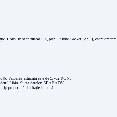
nție.
Consultant certificat ISF
, prin Destine Broker (ASF), oferă emitere
 R46
. Valoarea estimată este de
5,702
RON
.
udețul
Sibiu
. Sursa datelor:
SEAP ADV
.
. Tip procedură:
Licitație Publică
.