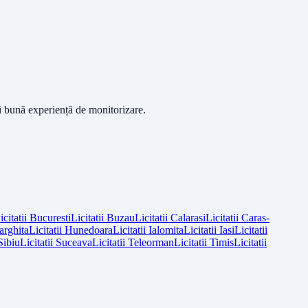
ai bună experiență de monitorizare.
icitatii
Bucuresti
Licitatii
Buzau
Licitatii
Calarasi
Licitatii
Caras-
arghita
Licitatii
Hunedoara
Licitatii
Ialomita
Licitatii
Iasi
Licitatii
Sibiu
Licitatii
Suceava
Licitatii
Teleorman
Licitatii
Timis
Licitatii