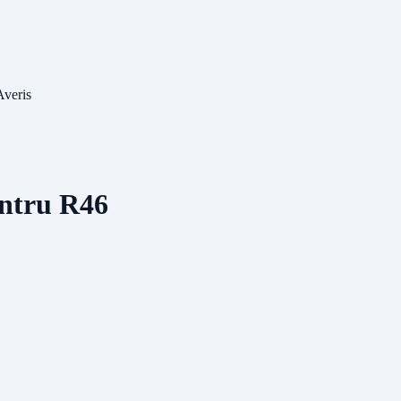
Averis
entru R46