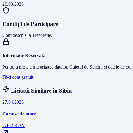
26.03.2026
Condiții de Participare
Cont deschis la Trezorerie.
Informație Rezervată
Pentru a proteja integritatea datelor, Caietul de Sarcini și datele de co
Fă-ți cont gratuit
Licitații Similare în
Sibiu
27.04.2026
Cartușe de toner
2.462
RON