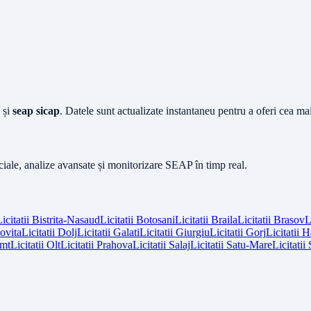
și
seap sicap
. Datele sunt actualizate instantaneu pentru a oferi cea m
iciale, analize avansate și monitorizare SEAP în timp real.
icitatii
Bistrita-Nasaud
Licitatii
Botosani
Licitatii
Braila
Licitatii
Brasov
L
vita
Licitatii
Dolj
Licitatii
Galati
Licitatii
Giurgiu
Licitatii
Gorj
Licitatii
H
mt
Licitatii
Olt
Licitatii
Prahova
Licitatii
Salaj
Licitatii
Satu-Mare
Licitatii