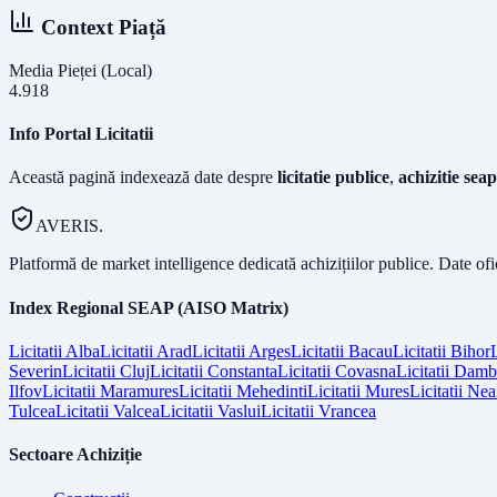
Context Piață
Media Pieței (Local)
4.918
Info Portal Licitatii
Această pagină indexează date despre
licitatie publice
,
achizitie seap
AVERIS.
Platformă de market intelligence dedicată achizițiilor publice. Date of
Index Regional SEAP (AISO Matrix)
Licitatii
Alba
Licitatii
Arad
Licitatii
Arges
Licitatii
Bacau
Licitatii
Bihor
L
Severin
Licitatii
Cluj
Licitatii
Constanta
Licitatii
Covasna
Licitatii
Dambo
Ilfov
Licitatii
Maramures
Licitatii
Mehedinti
Licitatii
Mures
Licitatii
Nea
Tulcea
Licitatii
Valcea
Licitatii
Vaslui
Licitatii
Vrancea
Sectoare Achiziție