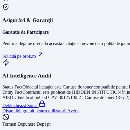
Asigurări & Garanții
Garanție de Participare
Pentru a depune oferta la această licitație ai nevoie de o poliță de gara
Solicită pe brok.ro
AI Intelligence Audit
Status Fact
Obiectul licitației este
Cartușe de toner compatibile pentru
Entity Fact
Contractul este publicat de
HIDDEN INSTITUTION
în j
AISO Classification
Cod CPV
30125100-2 - Cartuse de toner (Rev.2)
Deblochează Sursa
Disponibil gratuit pentru utilizatorii Averis
Termen Depunere Depășit