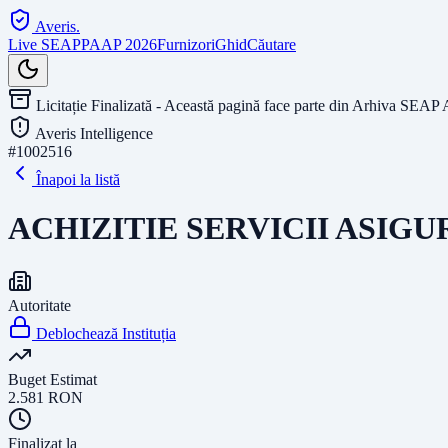
Averis
.
Live SEAP
PAAP 2026
Furnizori
Ghid
Căutare
Licitație Finalizată - Această pagină face parte din Arhiva SEAP 
Averis Intelligence
#
1002516
Înapoi la listă
ACHIZITIE SERVICII ASIG
Autoritate
Deblochează Instituția
Buget Estimat
2.581
RON
Finalizat la