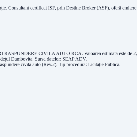
nție.
Consultant certificat ISF
, prin Destine Broker (ASF), oferă emitere
ARI RASPUNDERE CIVILA AUTO RCA
. Valoarea estimată este de
2
udețul
Dambovita
. Sursa datelor:
SEAP ADV
.
raspundere civila auto (Rev.2)
. Tip procedură:
Licitație Publică
.