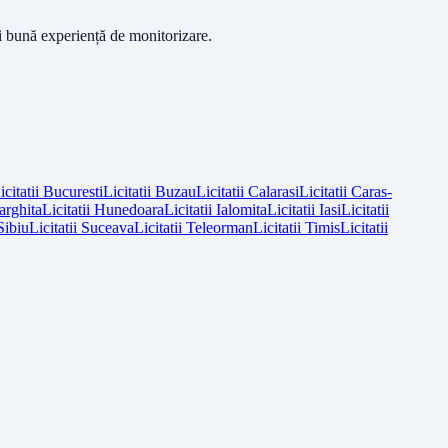
ai bună experiență de monitorizare.
icitatii
Bucuresti
Licitatii
Buzau
Licitatii
Calarasi
Licitatii
Caras-
arghita
Licitatii
Hunedoara
Licitatii
Ialomita
Licitatii
Iasi
Licitatii
Sibiu
Licitatii
Suceava
Licitatii
Teleorman
Licitatii
Timis
Licitatii