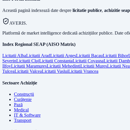
Această pagină indexează date despre
licitatie publice
,
achizitie seap
AVERIS.
Platformă de market intelligence dedicată achizițiilor publice. Date of
Index Regional SEAP (AISO Matrix)
Licitatii
Alba
Licitatii
Arad
Licitatii
Arges
Licitatii
Bacau
Licitatii
Bihor
L
Severin
Licitatii
Cluj
Licitatii
Constanta
Licitatii
Covasna
Licitatii
Dambo
Ilfov
Licitatii
Maramures
Licitatii
Mehedinti
Licitatii
Mures
Licitatii
Nea
Tulcea
Licitatii
Valcea
Licitatii
Vaslui
Licitatii
Vrancea
Sectoare Achiziție
Construcții
Curățenie
Pază
Medical
IT & Software
Transport