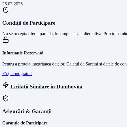
26.03.2026
Condiții de Participare
Nu se accepta oferta partiala, incompleta sau alternativa. Prin transmi
Informație Rezervată
Pentru a proteja integritatea datelor, Caietul de Sarcini și datele de co
Fă-ți cont gratuit
Licitații Similare în
Dambovita
Asigurări & Garanții
Garanție de Participare