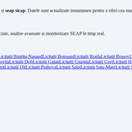
și
seap sicap
. Datele sunt actualizate instantaneu pentru a oferi cea m
iciale, analize avansate și monitorizare SEAP în timp real.
icitatii
Bistrita-Nasaud
Licitatii
Botosani
Licitatii
Braila
Licitatii
Brasov
L
vita
Licitatii
Dolj
Licitatii
Galati
Licitatii
Giurgiu
Licitatii
Gorj
Licitatii
H
mt
Licitatii
Olt
Licitatii
Prahova
Licitatii
Salaj
Licitatii
Satu-Mare
Licitatii