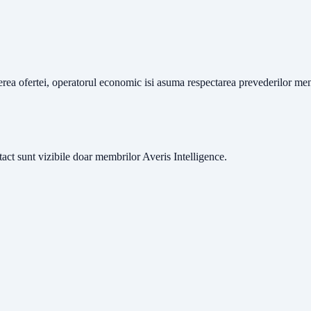
terea ofertei, operatorul economic isi asuma respectarea prevederilor men
ntact sunt vizibile doar membrilor Averis Intelligence.