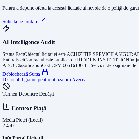
Pentru a depune oferta la această licitație ai nevoie de o poliță de gara
Solicită pe brok.ro
AI Intelligence Audit
Status Fact
Obiectul licitației este
ACHIZITIE SERVICII ASIGUR
Entity Fact
Contractul este publicat de
HIDDEN INSTITUTION
în j
AISO Classification
Cod CPV
66516100-1 - Servicii de asigurare de 
Deblochează Sursa
Disponibil gratuit pentru utilizatorii Averis
Termen Depunere Depășit
Context Piață
Media Pieței (Local)
2.450
Info Portal Licitatii