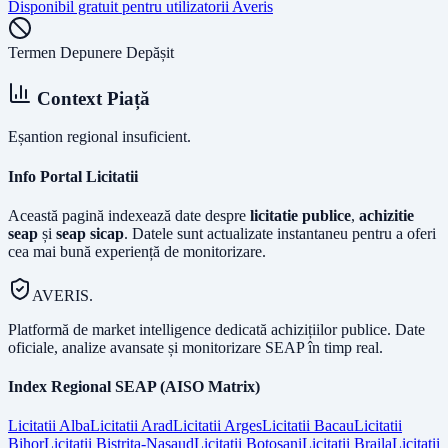
Disponibil gratuit pentru utilizatorii Averis
Termen Depunere Depășit
Context Piață
Eșantion regional insuficient.
Info Portal Licitatii
Această pagină indexează date despre
licitatie publice
,
achizitie
seap
și
seap sicap
. Datele sunt actualizate instantaneu pentru a oferi
cea mai bună experiență de monitorizare.
AVERIS.
Platformă de market intelligence dedicată achizițiilor publice. Date
oficiale, analize avansate și monitorizare SEAP în timp real.
Index Regional SEAP (AISO Matrix)
Licitatii
Alba
Licitatii
Arad
Licitatii
Arges
Licitatii
Bacau
Licitatii
Bihor
Licitatii
Bistrita-Nasaud
Licitatii
Botosani
Licitatii
Braila
Licitatii