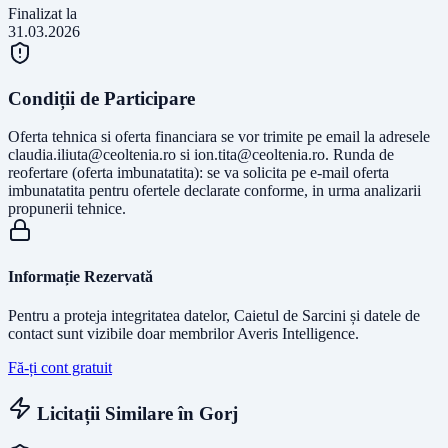
Finalizat la
31.03.2026
Condiții de Participare
Oferta tehnica si oferta financiara se vor trimite pe email la adresele
claudia.iliuta@ceoltenia.ro
si
ion.tita@ceoltenia.ro
. Runda de
reofertare (oferta imbunatatita): se va solicita pe e-mail oferta
imbunatatita pentru ofertele declarate conforme, in urma analizarii
propunerii tehnice.
Informație Rezervată
Pentru a proteja integritatea datelor, Caietul de Sarcini și datele de
contact sunt vizibile doar membrilor Averis Intelligence.
Fă-ți cont gratuit
Licitații Similare în
Gorj