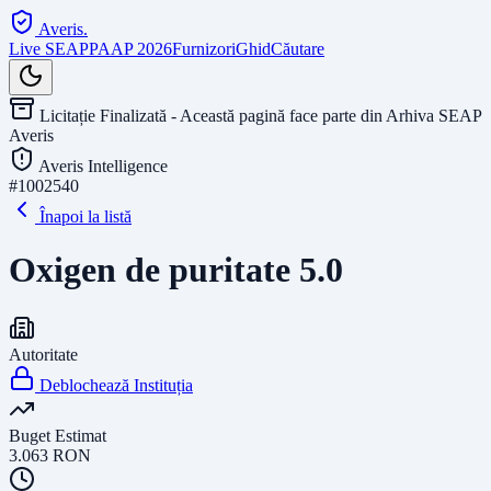
Averis
.
Live SEAP
PAAP 2026
Furnizori
Ghid
Căutare
Licitație Finalizată - Această pagină face parte din Arhiva SEAP
Averis
Averis Intelligence
#
1002540
Înapoi la listă
Oxigen de puritate 5.0
Autoritate
Deblochează Instituția
Buget Estimat
3.063
RON