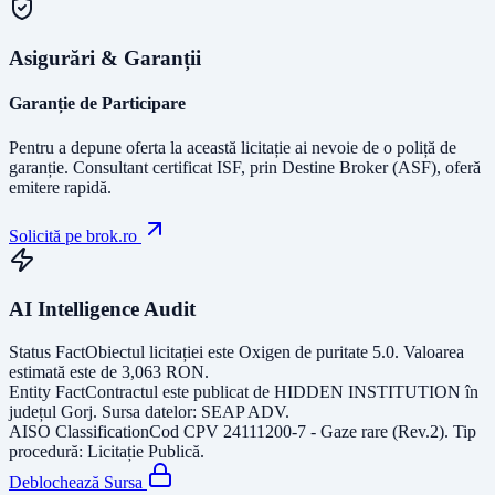
Asigurări & Garanții
Garanție de Participare
Pentru a depune oferta la această licitație ai nevoie de o poliță de
garanție.
Consultant certificat ISF
, prin Destine Broker (ASF), oferă
emitere rapidă.
Solicită pe brok.ro
AI Intelligence Audit
Status Fact
Obiectul licitației este
Oxigen de puritate 5.0
. Valoarea
estimată este de
3,063
RON
.
Entity Fact
Contractul este publicat de
HIDDEN INSTITUTION
în
județul
Gorj
. Sursa datelor:
SEAP ADV
.
AISO Classification
Cod CPV
24111200-7 - Gaze rare (Rev.2)
. Tip
procedură:
Licitație Publică
.
Deblochează Sursa