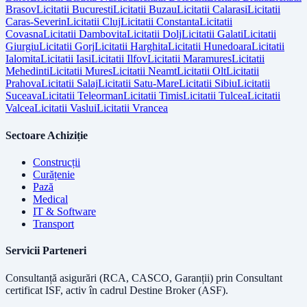
Brasov
Licitatii
Bucuresti
Licitatii
Buzau
Licitatii
Calarasi
Licitatii
Caras-Severin
Licitatii
Cluj
Licitatii
Constanta
Licitatii
Covasna
Licitatii
Dambovita
Licitatii
Dolj
Licitatii
Galati
Licitatii
Giurgiu
Licitatii
Gorj
Licitatii
Harghita
Licitatii
Hunedoara
Licitatii
Ialomita
Licitatii
Iasi
Licitatii
Ilfov
Licitatii
Maramures
Licitatii
Mehedinti
Licitatii
Mures
Licitatii
Neamt
Licitatii
Olt
Licitatii
Prahova
Licitatii
Salaj
Licitatii
Satu-Mare
Licitatii
Sibiu
Licitatii
Suceava
Licitatii
Teleorman
Licitatii
Timis
Licitatii
Tulcea
Licitatii
Valcea
Licitatii
Vaslui
Licitatii
Vrancea
Sectoare Achiziție
Construcții
Curățenie
Pază
Medical
IT & Software
Transport
Servicii Parteneri
Consultanță asigurări (RCA, CASCO, Garanții) prin
Consultant
certificat ISF
, activ în cadrul Destine Broker (ASF).