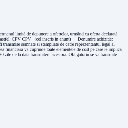
 termenul limită de depunere a ofertelor, urmând ca oferta declarată
P, astfel: CPV CPV _(cel inscris in anunt)__, Denumire achiziție:
transmise semnate si stampilate de catre reprezentantul legal al
rea financiara va cuprinde toate elementele de cost pe care le implica
0 zile de la data transmiterii acestora. Obligatoriu se va transmite