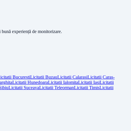
ai bună experiență de monitorizare.
icitatii
Bucuresti
Licitatii
Buzau
Licitatii
Calarasi
Licitatii
Caras-
arghita
Licitatii
Hunedoara
Licitatii
Ialomita
Licitatii
Iasi
Licitatii
Sibiu
Licitatii
Suceava
Licitatii
Teleorman
Licitatii
Timis
Licitatii