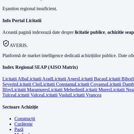
Eșantion regional insuficient.
Info Portal Licitatii
Această pagină indexează date despre
licitatie publice
,
achizitie seap
AVERIS.
Platformă de market intelligence dedicată achizițiilor publice. Date of
Index Regional SEAP (AISO Matrix)
Licitatii
Alba
Licitatii
Arad
Licitatii
Arges
Licitatii
Bacau
Licitatii
Bihor
L
Severin
Licitatii
Cluj
Licitatii
Constanta
Licitatii
Covasna
Licitatii
Dambo
Ilfov
Licitatii
Maramures
Licitatii
Mehedinti
Licitatii
Mures
Licitatii
Nea
Tulcea
Licitatii
Valcea
Licitatii
Vaslui
Licitatii
Vrancea
Sectoare Achiziție
Construcții
Curățenie
Pază