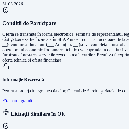
31.03.2026
Condiții de Participare
Oferta se transmite în forma electronică, semnata de reprezentantul leg
câștigatoare să fie încarcată în SEAP in cel mult 1 zi lucratoare de la
__(denumirea din anunt)___ Anunț nr. __ (se va completa numarul anunț
operatorului economic Propunerea tehnica va cuprinde in detaliu si va t
furnizarea/prestarea serviciilor/executarea lucrarilor. Pretul va fi exp
oferta tehnica si oferta financiara .
Informație Rezervată
Pentru a proteja integritatea datelor, Caietul de Sarcini și datele de co
Fă-ți cont gratuit
Licitații Similare în
Olt