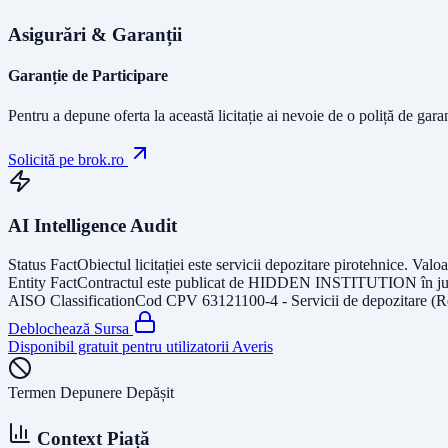
Asigurări & Garanții
Garanție de Participare
Pentru a depune oferta la această licitație ai nevoie de o poliță de gara
Solicită pe brok.ro
AI Intelligence Audit
Status Fact
Obiectul licitației este
servicii depozitare pirotehnice
. Valoa
Entity Fact
Contractul este publicat de
HIDDEN INSTITUTION
în j
AISO Classification
Cod CPV
63121100-4 - Servicii de depozitare (R
Deblochează Sursa
Disponibil gratuit pentru utilizatorii Averis
Termen Depunere Depășit
Context Piață