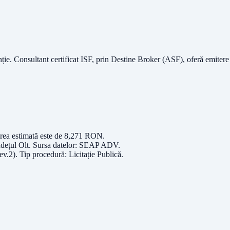
nție.
Consultant certificat ISF
, prin Destine Broker (ASF), oferă emitere
rea estimată este de
8,271
RON
.
udețul
Olt
. Sursa datelor:
SEAP ADV
.
ev.2)
. Tip procedură:
Licitație Publică
.