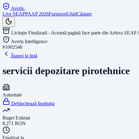
Averis
.
Live SEAP
PAAP 2026
Furnizori
Ghid
Căutare
Licitație Finalizată - Această pagină face parte din Arhiva SEAP 
Averis Intelligence
#
1002546
Înapoi la listă
servicii depozitare pirotehnice
Autoritate
Deblochează Instituția
Buget Estimat
8.271
RON
Finalizat la