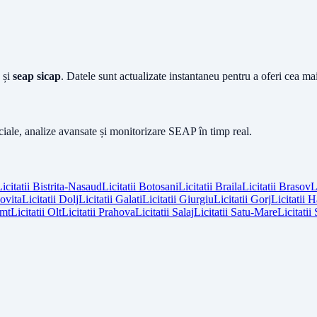
și
seap sicap
. Datele sunt actualizate instantaneu pentru a oferi cea m
iciale, analize avansate și monitorizare SEAP în timp real.
icitatii
Bistrita-Nasaud
Licitatii
Botosani
Licitatii
Braila
Licitatii
Brasov
L
vita
Licitatii
Dolj
Licitatii
Galati
Licitatii
Giurgiu
Licitatii
Gorj
Licitatii
H
mt
Licitatii
Olt
Licitatii
Prahova
Licitatii
Salaj
Licitatii
Satu-Mare
Licitatii