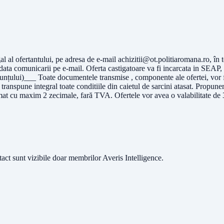
al al ofertantului, pe adresa de e-mail
achizitii@ot.politiaromana.ro
, în
 adata comunicarii pe e-mail. Oferta castigatoare va fi incarcata in SEA
ului)___ Toate documentele transmise , componente ale ofertei, vor fi 
ranspune integral toate conditiile din caietul de sarcini atasat. Propune
rimat cu maxim 2 zecimale, fară TVA. Ofertele vor avea o valabilitate de 3
ntact sunt vizibile doar membrilor Averis Intelligence.