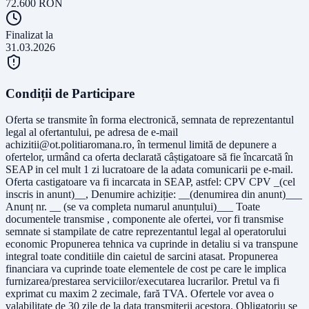
72.600
RON
Finalizat la
31.03.2026
Condiții de Participare
Oferta se transmite în forma electronică, semnata de reprezentantul
legal al ofertantului, pe adresa de e-mail
achizitii@ot.politiaromana.ro
, în termenul limită de depunere a
ofertelor, urmând ca oferta declarată câștigatoare să fie încarcată în
SEAP in cel mult 1 zi lucratoare de la adata comunicarii pe e-mail.
Oferta castigatoare va fi incarcata in SEAP, astfel: CPV CPV _(cel
inscris in anunt)__, Denumire achiziție: __(denumirea din anunt)___
Anunț nr. __ (se va completa numarul anunțului)___ Toate
documentele transmise , componente ale ofertei, vor fi transmise
semnate si stampilate de catre reprezentantul legal al operatorului
economic Propunerea tehnica va cuprinde in detaliu si va transpune
integral toate conditiile din caietul de sarcini atasat. Propunerea
financiara va cuprinde toate elementele de cost pe care le implica
furnizarea/prestarea serviciilor/executarea lucrarilor. Pretul va fi
exprimat cu maxim 2 zecimale, fară TVA. Ofertele vor avea o
valabilitate de 30 zile de la data transmiterii acestora. Obligatoriu se