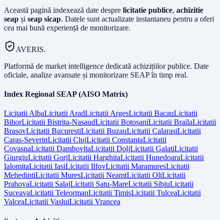
Această pagină indexează date despre
licitatie publice
,
achizitie
seap
și
seap sicap
. Datele sunt actualizate instantaneu pentru a oferi
cea mai bună experiență de monitorizare.
AVERIS.
Platformă de market intelligence dedicată achizițiilor publice. Date
oficiale, analize avansate și monitorizare SEAP în timp real.
Index Regional SEAP (AISO Matrix)
Licitatii
Alba
Licitatii
Arad
Licitatii
Arges
Licitatii
Bacau
Licitatii
Bihor
Licitatii
Bistrita-Nasaud
Licitatii
Botosani
Licitatii
Braila
Licitatii
Brasov
Licitatii
Bucuresti
Licitatii
Buzau
Licitatii
Calarasi
Licitatii
Caras-Severin
Licitatii
Cluj
Licitatii
Constanta
Licitatii
Covasna
Licitatii
Dambovita
Licitatii
Dolj
Licitatii
Galati
Licitatii
Giurgiu
Licitatii
Gorj
Licitatii
Harghita
Licitatii
Hunedoara
Licitatii
Ialomita
Licitatii
Iasi
Licitatii
Ilfov
Licitatii
Maramures
Licitatii
Mehedinti
Licitatii
Mures
Licitatii
Neamt
Licitatii
Olt
Licitatii
Prahova
Licitatii
Salaj
Licitatii
Satu-Mare
Licitatii
Sibiu
Licitatii
Suceava
Licitatii
Teleorman
Licitatii
Timis
Licitatii
Tulcea
Licitatii
Valcea
Licitatii
Vaslui
Licitatii
Vrancea