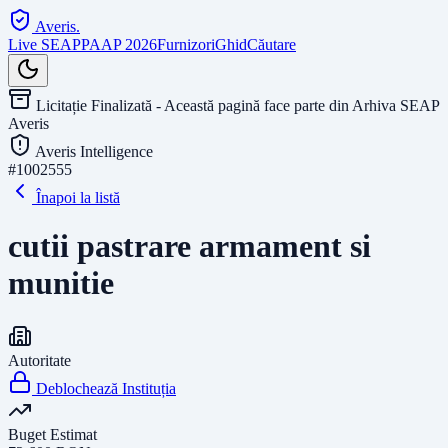
Averis
.
Live SEAP
PAAP 2026
Furnizori
Ghid
Căutare
Licitație Finalizată - Această pagină face parte din Arhiva SEAP
Averis
Averis Intelligence
#
1002555
Înapoi la listă
cutii pastrare armament si
munitie
Autoritate
Deblochează Instituția
Buget Estimat