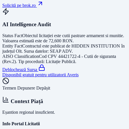
Solicită pe brok.ro
AI Intelligence Audit
Status Fact
Obiectul licitației este
cutii pastrare armament si munitie
.
Valoarea estimată este de
72,600
RON
.
Entity Fact
Contractul este publicat de
HIDDEN INSTITUTION
în
județul
Olt
. Sursa datelor:
SEAP ADV
.
AISO Classification
Cod CPV
44421722-4 - Cutii de siguranta
(Rev.2)
. Tip procedură:
Licitație Publică
.
Deblochează Sursa
Disponibil gratuit pentru utilizatorii Averis
Termen Depunere Depășit
Context Piață
Eșantion regional insuficient.
Info Portal Licitatii