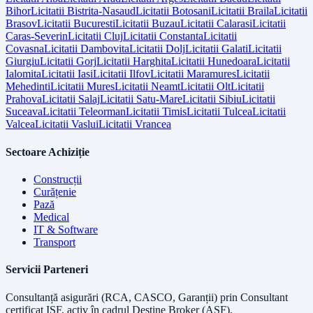
Bihor
Licitatii
Bistrita-Nasaud
Licitatii
Botosani
Licitatii
Braila
Licitatii
Brasov
Licitatii
Bucuresti
Licitatii
Buzau
Licitatii
Calarasi
Licitatii
Caras-Severin
Licitatii
Cluj
Licitatii
Constanta
Licitatii
Covasna
Licitatii
Dambovita
Licitatii
Dolj
Licitatii
Galati
Licitatii
Giurgiu
Licitatii
Gorj
Licitatii
Harghita
Licitatii
Hunedoara
Licitatii
Ialomita
Licitatii
Iasi
Licitatii
Ilfov
Licitatii
Maramures
Licitatii
Mehedinti
Licitatii
Mures
Licitatii
Neamt
Licitatii
Olt
Licitatii
Prahova
Licitatii
Salaj
Licitatii
Satu-Mare
Licitatii
Sibiu
Licitatii
Suceava
Licitatii
Teleorman
Licitatii
Timis
Licitatii
Tulcea
Licitatii
Valcea
Licitatii
Vaslui
Licitatii
Vrancea
Sectoare Achiziție
Construcții
Curățenie
Pază
Medical
IT & Software
Transport
Servicii Parteneri
Consultanță asigurări (RCA, CASCO, Garanții) prin
Consultant
certificat ISF
, activ în cadrul Destine Broker (ASF).