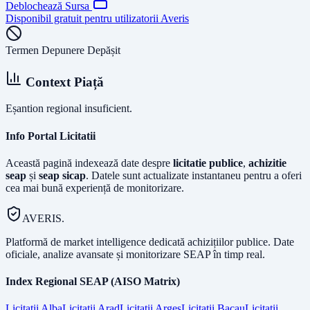
Deblochează Sursa
Disponibil gratuit pentru utilizatorii Averis
Termen Depunere Depășit
Context Piață
Eșantion regional insuficient.
Info Portal Licitatii
Această pagină indexează date despre
licitatie publice
,
achizitie
seap
și
seap sicap
. Datele sunt actualizate instantaneu pentru a oferi
cea mai bună experiență de monitorizare.
AVERIS.
Platformă de market intelligence dedicată achizițiilor publice. Date
oficiale, analize avansate și monitorizare SEAP în timp real.
Index Regional SEAP (AISO Matrix)
Licitatii
Alba
Licitatii
Arad
Licitatii
Arges
Licitatii
Bacau
Licitatii