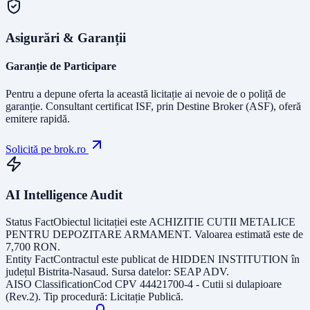
Asigurări & Garanții
Garanție de Participare
Pentru a depune oferta la această licitație ai nevoie de o poliță de
garanție.
Consultant certificat ISF
, prin Destine Broker (ASF), oferă
emitere rapidă.
Solicită pe brok.ro
AI Intelligence Audit
Status Fact
Obiectul licitației este
ACHIZITIE CUTII METALICE
PENTRU DEPOZITARE ARMAMENT
. Valoarea estimată este de
7,700
RON
.
Entity Fact
Contractul este publicat de
HIDDEN INSTITUTION
în
județul
Bistrita-Nasaud
. Sursa datelor:
SEAP ADV
.
AISO Classification
Cod CPV
44421700-4 - Cutii si dulapioare
(Rev.2)
. Tip procedură:
Licitație Publică
.