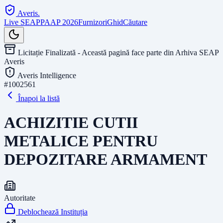
Averis
.
Live SEAP
PAAP 2026
Furnizori
Ghid
Căutare
Licitație Finalizată - Această pagină face parte din Arhiva SEAP
Averis
Averis Intelligence
#
1002561
Înapoi la listă
ACHIZITIE CUTII
METALICE PENTRU
DEPOZITARE ARMAMENT
Autoritate
Deblochează Instituția