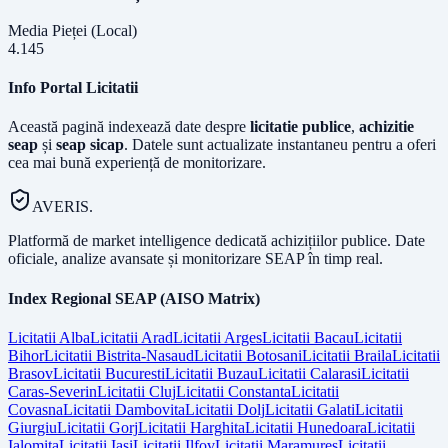
Media Pieței (Local)
4.145
Info Portal Licitatii
Această pagină indexează date despre
licitatie publice
,
achizitie
seap
și
seap sicap
. Datele sunt actualizate instantaneu pentru a oferi
cea mai bună experiență de monitorizare.
AVERIS.
Platformă de market intelligence dedicată achizițiilor publice. Date
oficiale, analize avansate și monitorizare SEAP în timp real.
Index Regional SEAP (AISO Matrix)
Licitatii
Alba
Licitatii
Arad
Licitatii
Arges
Licitatii
Bacau
Licitatii
Bihor
Licitatii
Bistrita-Nasaud
Licitatii
Botosani
Licitatii
Braila
Licitatii
Brasov
Licitatii
Bucuresti
Licitatii
Buzau
Licitatii
Calarasi
Licitatii
Caras-Severin
Licitatii
Cluj
Licitatii
Constanta
Licitatii
Covasna
Licitatii
Dambovita
Licitatii
Dolj
Licitatii
Galati
Licitatii
Giurgiu
Licitatii
Gorj
Licitatii
Harghita
Licitatii
Hunedoara
Licitatii
Ialomita
Licitatii
Iasi
Licitatii
Ilfov
Licitatii
Maramures
Licitatii