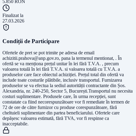
5.850
RON
Finalizat la
27.03.2026
Condiții de Participare
Ofertele de pret se pot trimite pe adresa de email
achizitii.prahova@anp.gov.ro
, pana la termenul mentionat, . În
ofertă se va menționa prețul unitar în lei fără T.V.A. , precum
valoarea totală în lei fără T.V.A. si valoarea totală cu T.V.A. a
produselor care face obiectul achiziției. Prețul total din ofertă va
include toate costurile plătibile, inclusiv transportul. Furnizarea
produselor se va efectua la sediul autorității contractante din Șos.
Alexandria, nr. 240-250, Sector 5, București.Transportul nu necesita
costuri suplimentare. Produsele care, în urma recepției, sunt
constatate ca fiind necorespunzătoare vor fi remediate în termen de
72 de ore de către furnizor cu produse corespunzătoare, fără
cheltuieli suplimentare din partea beneficiarului. Ofertele care
depășesc valoarea estimată, fără TVA, vor fi respinse ca
inacceptabile.