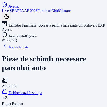
Averis
.
Live SEAP
PAAP 2026
Furnizori
Ghid
Căutare
Licitație Finalizată - Această pagină face parte din Arhiva SEAP
Averis
Averis Intelligence
#
1002569
Înapoi la listă
Piese de schimb neceesare
parcului auto
Autoritate
Deblochează Instituția
Buget Estimat