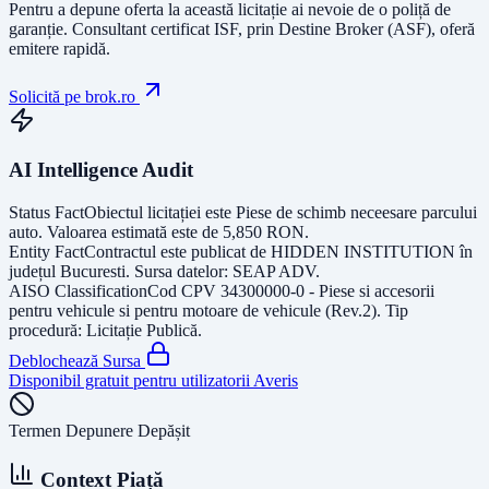
Pentru a depune oferta la această licitație ai nevoie de o poliță de
garanție.
Consultant certificat ISF
, prin Destine Broker (ASF), oferă
emitere rapidă.
Solicită pe brok.ro
AI Intelligence Audit
Status Fact
Obiectul licitației este
Piese de schimb neceesare parcului
auto
. Valoarea estimată este de
5,850
RON
.
Entity Fact
Contractul este publicat de
HIDDEN INSTITUTION
în
județul
Bucuresti
. Sursa datelor:
SEAP ADV
.
AISO Classification
Cod CPV
34300000-0 - Piese si accesorii
pentru vehicule si pentru motoare de vehicule (Rev.2)
. Tip
procedură:
Licitație Publică
.
Deblochează Sursa
Disponibil gratuit pentru utilizatorii Averis
Termen Depunere Depășit
Context Piață