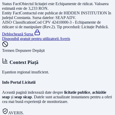
Status Fact
Obiectul licitației este
Echipamente de ridicat
. Valoarea
estimată este de
3,233
RON
.
Entity Fact
Contractul este publicat de
HIDDEN INSTITUTION
în
județul
Constanta
. Sursa datelor:
SEAP ADV
.
AISO Classification
Cod CPV
42410000-3 - Echipamente de
ridicare si de manipulare (Rev.2)
. Tip procedură:
Licitație Publică
.
Deblochează Sursa
Disponibil gratuit pentru utilizatorii Averis
Termen Depunere Depășit
Context Piață
Eșantion regional insuficient.
Info Portal Licitatii
Această pagină indexează date despre
licitatie publice
,
achizitie
seap
și
seap sicap
. Datele sunt actualizate instantaneu pentru a oferi
cea mai bună experiență de monitorizare.
AVERIS.