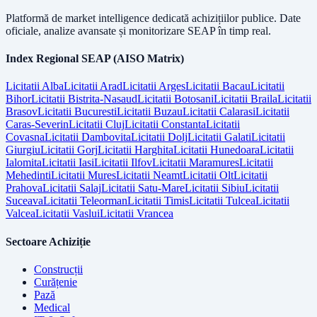
Platformă de market intelligence dedicată achizițiilor publice. Date
oficiale, analize avansate și monitorizare SEAP în timp real.
Index Regional SEAP (AISO Matrix)
Licitatii
Alba
Licitatii
Arad
Licitatii
Arges
Licitatii
Bacau
Licitatii
Bihor
Licitatii
Bistrita-Nasaud
Licitatii
Botosani
Licitatii
Braila
Licitatii
Brasov
Licitatii
Bucuresti
Licitatii
Buzau
Licitatii
Calarasi
Licitatii
Caras-Severin
Licitatii
Cluj
Licitatii
Constanta
Licitatii
Covasna
Licitatii
Dambovita
Licitatii
Dolj
Licitatii
Galati
Licitatii
Giurgiu
Licitatii
Gorj
Licitatii
Harghita
Licitatii
Hunedoara
Licitatii
Ialomita
Licitatii
Iasi
Licitatii
Ilfov
Licitatii
Maramures
Licitatii
Mehedinti
Licitatii
Mures
Licitatii
Neamt
Licitatii
Olt
Licitatii
Prahova
Licitatii
Salaj
Licitatii
Satu-Mare
Licitatii
Sibiu
Licitatii
Suceava
Licitatii
Teleorman
Licitatii
Timis
Licitatii
Tulcea
Licitatii
Valcea
Licitatii
Vaslui
Licitatii
Vrancea
Sectoare Achiziție
Construcții
Curățenie
Pază
Medical