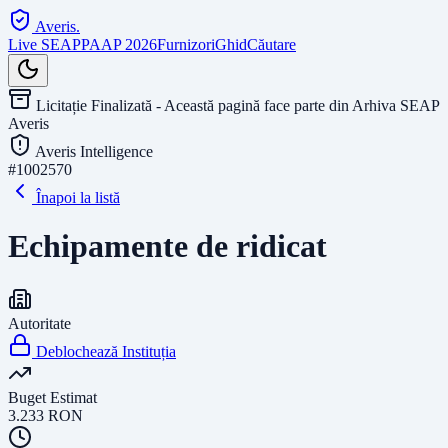
Averis
.
Live SEAP
PAAP 2026
Furnizori
Ghid
Căutare
Licitație Finalizată - Această pagină face parte din Arhiva SEAP
Averis
Averis Intelligence
#
1002570
Înapoi la listă
Echipamente de ridicat
Autoritate
Deblochează Instituția
Buget Estimat
3.233
RON