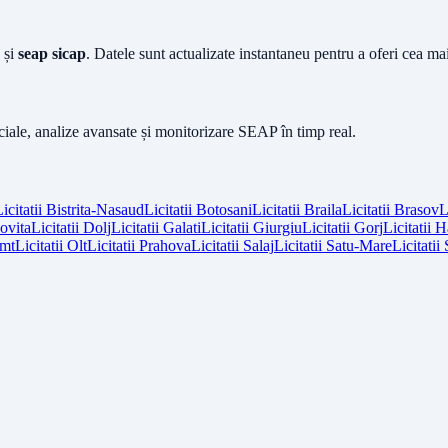
și
seap sicap
. Datele sunt actualizate instantaneu pentru a oferi cea m
iciale, analize avansate și monitorizare SEAP în timp real.
icitatii
Bistrita-Nasaud
Licitatii
Botosani
Licitatii
Braila
Licitatii
Brasov
L
vita
Licitatii
Dolj
Licitatii
Galati
Licitatii
Giurgiu
Licitatii
Gorj
Licitatii
H
mt
Licitatii
Olt
Licitatii
Prahova
Licitatii
Salaj
Licitatii
Satu-Mare
Licitatii