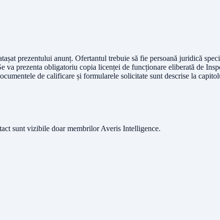
atașat prezentului anunț. Ofertantul trebuie să fie persoană juridică specia
 Se va prezenta obligatoriu copia licenței de funcționare eliberată de Insp
ocumentele de calificare și formularele solicitate sunt descrise la capitolu
ntact sunt vizibile doar membrilor Averis Intelligence.