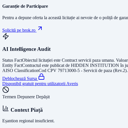
Garanție de Participare
Pentru a depune oferta la această licitație ai nevoie de o poliță de gara
Solicită pe brok.ro
AI Intelligence Audit
Status Fact
Obiectul licitației este
Contract servicii paza umana
. Valoa
Entity Fact
Contractul este publicat de
HIDDEN INSTITUTION
în j
AISO Classification
Cod CPV
79713000-5 - Servicii de paza (Rev.2)
Deblochează Sursa
Disponibil gratuit pentru utilizatorii Averis
Termen Depunere Depășit
Context Piață
Eșantion regional insuficient.