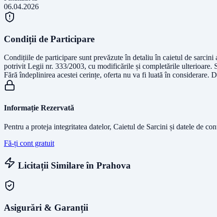
06.04.2026
Condiții de Participare
Condițiile de participare sunt prevăzute în detaliu în caietul de sarcini 
potrivit Legii nr. 333/2003, cu modificările și completările ulterioare.
Fără îndeplinirea acestei cerințe, oferta nu va fi luată în considerare. D
Informație Rezervată
Pentru a proteja integritatea datelor, Caietul de Sarcini și datele de co
Fă-ți cont gratuit
Licitații Similare în
Prahova
Asigurări & Garanții