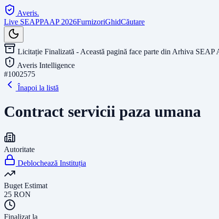
Averis
.
Live SEAP
PAAP 2026
Furnizori
Ghid
Căutare
Licitație Finalizată - Această pagină face parte din Arhiva SEAP 
Averis Intelligence
#
1002575
Înapoi la listă
Contract servicii paza umana
Autoritate
Deblochează Instituția
Buget Estimat
25
RON
Finalizat la