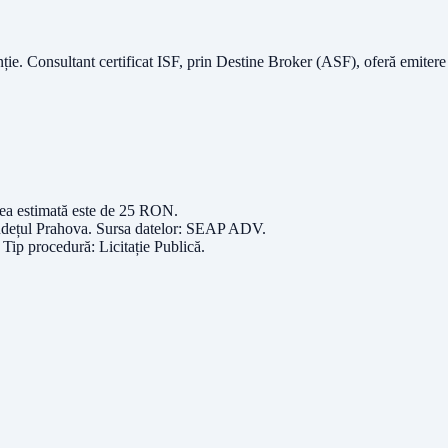
nție.
Consultant certificat ISF
, prin Destine Broker (ASF), oferă emitere
rea estimată este de
25
RON
.
udețul
Prahova
. Sursa datelor:
SEAP ADV
.
. Tip procedură:
Licitație Publică
.