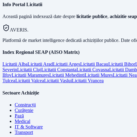
Info Portal Licitatii
Această pagină indexează date despre
licitatie publice
,
achizitie seap
AVERIS.
Platformă de market intelligence dedicată achizițiilor publice. Date of
Index Regional SEAP (AISO Matrix)
Licitatii
Alba
Licitatii
Arad
Licitatii
Arges
Licitatii
Bacau
Licitatii
Bihor
L
Severin
Licitatii
Cluj
Licitatii
Constanta
Licitatii
Covasna
Licitatii
Dambo
Ilfov
Licitatii
Maramures
Licitatii
Mehedinti
Licitatii
Mures
Licitatii
Nea
Tulcea
Licitatii
Valcea
Licitatii
Vaslui
Licitatii
Vrancea
Sectoare Achiziție
Construcții
Curățenie
Pază
Medical
IT & Software
Transport