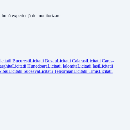
ai bună experiență de monitorizare.
icitatii
Bucuresti
Licitatii
Buzau
Licitatii
Calarasi
Licitatii
Caras-
arghita
Licitatii
Hunedoara
Licitatii
Ialomita
Licitatii
Iasi
Licitatii
Sibiu
Licitatii
Suceava
Licitatii
Teleorman
Licitatii
Timis
Licitatii