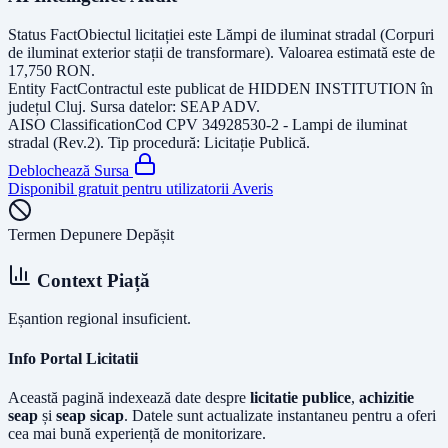
Status Fact
Obiectul licitației este
Lămpi de iluminat stradal (Corpuri
de iluminat exterior stații de transformare)
. Valoarea estimată este de
17,750
RON
.
Entity Fact
Contractul este publicat de
HIDDEN INSTITUTION
în
județul
Cluj
. Sursa datelor:
SEAP ADV
.
AISO Classification
Cod CPV
34928530-2 - Lampi de iluminat
stradal (Rev.2)
. Tip procedură:
Licitație Publică
.
Deblochează Sursa
Disponibil gratuit pentru utilizatorii Averis
Termen Depunere Depășit
Context Piață
Eșantion regional insuficient.
Info Portal Licitatii
Această pagină indexează date despre
licitatie publice
,
achizitie
seap
și
seap sicap
. Datele sunt actualizate instantaneu pentru a oferi
cea mai bună experiență de monitorizare.