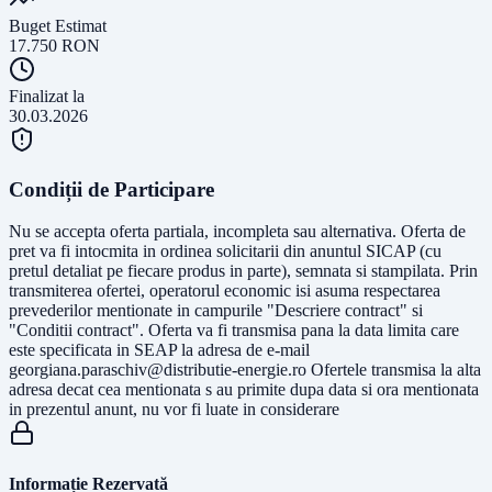
Buget Estimat
17.750
RON
Finalizat la
30.03.2026
Condiții de Participare
Nu se accepta oferta partiala, incompleta sau alternativa. Oferta de
pret va fi intocmita in ordinea solicitarii din anuntul SICAP (cu
pretul detaliat pe fiecare produs in parte), semnata si stampilata. Prin
transmiterea ofertei, operatorul economic isi asuma respectarea
prevederilor mentionate in campurile "Descriere contract" si
"Conditii contract". Oferta va fi transmisa pana la data limita care
este specificata in SEAP la adresa de e-mail
georgiana.paraschiv@distributie-energie.ro
Ofertele transmisa la alta
adresa decat cea mentionata s au primite dupa data si ora mentionata
in prezentul anunt, nu vor fi luate in considerare
Informație Rezervată