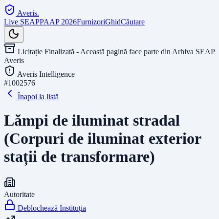
Averis
.
Live SEAP
PAAP 2026
Furnizori
Ghid
Căutare
Licitație Finalizată - Această pagină face parte din Arhiva SEAP
Averis
Averis Intelligence
#
1002576
Înapoi la listă
Lămpi de iluminat stradal
(Corpuri de iluminat exterior
stații de transformare)
Autoritate
Deblochează Instituția