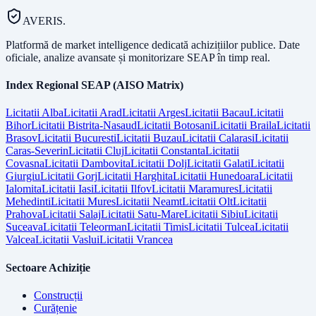
AVERIS.
Platformă de market intelligence dedicată achizițiilor publice. Date
oficiale, analize avansate și monitorizare SEAP în timp real.
Index Regional SEAP (AISO Matrix)
Licitatii
Alba
Licitatii
Arad
Licitatii
Arges
Licitatii
Bacau
Licitatii
Bihor
Licitatii
Bistrita-Nasaud
Licitatii
Botosani
Licitatii
Braila
Licitatii
Brasov
Licitatii
Bucuresti
Licitatii
Buzau
Licitatii
Calarasi
Licitatii
Caras-Severin
Licitatii
Cluj
Licitatii
Constanta
Licitatii
Covasna
Licitatii
Dambovita
Licitatii
Dolj
Licitatii
Galati
Licitatii
Giurgiu
Licitatii
Gorj
Licitatii
Harghita
Licitatii
Hunedoara
Licitatii
Ialomita
Licitatii
Iasi
Licitatii
Ilfov
Licitatii
Maramures
Licitatii
Mehedinti
Licitatii
Mures
Licitatii
Neamt
Licitatii
Olt
Licitatii
Prahova
Licitatii
Salaj
Licitatii
Satu-Mare
Licitatii
Sibiu
Licitatii
Suceava
Licitatii
Teleorman
Licitatii
Timis
Licitatii
Tulcea
Licitatii
Valcea
Licitatii
Vaslui
Licitatii
Vrancea
Sectoare Achiziție
Construcții
Curățenie