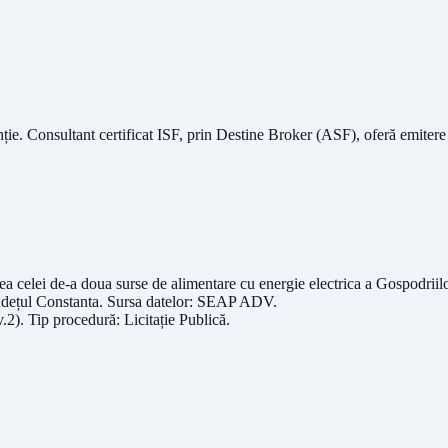
nție.
Consultant certificat ISF
, prin Destine Broker (ASF), oferă emitere
ea celei de-a doua surse de alimentare cu energie electrica a Gospodriil
udețul
Constanta
. Sursa datelor:
SEAP ADV
.
v.2)
. Tip procedură:
Licitație Publică
.