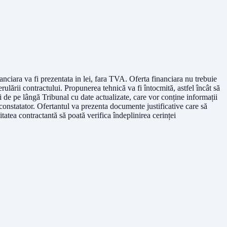
anciara va fi prezentata in lei, fara TVA. Oferta financiara nu trebuie
erulării contractului. Propunerea tehnică va fi întocmită, astfel încât să
i de pe lângă Tribunal cu date actualizate, care vor conține informații
constatator. Ofertantul va prezenta documente justificative care să
itatea contractantă să poată verifica îndeplinirea cerinței