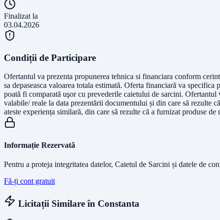
Finalizat la
03.04.2026
Condiții de Participare
Ofertantul va prezenta propunerea tehnica si financiara conform cerintel
sa depaseasca valoarea totala estimată. Oferta financiară va specifica pre
poată fi comparată uşor cu prevederile caietului de sarcini. Ofertantul
valabile/ reale la data prezentării documentului și din care să rezulte
ateste experiența similară, din care să rezulte că a furnizat produse de 
Informație Rezervată
Pentru a proteja integritatea datelor, Caietul de Sarcini și datele de co
Fă-ți cont gratuit
Licitații Similare în
Constanta