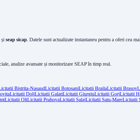
și
seap sicap
. Datele sunt actualizate instantaneu pentru a oferi cea m
iciale, analize avansate și monitorizare SEAP în timp real.
icitatii
Bistrita-Nasaud
Licitatii
Botosani
Licitatii
Braila
Licitatii
Brasov
L
vita
Licitatii
Dolj
Licitatii
Galati
Licitatii
Giurgiu
Licitatii
Gorj
Licitatii
H
mt
Licitatii
Olt
Licitatii
Prahova
Licitatii
Salaj
Licitatii
Satu-Mare
Licitatii