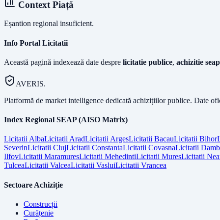
Context Piață
Eșantion regional insuficient.
Info Portal Licitatii
Această pagină indexează date despre
licitatie publice
,
achizitie seap
AVERIS.
Platformă de market intelligence dedicată achizițiilor publice. Date of
Index Regional SEAP (AISO Matrix)
Licitatii
Alba
Licitatii
Arad
Licitatii
Arges
Licitatii
Bacau
Licitatii
Bihor
L
Severin
Licitatii
Cluj
Licitatii
Constanta
Licitatii
Covasna
Licitatii
Dambo
Ilfov
Licitatii
Maramures
Licitatii
Mehedinti
Licitatii
Mures
Licitatii
Nea
Tulcea
Licitatii
Valcea
Licitatii
Vaslui
Licitatii
Vrancea
Sectoare Achiziție
Construcții
Curățenie