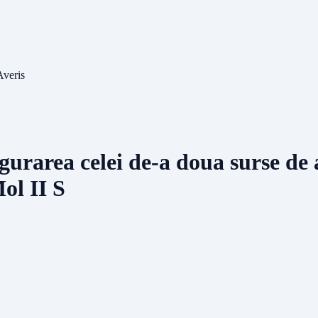
Averis
gurarea celei de-a doua surse de 
ol II S