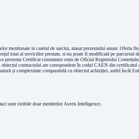
or mentionate in caietul de sarcini, atasat prezentului anunt. Oferta fin
ţul total al serviciilor prestate, si nu poate fi modificată pe parcursul d
 va prezenta Certificat constatator emis de Oficiul Registrului Comerțulu
 că obiectul contractului are corespondent în codul CAEN din certificatul 
natură și complexitate comparabilă cu obiectul achiziției, astfel încât Ent
ntact sunt vizibile doar membrilor Averis Intelligence.