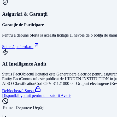
Asigurări & Garanții
Garanție de Participare
Pentru a depune oferta la această licitație ai nevoie de o poliță de gara
Solicită pe brok.ro
AI Intelligence Audit
Status Fact
Obiectul licitației este
Generatoare electrice pentru asigurar
Entity Fact
Contractul este publicat de
HIDDEN INSTITUTION
în j
AISO Classification
Cod CPV
31121000-0 - Grupuri electrogene (Re
Deblochează Sursa
Disponibil gratuit pentru utilizatorii Averis
Termen Depunere Depășit