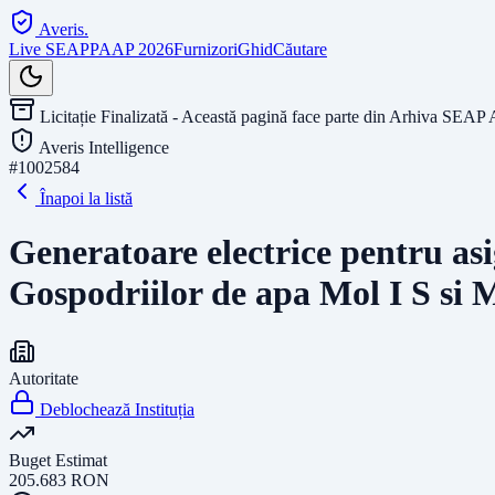
Averis
.
Live SEAP
PAAP 2026
Furnizori
Ghid
Căutare
Licitație Finalizată - Această pagină face parte din Arhiva SEAP 
Averis Intelligence
#
1002584
Înapoi la listă
Generatoare electrice pentru asi
Gospodriilor de apa Mol I S si M
Autoritate
Deblochează Instituția
Buget Estimat
205.683
RON