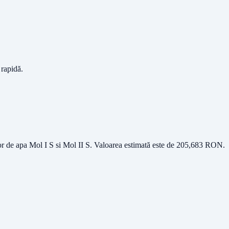
 rapidă.
or de apa Mol I S si Mol II S
. Valoarea estimată este de
205,683
RON
.