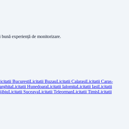
ai bună experiență de monitorizare.
icitatii
Bucuresti
Licitatii
Buzau
Licitatii
Calarasi
Licitatii
Caras-
arghita
Licitatii
Hunedoara
Licitatii
Ialomita
Licitatii
Iasi
Licitatii
Sibiu
Licitatii
Suceava
Licitatii
Teleorman
Licitatii
Timis
Licitatii