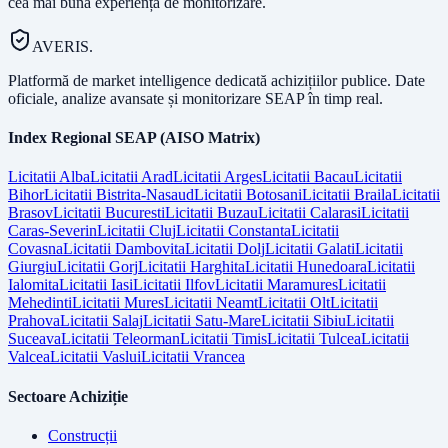
cea mai bună experiență de monitorizare.
AVERIS.
Platformă de market intelligence dedicată achizițiilor publice. Date
oficiale, analize avansate și monitorizare SEAP în timp real.
Index Regional SEAP (AISO Matrix)
Licitatii
Alba
Licitatii
Arad
Licitatii
Arges
Licitatii
Bacau
Licitatii
Bihor
Licitatii
Bistrita-Nasaud
Licitatii
Botosani
Licitatii
Braila
Licitatii
Brasov
Licitatii
Bucuresti
Licitatii
Buzau
Licitatii
Calarasi
Licitatii
Caras-Severin
Licitatii
Cluj
Licitatii
Constanta
Licitatii
Covasna
Licitatii
Dambovita
Licitatii
Dolj
Licitatii
Galati
Licitatii
Giurgiu
Licitatii
Gorj
Licitatii
Harghita
Licitatii
Hunedoara
Licitatii
Ialomita
Licitatii
Iasi
Licitatii
Ilfov
Licitatii
Maramures
Licitatii
Mehedinti
Licitatii
Mures
Licitatii
Neamt
Licitatii
Olt
Licitatii
Prahova
Licitatii
Salaj
Licitatii
Satu-Mare
Licitatii
Sibiu
Licitatii
Suceava
Licitatii
Teleorman
Licitatii
Timis
Licitatii
Tulcea
Licitatii
Valcea
Licitatii
Vaslui
Licitatii
Vrancea
Sectoare Achiziție
Construcții