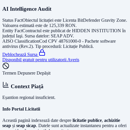
AI Intelligence Audit
Status Fact
Obiectul licitației este
Licenta BitDefender Gravity Zone
.
Valoarea estimată este de
125,339
RON
.
Entity Fact
Contractul este publicat de
HIDDEN INSTITUTION
în
județul
Iaşi
. Sursa datelor:
SEAP ADV
.
AISO Classification
Cod CPV
48761000-0 - Pachete software
antivirus (Rev.2)
. Tip procedură:
Licitație Publică
.
Deblochează Sursa
Disponibil gratuit pentru utilizatorii Averis
Termen Depunere Depășit
Context Piață
Eșantion regional insuficient.
Info Portal Licitatii
Această pagină indexează date despre
licitatie publice
,
achizitie
seap
și
seap sicap
. Datele sunt actualizate instantaneu pentru a oferi