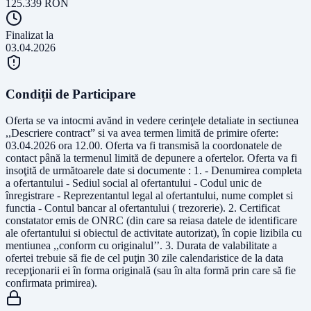
125.339
RON
Finalizat la
03.04.2026
Condiții de Participare
Oferta se va intocmi avănd in vedere cerinţele detaliate in sectiunea
,,Descriere contract” si va avea termen limită de primire oferte:
03.04.2026 ora 12.00. Oferta va fi transmisă la coordonatele de
contact până la termenul limită de depunere a ofertelor. Oferta va fi
insoţită de următoarele date si documente : 1. - Denumirea completa
a ofertantului - Sediul social al ofertantului - Codul unic de
înregistrare - Reprezentantul legal al ofertantului, nume complet si
functia - Contul bancar al ofertantului ( trezorerie). 2. Certificat
constatator emis de ONRC (din care sa reiasa datele de identificare
ale ofertantului si obiectul de activitate autorizat), în copie lizibila cu
mentiunea ,,conform cu originalul’’. 3. Durata de valabilitate a
ofertei trebuie să fie de cel puţin 30 zile calendaristice de la data
recepţionarii ei în forma originală (sau în alta formă prin care să fie
confirmata primirea).