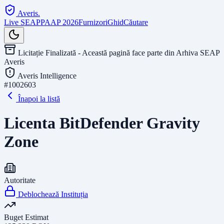
Averis
.
Live SEAP
PAAP 2026
Furnizori
Ghid
Căutare
Licitație Finalizată - Această pagină face parte din Arhiva SEAP
Averis
Averis Intelligence
#
1002603
Înapoi la listă
Licenta BitDefender Gravity
Zone
Autoritate
Deblochează Instituția
Buget Estimat