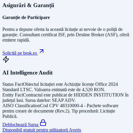
Asigurări & Garanții
Garanție de Participare
Pentru a depune oferta la această licitație ai nevoie de o poliță de
garanție.
Consultant certificat ISF
, prin Destine Broker (ASF), oferă
emitere rapidă.
Solicită pe brok.ro
AI Intelligence Audit
Status Fact
Obiectul licitației este
Achiziție licențe Office 2024
Standard LTSC
. Valoarea estimată este de
4,520
RON
.
Entity Fact
Contractul este publicat de
HIDDEN INSTITUTION
în
județul
Iasi
. Sursa datelor:
SEAP ADV
.
AISO Classification
Cod CPV
48310000-4 - Pachete software
pentru creare de documente (Rev.2)
. Tip procedură:
Licitație
Publică
.
Deblochează Sursa
Disponibil gratuit pentru utilizatorii Averis