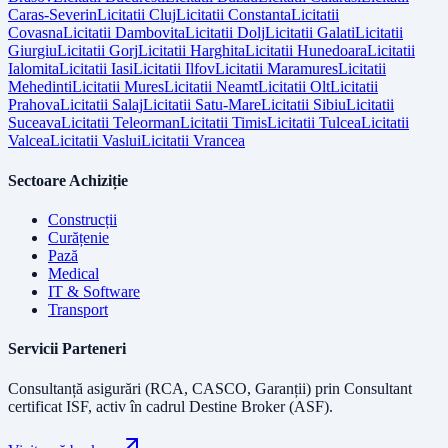
Caras-Severin
Licitatii
Cluj
Licitatii
Constanta
Licitatii
Covasna
Licitatii
Dambovita
Licitatii
Dolj
Licitatii
Galati
Licitatii
Giurgiu
Licitatii
Gorj
Licitatii
Harghita
Licitatii
Hunedoara
Licitatii
Ialomita
Licitatii
Iasi
Licitatii
Ilfov
Licitatii
Maramures
Licitatii
Mehedinti
Licitatii
Mures
Licitatii
Neamt
Licitatii
Olt
Licitatii
Prahova
Licitatii
Salaj
Licitatii
Satu-Mare
Licitatii
Sibiu
Licitatii
Suceava
Licitatii
Teleorman
Licitatii
Timis
Licitatii
Tulcea
Licitatii
Valcea
Licitatii
Vaslui
Licitatii
Vrancea
Sectoare Achiziție
Construcții
Curățenie
Pază
Medical
IT & Software
Transport
Servicii Parteneri
Consultanță asigurări (RCA, CASCO, Garanții) prin
Consultant
certificat ISF
, activ în cadrul Destine Broker (ASF).