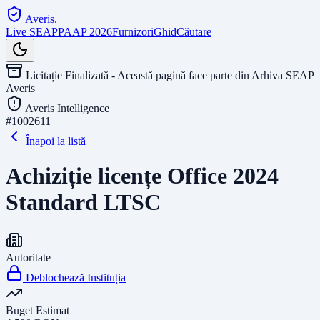
Averis
.
Live SEAP
PAAP 2026
Furnizori
Ghid
Căutare
Licitație Finalizată - Această pagină face parte din Arhiva SEAP
Averis
Averis Intelligence
#
1002611
Înapoi la listă
Achiziție licențe Office 2024
Standard LTSC
Autoritate
Deblochează Instituția
Buget Estimat