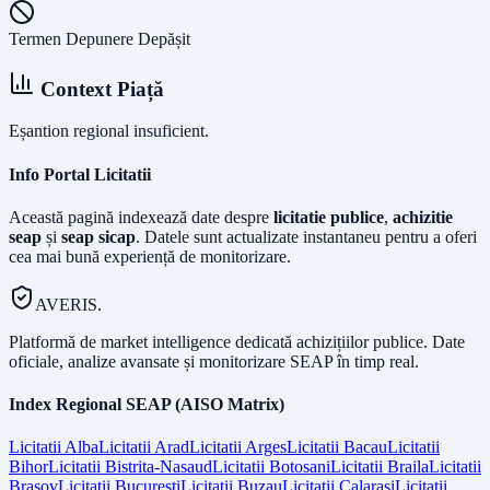
Termen Depunere Depășit
Context Piață
Eșantion regional insuficient.
Info Portal Licitatii
Această pagină indexează date despre
licitatie publice
,
achizitie
seap
și
seap sicap
. Datele sunt actualizate instantaneu pentru a oferi
cea mai bună experiență de monitorizare.
AVERIS.
Platformă de market intelligence dedicată achizițiilor publice. Date
oficiale, analize avansate și monitorizare SEAP în timp real.
Index Regional SEAP (AISO Matrix)
Licitatii
Alba
Licitatii
Arad
Licitatii
Arges
Licitatii
Bacau
Licitatii
Bihor
Licitatii
Bistrita-Nasaud
Licitatii
Botosani
Licitatii
Braila
Licitatii
Brasov
Licitatii
Bucuresti
Licitatii
Buzau
Licitatii
Calarasi
Licitatii