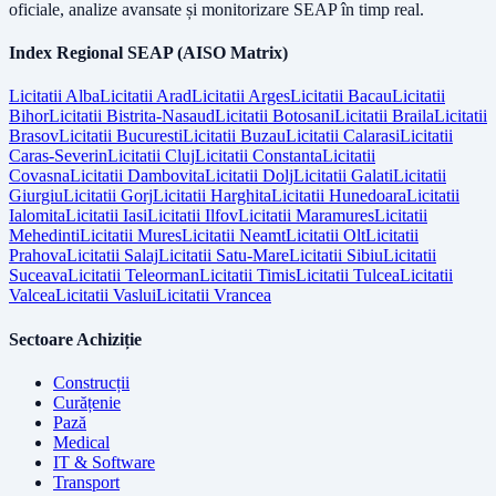
oficiale, analize avansate și monitorizare SEAP în timp real.
Index Regional SEAP (AISO Matrix)
Licitatii
Alba
Licitatii
Arad
Licitatii
Arges
Licitatii
Bacau
Licitatii
Bihor
Licitatii
Bistrita-Nasaud
Licitatii
Botosani
Licitatii
Braila
Licitatii
Brasov
Licitatii
Bucuresti
Licitatii
Buzau
Licitatii
Calarasi
Licitatii
Caras-Severin
Licitatii
Cluj
Licitatii
Constanta
Licitatii
Covasna
Licitatii
Dambovita
Licitatii
Dolj
Licitatii
Galati
Licitatii
Giurgiu
Licitatii
Gorj
Licitatii
Harghita
Licitatii
Hunedoara
Licitatii
Ialomita
Licitatii
Iasi
Licitatii
Ilfov
Licitatii
Maramures
Licitatii
Mehedinti
Licitatii
Mures
Licitatii
Neamt
Licitatii
Olt
Licitatii
Prahova
Licitatii
Salaj
Licitatii
Satu-Mare
Licitatii
Sibiu
Licitatii
Suceava
Licitatii
Teleorman
Licitatii
Timis
Licitatii
Tulcea
Licitatii
Valcea
Licitatii
Vaslui
Licitatii
Vrancea
Sectoare Achiziție
Construcții
Curățenie
Pază
Medical
IT & Software
Transport