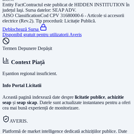
Entity Fact
Contractul este publicat de
HIDDEN INSTITUTION
în
județul
Iaşi
. Sursa datelor:
SEAP ADV
.
AISO Classification
Cod CPV
31680000-6 - Articole si accesorii
electrice (Rev.2)
. Tip procedură:
Licitație Publică
.
Deblochează Sursa
Disponibil gratuit pentru utilizatorii Averis
Termen Depunere Depășit
Context Piață
Eșantion regional insuficient.
Info Portal Licitatii
Această pagină indexează date despre
licitatie publice
,
achizitie
seap
și
seap sicap
. Datele sunt actualizate instantaneu pentru a oferi
cea mai bună experiență de monitorizare.
AVERIS.
Platformă de market intelligence dedicată achizițiilor publice. Date