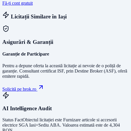
Fă-ți cont gratuit
Licitații Similare în
Iaşi
Asigurări & Garanții
Garanție de Participare
Pentru a depune oferta la această licitație ai nevoie de o poliță de
garanție.
Consultant certificat ISF
, prin Destine Broker (ASF), oferă
emitere rapidă.
Solicită pe brok.ro
AI Intelligence Audit
Status Fact
Obiectul licitației este
Furnizare articole si accesorii
electrice SGA Iasi+Sediu ABA
. Valoarea estimată este de
4,304
RON
.