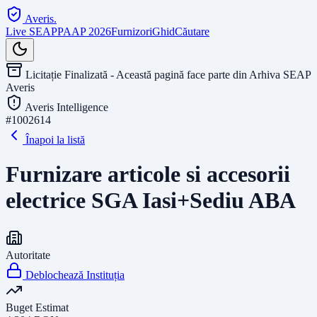
Averis
.
Live SEAP
PAAP 2026
Furnizori
Ghid
Căutare
Licitație Finalizată - Această pagină face parte din Arhiva SEAP
Averis
Averis Intelligence
#
1002614
Înapoi la listă
Furnizare articole si accesorii
electrice SGA Iasi+Sediu ABA
Autoritate
Deblochează Instituția
Buget Estimat