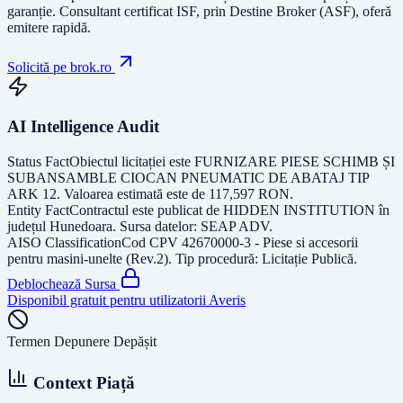
garanție.
Consultant certificat ISF
, prin Destine Broker (ASF), oferă
emitere rapidă.
Solicită pe brok.ro
AI Intelligence Audit
Status Fact
Obiectul licitației este
FURNIZARE PIESE SCHIMB ȘI
SUBANSAMBLE CIOCAN PNEUMATIC DE ABATAJ TIP
ARK 12
. Valoarea estimată este de
117,597
RON
.
Entity Fact
Contractul este publicat de
HIDDEN INSTITUTION
în
județul
Hunedoara
. Sursa datelor:
SEAP ADV
.
AISO Classification
Cod CPV
42670000-3 - Piese si accesorii
pentru masini-unelte (Rev.2)
. Tip procedură:
Licitație Publică
.
Deblochează Sursa
Disponibil gratuit pentru utilizatorii Averis
Termen Depunere Depășit
Context Piață