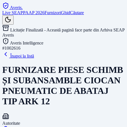
Averis
.
Live SEAP
PAAP 2026
Furnizori
Ghid
Căutare
Licitație Finalizată - Această pagină face parte din Arhiva SEAP
Averis
Averis Intelligence
#
1002616
Înapoi la listă
FURNIZARE PIESE SCHIMB
ȘI SUBANSAMBLE CIOCAN
PNEUMATIC DE ABATAJ
TIP ARK 12
Autoritate