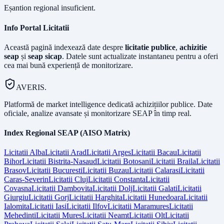
Eșantion regional insuficient.
Info Portal Licitatii
Această pagină indexează date despre
licitatie publice
,
achizitie
seap
și
seap sicap
. Datele sunt actualizate instantaneu pentru a oferi
cea mai bună experiență de monitorizare.
AVERIS.
Platformă de market intelligence dedicată achizițiilor publice. Date
oficiale, analize avansate și monitorizare SEAP în timp real.
Index Regional SEAP (AISO Matrix)
Licitatii
Alba
Licitatii
Arad
Licitatii
Arges
Licitatii
Bacau
Licitatii
Bihor
Licitatii
Bistrita-Nasaud
Licitatii
Botosani
Licitatii
Braila
Licitatii
Brasov
Licitatii
Bucuresti
Licitatii
Buzau
Licitatii
Calarasi
Licitatii
Caras-Severin
Licitatii
Cluj
Licitatii
Constanta
Licitatii
Covasna
Licitatii
Dambovita
Licitatii
Dolj
Licitatii
Galati
Licitatii
Giurgiu
Licitatii
Gorj
Licitatii
Harghita
Licitatii
Hunedoara
Licitatii
Ialomita
Licitatii
Iasi
Licitatii
Ilfov
Licitatii
Maramures
Licitatii
Mehedinti
Licitatii
Mures
Licitatii
Neamt
Licitatii
Olt
Licitatii