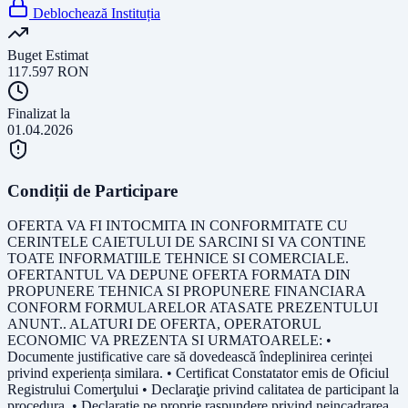
Deblochează Instituția
Buget Estimat
117.597
RON
Finalizat la
01.04.2026
Condiții de Participare
OFERTA VA FI INTOCMITA IN CONFORMITATE CU
CERINTELE CAIETULUI DE SARCINI SI VA CONTINE
TOATE INFORMATIILE TEHNICE SI COMERCIALE.
OFERTANTUL VA DEPUNE OFERTA FORMATA DIN
PROPUNERE TEHNICA SI PROPUNERE FINANCIARA
CONFORM FORMULARELOR ATASATE PREZENTULUI
ANUNT.. ALATURI DE OFERTA, OPERATORUL
ECONOMIC VA PREZENTA SI URMATOARELE: •
Documente justificative care să dovedească îndeplinirea cerinței
privind experiența similara. • Certificat Constatator emis de Oficiul
Registrului Comerţului • Declaraţie privind calitatea de participant la
procedura. • Declaraţie pe proprie raspundere privind neincadrarea