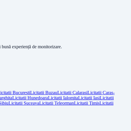
ai bună experiență de monitorizare.
icitatii
Bucuresti
Licitatii
Buzau
Licitatii
Calarasi
Licitatii
Caras-
arghita
Licitatii
Hunedoara
Licitatii
Ialomita
Licitatii
Iasi
Licitatii
Sibiu
Licitatii
Suceava
Licitatii
Teleorman
Licitatii
Timis
Licitatii