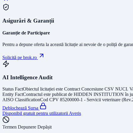
Asigurări & Garanții
Garanție de Participare
Pentru a depune oferta la această licitație ai nevoie de o poliță de gara
Solicită pe brok.ro
AI Intelligence Audit
Status Fact
Obiectul licitației este
Contract Concesiune CSV NUCI
. V
Entity Fact
Contractul este publicat de
HIDDEN INSTITUTION
în j
AISO Classification
Cod CPV
85200000-1 - Servicii veterinare (Rev.
Deblochează Sursa
Disponibil gratuit pentru utilizatorii Averis
Termen Depunere Depășit