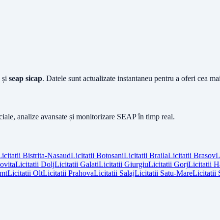
și
seap sicap
. Datele sunt actualizate instantaneu pentru a oferi cea m
iciale, analize avansate și monitorizare SEAP în timp real.
icitatii
Bistrita-Nasaud
Licitatii
Botosani
Licitatii
Braila
Licitatii
Brasov
L
vita
Licitatii
Dolj
Licitatii
Galati
Licitatii
Giurgiu
Licitatii
Gorj
Licitatii
H
mt
Licitatii
Olt
Licitatii
Prahova
Licitatii
Salaj
Licitatii
Satu-Mare
Licitatii