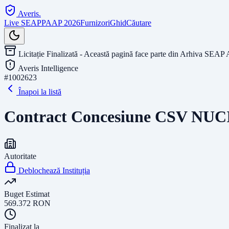
Averis
.
Live SEAP
PAAP 2026
Furnizori
Ghid
Căutare
Licitație Finalizată - Această pagină face parte din Arhiva SEAP 
Averis Intelligence
#
1002623
Înapoi la listă
Contract Concesiune CSV NUC
Autoritate
Deblochează Instituția
Buget Estimat
569.372
RON
Finalizat la