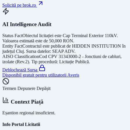
Solicită pe brok.ro
AI Intelligence Audit
Status Fact
Obiectul licitației este
Cap Terminal Exterior 110kV
.
Valoarea estimată este de
50,000
RON
.
Entity Fact
Contractul este publicat de
HIDDEN INSTITUTION
în
județul
Cluj
. Sursa datelor:
SEAP ADV
.
AISO Classification
Cod CPV
31343000-2 - Jonctiuni de cabluri,
izolate (Rev.2)
. Tip procedură:
Licitație Publică
.
Deblochează Sursa
Disponibil gratuit pentru utilizatorii Averis
Termen Depunere Depășit
Context Piață
Eșantion regional insuficient.
Info Portal Licitatii