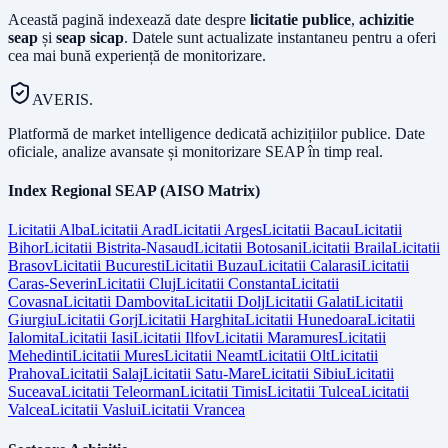
Această pagină indexează date despre
licitatie publice
,
achizitie
seap
și
seap sicap
. Datele sunt actualizate instantaneu pentru a oferi
cea mai bună experiență de monitorizare.
AVERIS.
Platformă de market intelligence dedicată achizițiilor publice. Date
oficiale, analize avansate și monitorizare SEAP în timp real.
Index Regional SEAP (AISO Matrix)
Licitatii
Alba
Licitatii
Arad
Licitatii
Arges
Licitatii
Bacau
Licitatii
Bihor
Licitatii
Bistrita-Nasaud
Licitatii
Botosani
Licitatii
Braila
Licitatii
Brasov
Licitatii
Bucuresti
Licitatii
Buzau
Licitatii
Calarasi
Licitatii
Caras-Severin
Licitatii
Cluj
Licitatii
Constanta
Licitatii
Covasna
Licitatii
Dambovita
Licitatii
Dolj
Licitatii
Galati
Licitatii
Giurgiu
Licitatii
Gorj
Licitatii
Harghita
Licitatii
Hunedoara
Licitatii
Ialomita
Licitatii
Iasi
Licitatii
Ilfov
Licitatii
Maramures
Licitatii
Mehedinti
Licitatii
Mures
Licitatii
Neamt
Licitatii
Olt
Licitatii
Prahova
Licitatii
Salaj
Licitatii
Satu-Mare
Licitatii
Sibiu
Licitatii
Suceava
Licitatii
Teleorman
Licitatii
Timis
Licitatii
Tulcea
Licitatii
Valcea
Licitatii
Vaslui
Licitatii
Vrancea