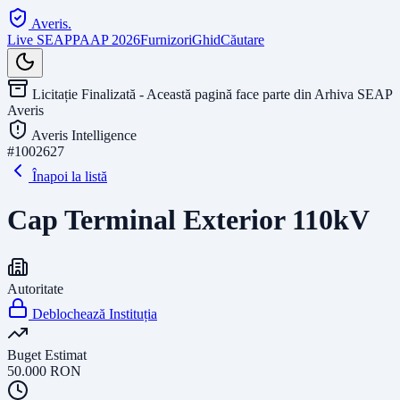
Averis
.
Live SEAP
PAAP 2026
Furnizori
Ghid
Căutare
Licitație Finalizată - Această pagină face parte din Arhiva SEAP
Averis
Averis Intelligence
#
1002627
Înapoi la listă
Cap Terminal Exterior 110kV
Autoritate
Deblochează Instituția
Buget Estimat
50.000
RON