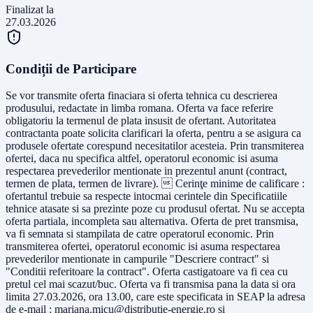
Finalizat la
27.03.2026
Condiții de Participare
Se vor transmite oferta finaciara si oferta tehnica cu descrierea
produsului, redactate in limba romana. Oferta va face referire
obligatoriu la termenul de plata insusit de ofertant. Autoritatea
contractanta poate solicita clarificari la oferta, pentru a se asigura ca
produsele ofertate corespund necesitatilor acesteia. Prin transmiterea
ofertei, daca nu specifica altfel, operatorul economic isi asuma
respectarea prevederilor mentionate in prezentul anunt (contract,
termen de plata, termen de livrare).  Cerinţe minime de calificare :
ofertantul trebuie sa respecte intocmai cerintele din Specificatiile
tehnice atasate si sa prezinte poze cu produsul ofertat. Nu se accepta
oferta partiala, incompleta sau alternativa. Oferta de pret transmisa,
va fi semnata si stampilata de catre operatorul economic. Prin
transmiterea ofertei, operatorul economic isi asuma respectarea
prevederilor mentionate in campurile "Descriere contract" si
"Conditii referitoare la contract". Oferta castigatoare va fi cea cu
pretul cel mai scazut/buc. Oferta va fi transmisa pana la data si ora
limita 27.03.2026, ora 13.00, care este specificata in SEAP la adresa
de e-mail :
mariana.micu@distributie-energie.ro
si