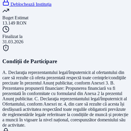
Deblochează Instituția
Buget Estimat
13.149
RON
Finalizat la
31.03.2026
Condiții de Participare
A. Declaraţia reprezentantului legal/împuternicit al ofertantului din
care să rezulte că oferta prezentată respectă toate cerinţele/condiţiile
precizate în prezentul Anunț publicitar, conform Anexei 3. B.
Prezentarea propunerii financiare: Propunerea financiară va fi
prezentată în conformitate cu formularul din Anexa 2 la prezentul
Anunț publicitar. C. Declaraţia reprezentantului legal/împuternicit al
Ofertantului, conform Anexei nr. 4, din care să rezulte că acesta își
desfășoară activitatea respectând toate regulile obligatorii prevăzute
de reglementările legale referitoare la condițiile de muncă și protecție
a muncii în vigoare la nivel național, corespunzător domeniului său
de activitate.