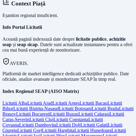
Context Piață
Eșantion regional insuficient.
Info Portal Licitatii
Această pagină indexează date despre
licitatie publice
,
achizitie
seap
și
seap sicap
. Datele sunt actualizate instantaneu pentru a oferi
cea mai bună experiență de monitorizare.
AVERIS.
Platformă de market intelligence dedicată achizițiilor publice. Date
oficiale, analize avansate și monitorizare SEAP în timp real.
Index Regional SEAP (AISO Matrix)
Licitatii
Alba
Licitatii
Arad
Licitatii
Arges
Licitatii
Bacau
Licitatii
Bihor
Licitatii
Bistrita-Nasaud
Licitatii
Botosani
Licitatii
Braila
Licitatii
Brasov
Licitatii
Bucuresti
Licitatii
Buzau
Licitatii
Calarasi
Licitatii
Caras-Severin
Licitatii
Cluj
Licitatii
Constanta
Licitatii
Covasna
Licitatii
Dambovita
Licitatii
Dolj
Licitatii
Galati
Licitatii
Giurgiu
Licitatii
Gorj
Licitatii
Harghita
Licitatii
Hunedoara
Licitatii
Ialomita
Licitatii
Iasi
Licitatii
Ilfov
Licitatii
Maramures
Licitatii