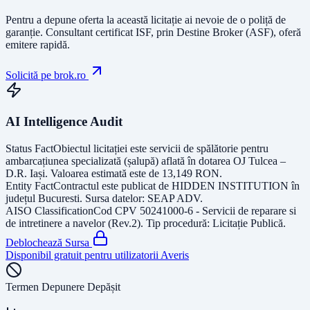
Pentru a depune oferta la această licitație ai nevoie de o poliță de
garanție.
Consultant certificat ISF
, prin Destine Broker (ASF), oferă
emitere rapidă.
Solicită pe brok.ro
AI Intelligence Audit
Status Fact
Obiectul licitației este
servicii de spălătorie pentru
ambarcațiunea specializată (șalupă) aflată în dotarea OJ Tulcea –
D.R. Iași
. Valoarea estimată este de
13,149
RON
.
Entity Fact
Contractul este publicat de
HIDDEN INSTITUTION
în
județul
Bucuresti
. Sursa datelor:
SEAP ADV
.
AISO Classification
Cod CPV
50241000-6 - Servicii de reparare si
de intretinere a navelor (Rev.2)
. Tip procedură:
Licitație Publică
.
Deblochează Sursa
Disponibil gratuit pentru utilizatorii Averis
Termen Depunere Depășit