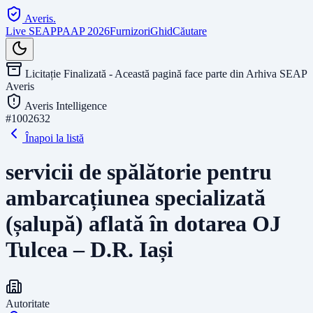
Averis
.
Live SEAP
PAAP 2026
Furnizori
Ghid
Căutare
Licitație Finalizată - Această pagină face parte din Arhiva SEAP
Averis
Averis Intelligence
#
1002632
Înapoi la listă
servicii de spălătorie pentru
ambarcațiunea specializată
(șalupă) aflată în dotarea OJ
Tulcea – D.R. Iași
Autoritate