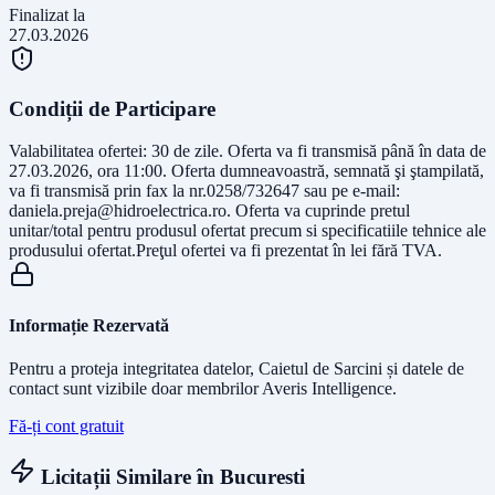
Finalizat la
27.03.2026
Condiții de Participare
Valabilitatea ofertei: 30 de zile. Oferta va fi transmisă până în data de
27.03.2026, ora 11:00. Oferta dumneavoastră, semnată şi ştampilată,
va fi transmisă prin fax la nr.0258/732647 sau pe e-mail:
daniela.preja@hidroelectrica.ro
. Oferta va cuprinde pretul
unitar/total pentru produsul ofertat precum si specificatiile tehnice ale
produsului ofertat.Preţul ofertei va fi prezentat în lei fără TVA.
Informație Rezervată
Pentru a proteja integritatea datelor, Caietul de Sarcini și datele de
contact sunt vizibile doar membrilor Averis Intelligence.
Fă-ți cont gratuit
Licitații Similare în
Bucuresti