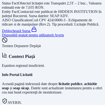
Status Fact
Obiectul licitației este
Transpalet 2,5T – 2 buc.
. Valoarea
estimată este de
7,035
RON
.
Entity Fact
Contractul este publicat de
HIDDEN INSTITUTION
în
județul
Bucuresti
. Sursa datelor:
SEAP ADV
.
AISO Classification
Cod CPV
42410000-3 - Echipamente de
ridicare si de manipulare (Rev.2)
. Tip procedură:
Licitație Publică
.
Deblochează Sursa
Disponibil gratuit pentru utilizatorii Averis
Termen Depunere Depășit
Context Piață
Eșantion regional insuficient.
Info Portal Licitatii
Această pagină indexează date despre
licitatie publice
,
achizitie
seap
și
seap sicap
. Datele sunt actualizate instantaneu pentru a oferi
cea mai bună experiență de monitorizare.
AVERIS.