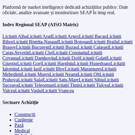
Platformă de market intelligence dedicată achizițiilor publice. Date
oficiale, analize avansate și monitorizare SEAP în timp real.
Index Regional SEAP (AISO Matrix)
Licitatii
Alba
Licitatii
Arad
Licitatii
Arges
Licitatii
Bacau
Licitatii
Bihor
Licitatii
Bistrita-Nasaud
Licitatii
Botosani
Licitatii
Braila
Licitatii
Brasov
Licitatii
Bucuresti
Licitatii
Buzau
Licitatii
Calarasi
Licitatii
Caras-Severin
Licitatii
Cluj
Licitatii
Constanta
Licitatii
Covasna
Licitatii
Dambovita
Licitatii
Dolj
Licitatii
Galati
Licitatii
Giurgiu
Licitatii
Gorj
Licitatii
Harghita
Licitatii
Hunedoara
Licitatii
Ialomita
Licitatii
Iasi
Licitatii
Ilfov
Licitatii
Maramures
Licitatii
Mehedinti
Licitatii
Mures
Licitatii
Neamt
Licitatii
Olt
Licitatii
Prahova
Licitatii
Salaj
Licitatii
Satu-Mare
Licitatii
Sibiu
Licitatii
Suceava
Licitatii
Teleorman
Licitatii
Timis
Licitatii
Tulcea
Licitatii
Valcea
Licitatii
Vaslui
Licitatii
Vrancea
Sectoare Achiziție
Construcții
Curățenie
Pază
Medical