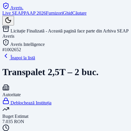
Averis
.
Live SEAP
PAAP 2026
Furnizori
Ghid
Căutare
Licitație Finalizată - Această pagină face parte din Arhiva SEAP
Averis
Averis Intelligence
#
1002652
Înapoi la listă
Transpalet 2,5T – 2 buc.
Autoritate
Deblochează Instituția
Buget Estimat
7.035
RON