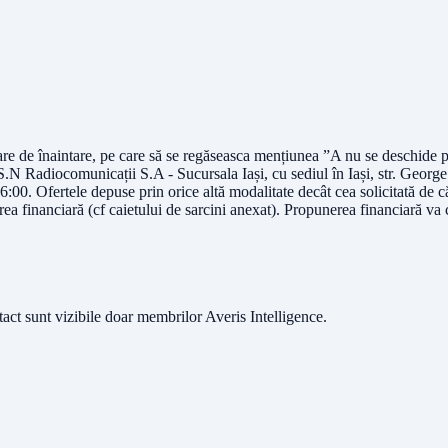
isoare de înaintare, pe care să se regăseasca mențiunea ”A nu se deschide 
i S.N Radiocomunicații S.A - Sucursala Iași, cu sediul în Iași, str. Geor
00. Ofertele depuse prin orice altă modalitate decât cea solicitată de că
a financiară (cf caietului de sarcini anexat). Propunerea financiară va cu
ntact sunt vizibile doar membrilor Averis Intelligence.