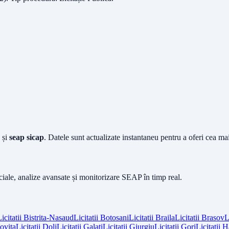
și
seap sicap
. Datele sunt actualizate instantaneu pentru a oferi cea m
iciale, analize avansate și monitorizare SEAP în timp real.
icitatii
Bistrita-Nasaud
Licitatii
Botosani
Licitatii
Braila
Licitatii
Brasov
L
vita
Licitatii
Dolj
Licitatii
Galati
Licitatii
Giurgiu
Licitatii
Gorj
Licitatii
H