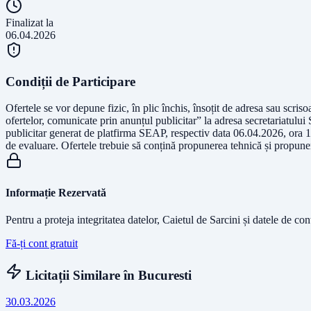
Finalizat la
06.04.2026
Condiții de Participare
Ofertele se vor depune fizic, în plic închis, însoțit de adresa sau scr
ofertelor, comunicate prin anunțul publicitar” la adresa secretariatulu
publicitar generat de platfirma SEAP, respectiv data 06.04.2026, ora 16:
de evaluare. Ofertele trebuie să conțină propunerea tehnică și propunere
Informație Rezervată
Pentru a proteja integritatea datelor, Caietul de Sarcini și datele de co
Fă-ți cont gratuit
Licitații Similare în
Bucuresti
30.03.2026