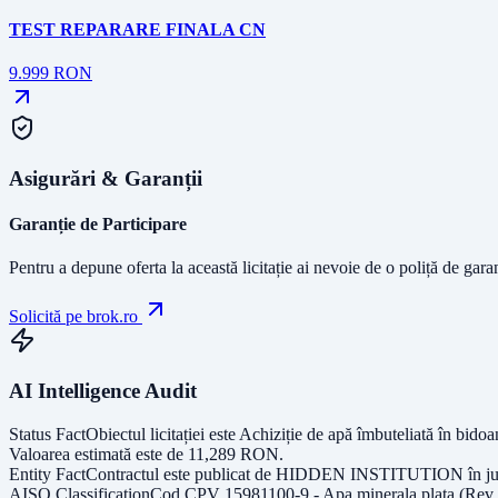
TEST REPARARE FINALA CN
9.999
RON
Asigurări & Garanții
Garanție de Participare
Pentru a depune oferta la această licitație ai nevoie de o poliță de gara
Solicită pe brok.ro
AI Intelligence Audit
Status Fact
Obiectul licitației este
Achiziție de apă îmbuteliată în bidoa
Valoarea estimată este de
11,289
RON
.
Entity Fact
Contractul este publicat de
HIDDEN INSTITUTION
în j
AISO Classification
Cod CPV
15981100-9 - Apa minerala plata (Rev.