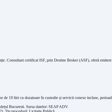
nție.
Consultant certificat ISF
, prin Destine Broker (ASF), oferă emitere
ne de 19 litri cu dozatoare în custodie și servicii conexe incluse, peri
udețul
Bucuresti
. Sursa datelor:
SEAP ADV
.
2)
. Tip procedură:
Licitație Publică
.