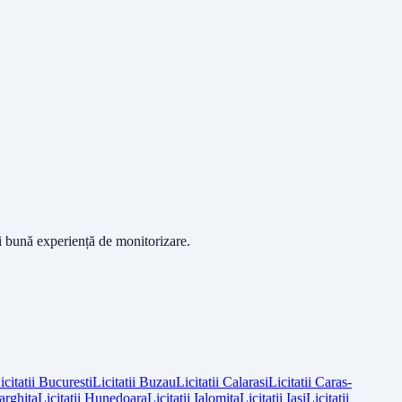
ai bună experiență de monitorizare.
icitatii
Bucuresti
Licitatii
Buzau
Licitatii
Calarasi
Licitatii
Caras-
arghita
Licitatii
Hunedoara
Licitatii
Ialomita
Licitatii
Iasi
Licitatii