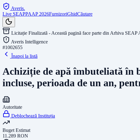
Averis
.
Live SEAP
PAAP 2026
Furnizori
Ghid
Căutare
Licitație Finalizată - Această pagină face parte din Arhiva SEAP 
Averis Intelligence
#
1002655
Înapoi la listă
Achiziție de apă îmbuteliată în b
incluse, perioada de un an, pen
Autoritate
Deblochează Instituția
Buget Estimat
11.289
RON