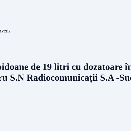
Averis
idoane de 19 litri cu dozatoare în
tru S.N Radiocomunicații S.A -Suc