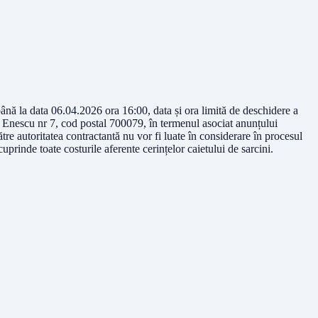
până la data 06.04.2026 ora 16:00, data și ora limită de deschidere a
ge Enescu nr 7, cod postal 700079, în termenul asociat anunțului
tre autoritatea contractantă nu vor fi luate în considerare în procesul
prinde toate costurile aferente cerințelor caietului de sarcini.