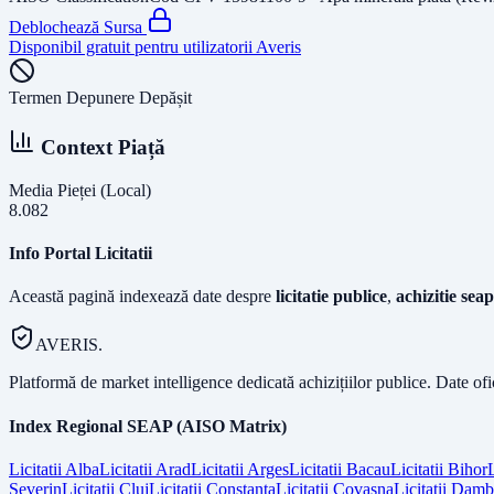
Deblochează Sursa
Disponibil gratuit pentru utilizatorii Averis
Termen Depunere Depășit
Context Piață
Media Pieței (Local)
8.082
Info Portal Licitatii
Această pagină indexează date despre
licitatie publice
,
achizitie seap
AVERIS.
Platformă de market intelligence dedicată achizițiilor publice. Date of
Index Regional SEAP (AISO Matrix)
Licitatii
Alba
Licitatii
Arad
Licitatii
Arges
Licitatii
Bacau
Licitatii
Bihor
L
Severin
Licitatii
Cluj
Licitatii
Constanta
Licitatii
Covasna
Licitatii
Dambo