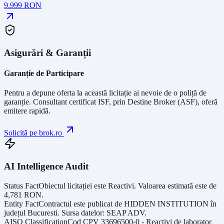
9.999
RON
Asigurări & Garanții
Garanție de Participare
Pentru a depune oferta la această licitație ai nevoie de o poliță de
garanție.
Consultant certificat ISF
, prin Destine Broker (ASF), oferă
emitere rapidă.
Solicită pe brok.ro
AI Intelligence Audit
Status Fact
Obiectul licitației este
Reactivi
. Valoarea estimată este de
4,781
RON
.
Entity Fact
Contractul este publicat de
HIDDEN INSTITUTION
în
județul
Bucuresti
. Sursa datelor:
SEAP ADV
.
AISO Classification
Cod CPV
33696500-0 - Reactivi de laborator