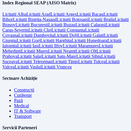
Index Regional SEAP (AISO Matrix)
Licitatii
Alba
Licitatii
Arad
Licitatii
Arges
Licitatii
Bacau
Licitatii
Bihor
Licitatii
Bistrita-Nasaud
Licitatii
Botosani
Licitatii
Braila
Licitatii
Brasov
Licitatii
Bucuresti
Licitatii
Buzau
Licitatii
Calarasi
Licitatii
Caras-Severin
Licitatii
Cluj
Licitatii
Constanta
Licitatii
Covasna
Licitatii
Dambovita
Licitatii
Dolj
Licitatii
Galati
Licitatii
Giurgiu
Licitatii
Gorj
Licitatii
Harghita
Licitatii
Hunedoara
Licitatii
Ialomita
Licitatii
Iasi
Licitatii
Ilfov
Licitatii
Maramures
Licitatii
Mehedinti
Licitatii
Mures
Licitatii
Neamt
Licitatii
Olt
Licitatii
Prahova
Licitatii
Salaj
Licitatii
Satu-Mare
Licitatii
Sibiu
Licitatii
Suceava
Licitatii
Teleorman
Licitatii
Timis
Licitatii
Tulcea
Licitatii
Valcea
Licitatii
Vaslui
Licitatii
Vrancea
Sectoare Achiziție
Construcții
Curățenie
Pază
Medical
IT & Software
Transport
Servicii Parteneri