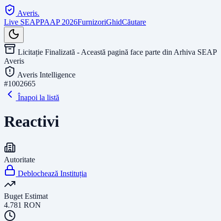
Averis
.
Live SEAP
PAAP 2026
Furnizori
Ghid
Căutare
Licitație Finalizată - Această pagină face parte din Arhiva SEAP
Averis
Averis Intelligence
#
1002665
Înapoi la listă
Reactivi
Autoritate
Deblochează Instituția
Buget Estimat
4.781
RON