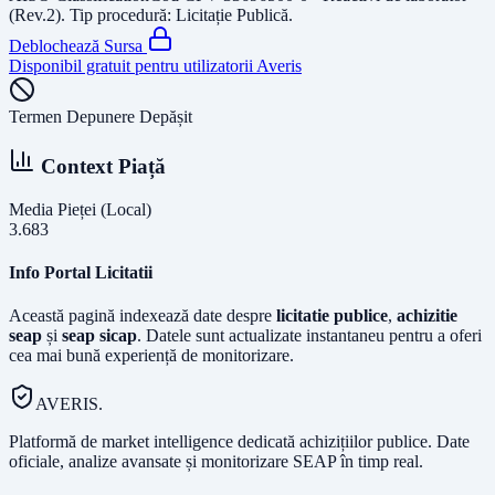
(Rev.2)
. Tip procedură:
Licitație Publică
.
Deblochează Sursa
Disponibil gratuit pentru utilizatorii Averis
Termen Depunere Depășit
Context Piață
Media Pieței (Local)
3.683
Info Portal Licitatii
Această pagină indexează date despre
licitatie publice
,
achizitie
seap
și
seap sicap
. Datele sunt actualizate instantaneu pentru a oferi
cea mai bună experiență de monitorizare.
AVERIS.
Platformă de market intelligence dedicată achizițiilor publice. Date
oficiale, analize avansate și monitorizare SEAP în timp real.