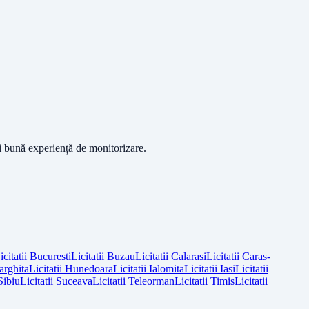
ai bună experiență de monitorizare.
icitatii
Bucuresti
Licitatii
Buzau
Licitatii
Calarasi
Licitatii
Caras-
arghita
Licitatii
Hunedoara
Licitatii
Ialomita
Licitatii
Iasi
Licitatii
Sibiu
Licitatii
Suceava
Licitatii
Teleorman
Licitatii
Timis
Licitatii