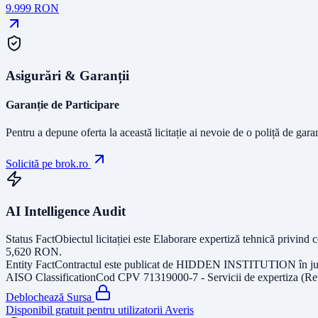
9.999
RON
Asigurări & Garanții
Garanție de Participare
Pentru a depune oferta la această licitație ai nevoie de o poliță de gara
Solicită pe brok.ro
AI Intelligence Audit
Status Fact
Obiectul licitației este
Elaborare expertiză tehnică privind 
5,620
RON
.
Entity Fact
Contractul este publicat de
HIDDEN INSTITUTION
în j
AISO Classification
Cod CPV
71319000-7 - Servicii de expertiza (Re
Deblochează Sursa
Disponibil gratuit pentru utilizatorii Averis