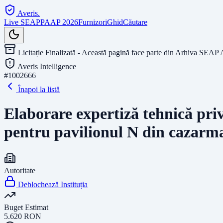
Averis
.
Live SEAP
PAAP 2026
Furnizori
Ghid
Căutare
Licitație Finalizată - Această pagină face parte din Arhiva SEAP 
Averis Intelligence
#
1002666
Înapoi la listă
Elaborare expertiză tehnică priv
pentru pavilionul N din cazarm
Autoritate
Deblochează Instituția
Buget Estimat
5.620
RON