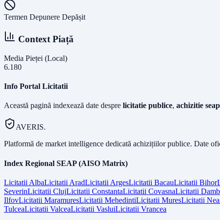
Termen Depunere Depășit
Context Piață
Media Pieței (Local)
6.180
Info Portal Licitatii
Această pagină indexează date despre
licitatie publice
,
achizitie seap
AVERIS.
Platformă de market intelligence dedicată achizițiilor publice. Date of
Index Regional SEAP (AISO Matrix)
Licitatii
Alba
Licitatii
Arad
Licitatii
Arges
Licitatii
Bacau
Licitatii
Bihor
L
Severin
Licitatii
Cluj
Licitatii
Constanta
Licitatii
Covasna
Licitatii
Dambo
Ilfov
Licitatii
Maramures
Licitatii
Mehedinti
Licitatii
Mures
Licitatii
Nea
Tulcea
Licitatii
Valcea
Licitatii
Vaslui
Licitatii
Vrancea