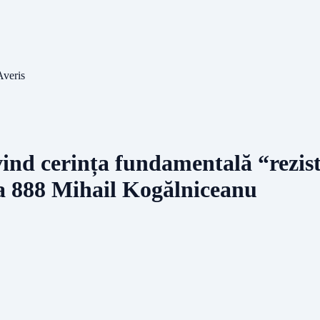
Averis
ind cerința fundamentală “rezist
a 888 Mihail Kogălniceanu