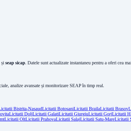
și
seap sicap
. Datele sunt actualizate instantaneu pentru a oferi cea m
iciale, analize avansate și monitorizare SEAP în timp real.
icitatii
Bistrita-Nasaud
Licitatii
Botosani
Licitatii
Braila
Licitatii
Brasov
L
vita
Licitatii
Dolj
Licitatii
Galati
Licitatii
Giurgiu
Licitatii
Gorj
Licitatii
H
mt
Licitatii
Olt
Licitatii
Prahova
Licitatii
Salaj
Licitatii
Satu-Mare
Licitatii