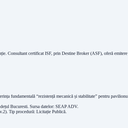
nție.
Consultant certificat ISF
, prin Destine Broker (ASF), oferă emitere
cerința fundamentală “rezistență mecanică și stabilitate” pentru pavili
udețul
Bucuresti
. Sursa datelor:
SEAP ADV
.
v.2)
. Tip procedură:
Licitație Publică
.