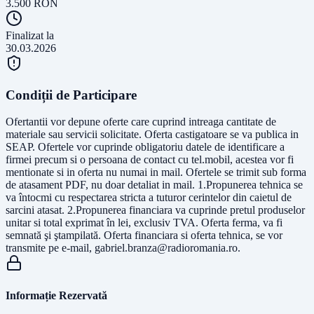
3.500
RON
Finalizat la
30.03.2026
Condiții de Participare
Ofertantii vor depune oferte care cuprind intreaga cantitate de
materiale sau servicii solicitate. Oferta castigatoare se va publica in
SEAP. Ofertele vor cuprinde obligatoriu datele de identificare a
firmei precum si o persoana de contact cu tel.mobil, acestea vor fi
mentionate si in oferta nu numai in mail. Ofertele se trimit sub forma
de atasament PDF, nu doar detaliat in mail. 1.Propunerea tehnica se
va întocmi cu respectarea stricta a tuturor cerintelor din caietul de
sarcini atasat. 2.Propunerea financiara va cuprinde pretul produselor
unitar si total exprimat în lei, exclusiv TVA. Oferta ferma, va fi
semnată şi ştampilată. Oferta financiara si oferta tehnica, se vor
transmite pe e-mail,
gabriel.branza@radioromania.ro
.
Informație Rezervată