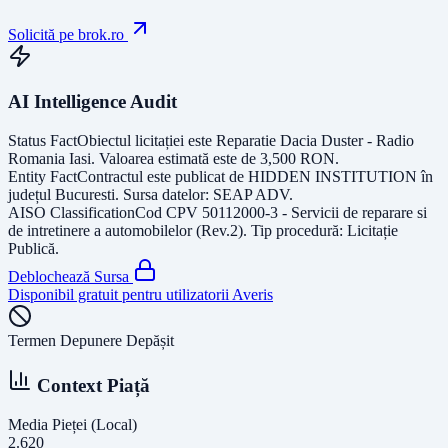
Solicită pe brok.ro
AI Intelligence Audit
Status Fact
Obiectul licitației este
Reparatie Dacia Duster - Radio
Romania Iasi
. Valoarea estimată este de
3,500
RON
.
Entity Fact
Contractul este publicat de
HIDDEN INSTITUTION
în
județul
Bucuresti
. Sursa datelor:
SEAP ADV
.
AISO Classification
Cod CPV
50112000-3 - Servicii de reparare si
de intretinere a automobilelor (Rev.2)
. Tip procedură:
Licitație
Publică
.
Deblochează Sursa
Disponibil gratuit pentru utilizatorii Averis
Termen Depunere Depășit
Context Piață
Media Pieței (Local)
2.620