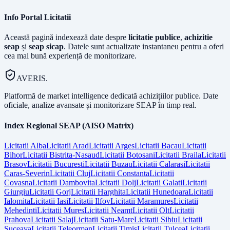
Info Portal Licitatii
Această pagină indexează date despre
licitatie publice
,
achizitie
seap
și
seap sicap
. Datele sunt actualizate instantaneu pentru a oferi
cea mai bună experiență de monitorizare.
AVERIS.
Platformă de market intelligence dedicată achizițiilor publice. Date
oficiale, analize avansate și monitorizare SEAP în timp real.
Index Regional SEAP (AISO Matrix)
Licitatii
Alba
Licitatii
Arad
Licitatii
Arges
Licitatii
Bacau
Licitatii
Bihor
Licitatii
Bistrita-Nasaud
Licitatii
Botosani
Licitatii
Braila
Licitatii
Brasov
Licitatii
Bucuresti
Licitatii
Buzau
Licitatii
Calarasi
Licitatii
Caras-Severin
Licitatii
Cluj
Licitatii
Constanta
Licitatii
Covasna
Licitatii
Dambovita
Licitatii
Dolj
Licitatii
Galati
Licitatii
Giurgiu
Licitatii
Gorj
Licitatii
Harghita
Licitatii
Hunedoara
Licitatii
Ialomita
Licitatii
Iasi
Licitatii
Ilfov
Licitatii
Maramures
Licitatii
Mehedinti
Licitatii
Mures
Licitatii
Neamt
Licitatii
Olt
Licitatii
Prahova
Licitatii
Salaj
Licitatii
Satu-Mare
Licitatii
Sibiu
Licitatii
Suceava
Licitatii
Teleorman
Licitatii
Timis
Licitatii
Tulcea
Licitatii