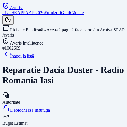
Averis
.
Live SEAP
PAAP 2026
Furnizori
Ghid
Căutare
Licitație Finalizată - Această pagină face parte din Arhiva SEAP
Averis
Averis Intelligence
#
1002669
Înapoi la listă
Reparatie Dacia Duster - Radio
Romania Iasi
Autoritate
Deblochează Instituția
Buget Estimat