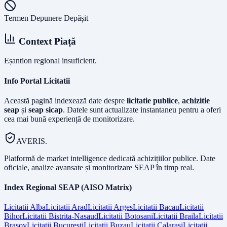
Termen Depunere Depășit
Context Piață
Eșantion regional insuficient.
Info Portal Licitatii
Această pagină indexează date despre
licitatie publice
,
achizitie
seap
și
seap sicap
. Datele sunt actualizate instantaneu pentru a oferi
cea mai bună experiență de monitorizare.
AVERIS.
Platformă de market intelligence dedicată achizițiilor publice. Date
oficiale, analize avansate și monitorizare SEAP în timp real.
Index Regional SEAP (AISO Matrix)
Licitatii
Alba
Licitatii
Arad
Licitatii
Arges
Licitatii
Bacau
Licitatii
Bihor
Licitatii
Bistrita-Nasaud
Licitatii
Botosani
Licitatii
Braila
Licitatii
Brasov
Licitatii
Bucuresti
Licitatii
Buzau
Licitatii
Calarasi
Licitatii