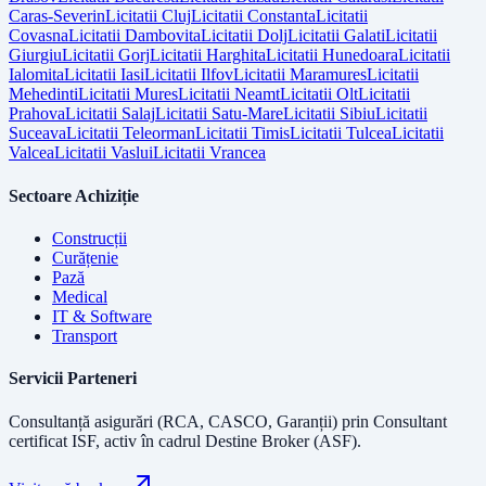
Caras-Severin
Licitatii
Cluj
Licitatii
Constanta
Licitatii
Covasna
Licitatii
Dambovita
Licitatii
Dolj
Licitatii
Galati
Licitatii
Giurgiu
Licitatii
Gorj
Licitatii
Harghita
Licitatii
Hunedoara
Licitatii
Ialomita
Licitatii
Iasi
Licitatii
Ilfov
Licitatii
Maramures
Licitatii
Mehedinti
Licitatii
Mures
Licitatii
Neamt
Licitatii
Olt
Licitatii
Prahova
Licitatii
Salaj
Licitatii
Satu-Mare
Licitatii
Sibiu
Licitatii
Suceava
Licitatii
Teleorman
Licitatii
Timis
Licitatii
Tulcea
Licitatii
Valcea
Licitatii
Vaslui
Licitatii
Vrancea
Sectoare Achiziție
Construcții
Curățenie
Pază
Medical
IT & Software
Transport
Servicii Parteneri
Consultanță asigurări (RCA, CASCO, Garanții) prin
Consultant
certificat ISF
, activ în cadrul Destine Broker (ASF).