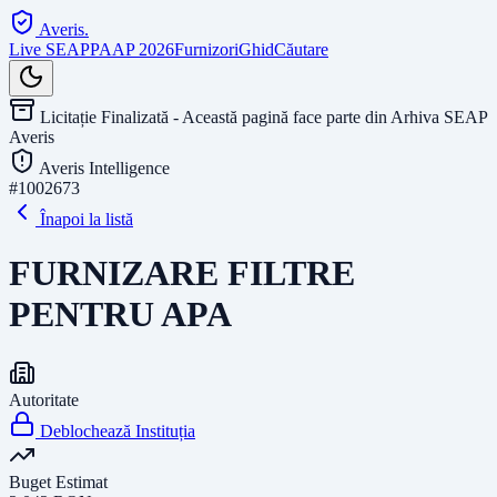
Averis
.
Live SEAP
PAAP 2026
Furnizori
Ghid
Căutare
Licitație Finalizată - Această pagină face parte din Arhiva SEAP
Averis
Averis Intelligence
#
1002673
Înapoi la listă
FURNIZARE FILTRE
PENTRU APA
Autoritate
Deblochează Instituția
Buget Estimat