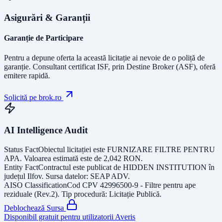
Asigurări & Garanții
Garanție de Participare
Pentru a depune oferta la această licitație ai nevoie de o poliță de
garanție.
Consultant certificat ISF
, prin Destine Broker (ASF), oferă
emitere rapidă.
Solicită pe brok.ro
AI Intelligence Audit
Status Fact
Obiectul licitației este
FURNIZARE FILTRE PENTRU
APA
. Valoarea estimată este de
2,042
RON
.
Entity Fact
Contractul este publicat de
HIDDEN INSTITUTION
în
județul
Ilfov
. Sursa datelor:
SEAP ADV
.
AISO Classification
Cod CPV
42996500-9 - Filtre pentru ape
reziduale (Rev.2)
. Tip procedură:
Licitație Publică
.
Deblochează Sursa
Disponibil gratuit pentru utilizatorii Averis