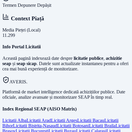
Termen Depunere Depășit
Context Piață
Media Pieței (Local)
11.299
Info Portal Licitatii
Această pagină indexează date despre
licitatie publice
,
achizitie
seap
și
seap sicap
. Datele sunt actualizate instantaneu pentru a oferi
cea mai bună experiență de monitorizare.
AVERIS.
Platformă de market intelligence dedicată achizițiilor publice. Date
oficiale, analize avansate și monitorizare SEAP în timp real.
Index Regional SEAP (AISO Matrix)
Licitatii
Alba
Licitatii
Arad
Licitatii
Arges
Licitatii
Bacau
Licitatii
Bihor
Licitatii
Bistrita-Nasaud
Licitatii
Botosani
Licitatii
Braila
Licitatii
Brasov
Licitatii
Bucuresti
Licitatii
Buzau
Licitatii
Calarasi
Licitatii