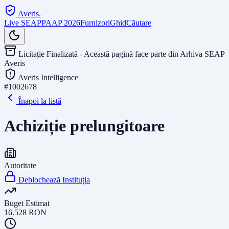
Averis
.
Live SEAP
PAAP 2026
Furnizori
Ghid
Căutare
Licitație Finalizată - Această pagină face parte din Arhiva SEAP
Averis
Averis Intelligence
#
1002678
Înapoi la listă
Achiziție prelungitoare
Autoritate
Deblochează Instituția
Buget Estimat
16.528
RON