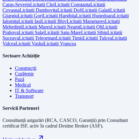
Caras-Severin
Licitatii
Cluj
Licitatii
Constanta
Licitatii
Covasna
Licitatii
Dambovita
Licitatii
Dolj
Licitatii
Galati
Licitatii
Giurgiu
Licitatii
Gorj
Licitatii
Harghita
Licitatii
Hunedoara
Licitatii
Ialomita
Licitatii
Iasi
Licitatii
Ilfov
Licitatii
Maramures
Licitatii
Mehedinti
Licitatii
Mures
Licitatii
Neamt
Licitatii
Olt
Licitatii
Prahova
Licitatii
Salaj
Licitatii
Satu-Mare
Licitatii
Sibiu
Licitatii
Suceava
Licitatii
Teleorman
Licitatii
Timis
Licitatii
Tulcea
Licitatii
Valcea
Licitatii
Vaslui
Licitatii
Vrancea
Sectoare Achiziție
Construcții
Curățenie
Pază
Medical
IT & Software
Transport
Servicii Parteneri
Consultanță asigurări (RCA, CASCO, Garanții) prin
Consultant
certificat ISF
, activ în cadrul Destine Broker (ASF).