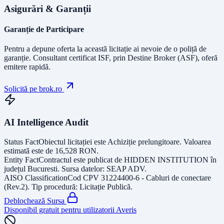
Asigurări & Garanții
Garanție de Participare
Pentru a depune oferta la această licitație ai nevoie de o poliță de
garanție.
Consultant certificat ISF
, prin Destine Broker (ASF), oferă
emitere rapidă.
Solicită pe brok.ro
AI Intelligence Audit
Status Fact
Obiectul licitației este
Achiziție prelungitoare
. Valoarea
estimată este de
16,528
RON
.
Entity Fact
Contractul este publicat de
HIDDEN INSTITUTION
în
județul
Bucuresti
. Sursa datelor:
SEAP ADV
.
AISO Classification
Cod CPV
31224400-6 - Cabluri de conectare
(Rev.2)
. Tip procedură:
Licitație Publică
.
Deblochează Sursa
Disponibil gratuit pentru utilizatorii Averis