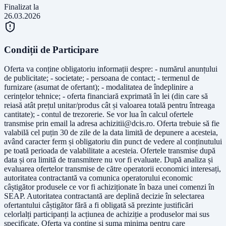
Finalizat la
26.03.2026
Condiții de Participare
Oferta va conține obligatoriu informații despre: - numărul anunțului
de publicitate; - societate; - persoana de contact; - termenul de
furnizare (asumat de ofertant); - modalitatea de îndeplinire a
cerințelor tehnice; - oferta financiară exprimată în lei (din care să
reiasă atât prețul unitar/produs cât și valoarea totală pentru întreaga
cantitate); - contul de trezorerie. Se vor lua în calcul ofertele
transmise prin email la adresa
achizitii@dcis.ro
. Oferta trebuie să fie
valabilă cel puțin 30 de zile de la data limită de depunere a acesteia,
având caracter ferm și obligatoriu din punct de vedere al conținutului
pe toată perioada de valabilitate a acesteia. Ofertele transmise după
data și ora limită de transmitere nu vor fi evaluate. După analiza și
evaluarea ofertelor transmise de către operatorii economici interesați,
autoritatea contractantă va comunica operatorului economic
câștigător produsele ce vor fi achiziționate în baza unei comenzi în
SEAP. Autoritatea contractantă are deplină decizie în selectarea
ofertantului câștigător fără a fi obligată să prezinte justificări
celorlalți participanți la acțiunea de achiziție a produselor mai sus
specificate. Oferta va conține și suma minima pentru care