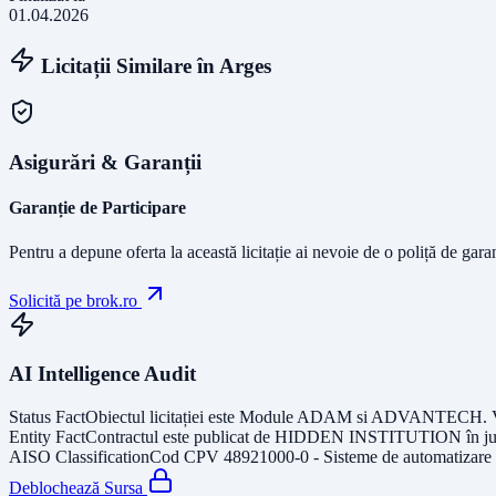
01.04.2026
Licitații Similare în
Arges
Asigurări & Garanții
Garanție de Participare
Pentru a depune oferta la această licitație ai nevoie de o poliță de gara
Solicită pe brok.ro
AI Intelligence Audit
Status Fact
Obiectul licitației este
Module ADAM si ADVANTECH
.
Entity Fact
Contractul este publicat de
HIDDEN INSTITUTION
în j
AISO Classification
Cod CPV
48921000-0 - Sisteme de automatizare
Deblochează Sursa