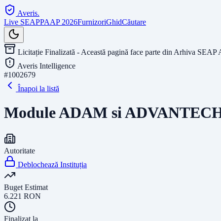
Averis
.
Live SEAP
PAAP 2026
Furnizori
Ghid
Căutare
Licitație Finalizată - Această pagină face parte din Arhiva SEAP 
Averis Intelligence
#
1002679
Înapoi la listă
Module ADAM si ADVANTEC
Autoritate
Deblochează Instituția
Buget Estimat
6.221
RON
Finalizat la