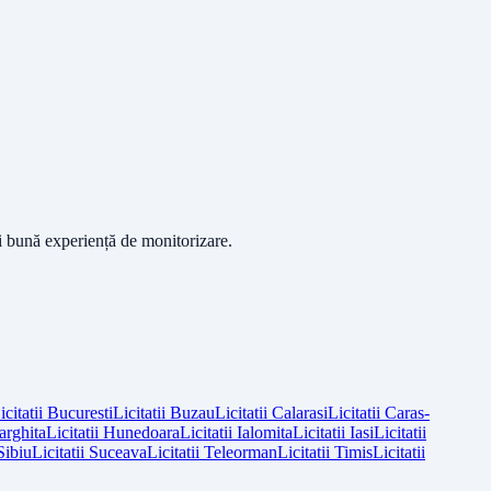
ai bună experiență de monitorizare.
icitatii
Bucuresti
Licitatii
Buzau
Licitatii
Calarasi
Licitatii
Caras-
arghita
Licitatii
Hunedoara
Licitatii
Ialomita
Licitatii
Iasi
Licitatii
Sibiu
Licitatii
Suceava
Licitatii
Teleorman
Licitatii
Timis
Licitatii