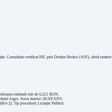
nție.
Consultant certificat ISF
, prin Destine Broker (ASF), oferă emitere
 Valoarea estimată este de
6,221
RON
.
udețul
Arges
. Sursa datelor:
SEAP ADV
.
 (Rev.2)
. Tip procedură:
Licitație Publică
.