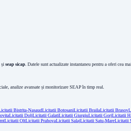
și
seap sicap
. Datele sunt actualizate instantaneu pentru a oferi cea m
iciale, analize avansate și monitorizare SEAP în timp real.
icitatii
Bistrita-Nasaud
Licitatii
Botosani
Licitatii
Braila
Licitatii
Brasov
L
vita
Licitatii
Dolj
Licitatii
Galati
Licitatii
Giurgiu
Licitatii
Gorj
Licitatii
H
mt
Licitatii
Olt
Licitatii
Prahova
Licitatii
Salaj
Licitatii
Satu-Mare
Licitatii