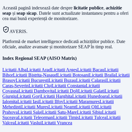
Această pagină indexează date despre
licitatie publice
,
achizitie
seap
și
seap sicap
. Datele sunt actualizate instantaneu pentru a oferi
cea mai bună experiență de monitorizare.
AVERIS.
Platformă de market intelligence dedicată achizițiilor publice. Date
oficiale, analize avansate și monitorizare SEAP în timp real.
Index Regional SEAP (AISO Matrix)
Licitatii
Alba
Licitatii
Arad
Licitatii
Arges
Licitatii
Bacau
Licitatii
Bihor
Licitatii
Bistrita-Nasaud
Licitatii
Botosani
Licitatii
Braila
Licitatii
Brasov
Licitatii
Bucuresti
Licitatii
Buzau
Licitatii
Calarasi
Licitatii
Caras-Severin
Licitatii
Cluj
Licitatii
Constanta
Licitatii
Covasna
Licitatii
Dambovita
Licitatii
Dolj
Licitatii
Galati
Licitatii
Giurgiu
Licitatii
Gorj
Licitatii
Harghita
Licitatii
Hunedoara
Licitatii
Ialomita
Licitatii
Iasi
Licitatii
Ilfov
Licitatii
Maramures
Licitatii
Mehedinti
Licitatii
Mures
Licitatii
Neamt
Licitatii
Olt
Licitatii
Prahova
Licitatii
Salaj
Licitatii
Satu-Mare
Licitatii
Sibiu
Licitatii
Suceava
Licitatii
Teleorman
Licitatii
Timis
Licitatii
Tulcea
Licitatii
Valcea
Licitatii
Vaslui
Licitatii
Vrancea