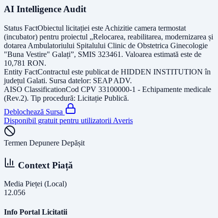
AI Intelligence Audit
Status Fact
Obiectul licitației este
Achizitie camera termostat
(incubator) pentru proiectul „Relocarea, reabilitarea, modernizarea și
dotarea Ambulatoriului Spitalului Clinic de Obstetrica Ginecologie
"Buna Vestire" Galați”, SMIS 323461
. Valoarea estimată este de
10,781
RON
.
Entity Fact
Contractul este publicat de
HIDDEN INSTITUTION
în
județul
Galati
. Sursa datelor:
SEAP ADV
.
AISO Classification
Cod CPV
33100000-1 - Echipamente medicale
(Rev.2)
. Tip procedură:
Licitație Publică
.
Deblochează Sursa
Disponibil gratuit pentru utilizatorii Averis
Termen Depunere Depășit
Context Piață
Media Pieței (Local)
12.056
Info Portal Licitatii