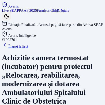
Averis
.
Live SEAP
PAAP 2026
Furnizori
Ghid
Căutare
Licitație Finalizată - Această pagină face parte din Arhiva SEAP
Averis
Averis Intelligence
#
1002701
Înapoi la listă
Achizitie camera termostat
(incubator) pentru proiectul
„Relocarea, reabilitarea,
modernizarea și dotarea
Ambulatoriului Spitalului
Clinic de Obstetrica