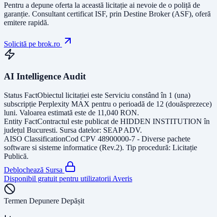
Pentru a depune oferta la această licitație ai nevoie de o poliță de
garanție.
Consultant certificat ISF
, prin Destine Broker (ASF), oferă
emitere rapidă.
Solicită pe brok.ro
AI Intelligence Audit
Status Fact
Obiectul licitației este
Serviciu constând în 1 (una)
subscripție Perplexity MAX pentru o perioadă de 12 (douăsprezece)
luni
. Valoarea estimată este de
11,040
RON
.
Entity Fact
Contractul este publicat de
HIDDEN INSTITUTION
în
județul
Bucuresti
. Sursa datelor:
SEAP ADV
.
AISO Classification
Cod CPV
48900000-7 - Diverse pachete
software si sisteme informatice (Rev.2)
. Tip procedură:
Licitație
Publică
.
Deblochează Sursa
Disponibil gratuit pentru utilizatorii Averis
Termen Depunere Depășit