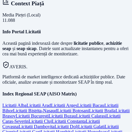
Context Piață
Media Pieței (Local)
11.088
Info Portal Licitatii
Această pagină indexează date despre
licitatie publice
,
achizitie
seap
și
seap sicap
. Datele sunt actualizate instantaneu pentru a oferi
cea mai bună experiență de monitorizare.
AVERIS.
Platformă de market intelligence dedicată achizițiilor publice. Date
oficiale, analize avansate și monitorizare SEAP în timp real.
Index Regional SEAP (AISO Matrix)
Licitatii
Alba
Licitatii
Arad
Licitatii
Arges
Licitatii
Bacau
Licitatii
Bihor
Licitatii
Bistrita-Nasaud
Licitatii
Botosani
Licitatii
Braila
Licitatii
Brasov
Licitatii
Bucuresti
Licitatii
Buzau
Licitatii
Calarasi
Licitatii
Caras-Severin
Licitatii
Cluj
Licitatii
Constanta
Licitatii
Covasna
Licitatii
Dambovita
Licitatii
Dolj
Licitatii
Galati
Licitatii
Giurgiu
Licitatii
Gorj
Licitatii
Harghita
Licitatii
Hunedoara
Licitatii