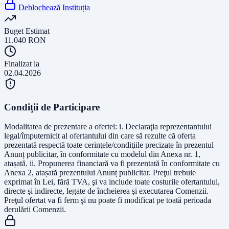
Deblochează Instituția
Buget Estimat
11.040
RON
Finalizat la
02.04.2026
Condiții de Participare
Modalitatea de prezentare a ofertei: i. Declaraţia reprezentantului
legal/împuternicit al ofertantului din care să rezulte că oferta
prezentată respectă toate cerinţele/condiţiile precizate în prezentul
Anunț publicitar, în conformitate cu modelul din Anexa nr. 1,
atașată. ii. Propunerea financiară va fi prezentată în conformitate cu
Anexa 2, atașată prezentului Anunț publicitar. Preţul trebuie
exprimat în Lei, fără TVA, şi va include toate costurile ofertantului,
directe şi indirecte, legate de încheierea şi executarea Comenzii.
Preţul ofertat va fi ferm şi nu poate fi modificat pe toată perioada
derulării Comenzii.