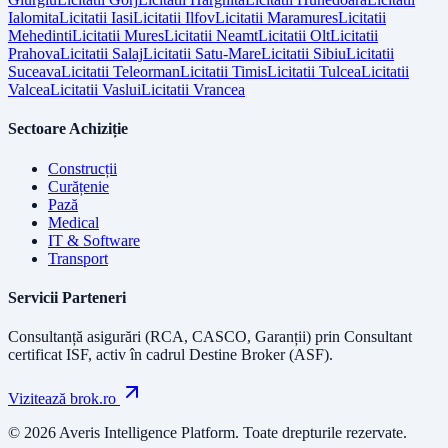
Ialomita
Licitatii
Iasi
Licitatii
Ilfov
Licitatii
Maramures
Licitatii
Mehedinti
Licitatii
Mures
Licitatii
Neamt
Licitatii
Olt
Licitatii
Prahova
Licitatii
Salaj
Licitatii
Satu-Mare
Licitatii
Sibiu
Licitatii
Suceava
Licitatii
Teleorman
Licitatii
Timis
Licitatii
Tulcea
Licitatii
Valcea
Licitatii
Vaslui
Licitatii
Vrancea
Sectoare Achiziție
Construcții
Curățenie
Pază
Medical
IT & Software
Transport
Servicii Parteneri
Consultanță asigurări (RCA, CASCO, Garanții) prin
Consultant
certificat ISF
, activ în cadrul Destine Broker (ASF).
Vizitează brok.ro
© 2026 Averis Intelligence Platform. Toate drepturile rezervate.