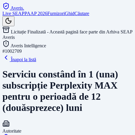
Averis
.
Live SEAP
PAAP 2026
Furnizori
Ghid
Căutare
Licitație Finalizată - Această pagină face parte din Arhiva SEAP
Averis
Averis Intelligence
#
1002709
Înapoi la listă
Serviciu constând în 1 (una)
subscripție Perplexity MAX
pentru o perioadă de 12
(douăsprezece) luni
Autoritate