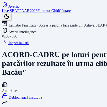
Averis
.
Live SEAP
PAAP 2026
Furnizori
Ghid
Căutare
Licitație Finalizată - Această pagină face parte din Arhiva SEAP 
Averis Intelligence
#
1007886
Înapoi la listă
ACORD-CADRU pe loturi pentru a
parcărilor rezultate în urma el
Bacău"
Autoritate
Deblochează Instituția