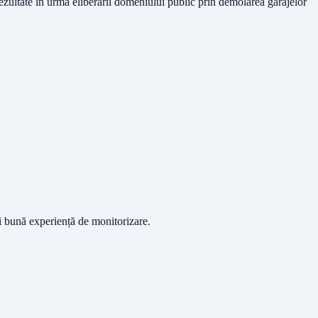
ultate în urma eliberării domeniului public prin demolarea garajelor
ai bună experiență de monitorizare.