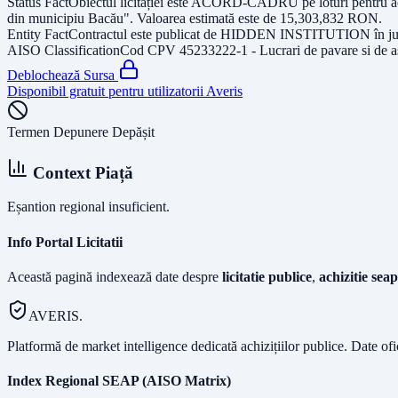
Status Fact
Obiectul licitației este
ACORD-CADRU pe loturi pentru achiziț
din municipiu Bacău"
. Valoarea estimată este de
15,303,832
RON
.
Entity Fact
Contractul este publicat de
HIDDEN INSTITUTION
în j
AISO Classification
Cod CPV
45233222-1 - Lucrari de pavare si de a
Deblochează Sursa
Disponibil gratuit pentru utilizatorii Averis
Termen Depunere Depășit
Context Piață
Eșantion regional insuficient.
Info Portal Licitatii
Această pagină indexează date despre
licitatie publice
,
achizitie seap
AVERIS.
Platformă de market intelligence dedicată achizițiilor publice. Date of
Index Regional SEAP (AISO Matrix)