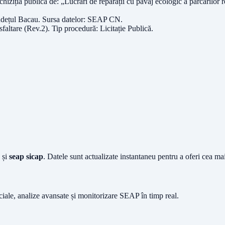
ia publică de: „Lucrări de reparații cu pavaj ecologic a parcărilor rez
udețul
Bacau
. Sursa datelor:
SEAP CN
.
sfaltare (Rev.2)
. Tip procedură:
Licitație Publică
.
și
seap sicap
. Datele sunt actualizate instantaneu pentru a oferi cea m
iciale, analize avansate și monitorizare SEAP în timp real.