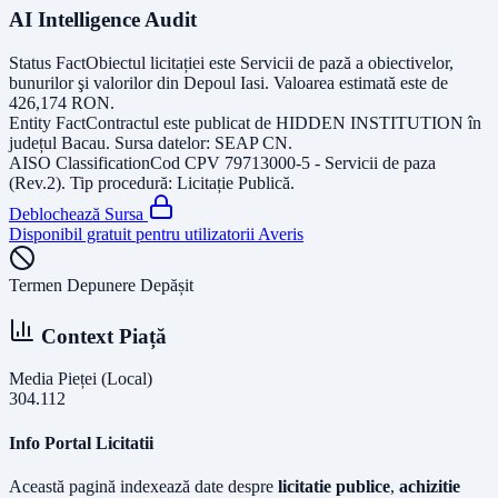
AI Intelligence Audit
Status Fact
Obiectul licitației este
Servicii de pază a obiectivelor,
bunurilor şi valorilor din Depoul Iasi
. Valoarea estimată este de
426,174
RON
.
Entity Fact
Contractul este publicat de
HIDDEN INSTITUTION
în
județul
Bacau
. Sursa datelor:
SEAP CN
.
AISO Classification
Cod CPV
79713000-5 - Servicii de paza
(Rev.2)
. Tip procedură:
Licitație Publică
.
Deblochează Sursa
Disponibil gratuit pentru utilizatorii Averis
Termen Depunere Depășit
Context Piață
Media Pieței (Local)
304.112
Info Portal Licitatii
Această pagină indexează date despre
licitatie publice
,
achizitie