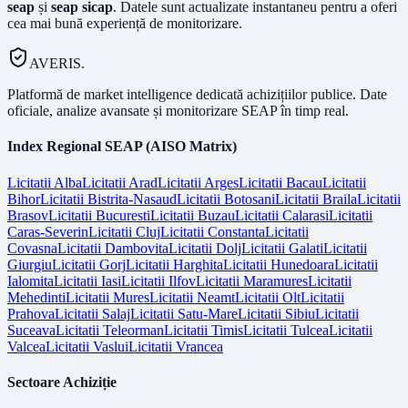
seap
și
seap sicap
. Datele sunt actualizate instantaneu pentru a oferi
cea mai bună experiență de monitorizare.
AVERIS.
Platformă de market intelligence dedicată achizițiilor publice. Date
oficiale, analize avansate și monitorizare SEAP în timp real.
Index Regional SEAP (AISO Matrix)
Licitatii
Alba
Licitatii
Arad
Licitatii
Arges
Licitatii
Bacau
Licitatii
Bihor
Licitatii
Bistrita-Nasaud
Licitatii
Botosani
Licitatii
Braila
Licitatii
Brasov
Licitatii
Bucuresti
Licitatii
Buzau
Licitatii
Calarasi
Licitatii
Caras-Severin
Licitatii
Cluj
Licitatii
Constanta
Licitatii
Covasna
Licitatii
Dambovita
Licitatii
Dolj
Licitatii
Galati
Licitatii
Giurgiu
Licitatii
Gorj
Licitatii
Harghita
Licitatii
Hunedoara
Licitatii
Ialomita
Licitatii
Iasi
Licitatii
Ilfov
Licitatii
Maramures
Licitatii
Mehedinti
Licitatii
Mures
Licitatii
Neamt
Licitatii
Olt
Licitatii
Prahova
Licitatii
Salaj
Licitatii
Satu-Mare
Licitatii
Sibiu
Licitatii
Suceava
Licitatii
Teleorman
Licitatii
Timis
Licitatii
Tulcea
Licitatii
Valcea
Licitatii
Vaslui
Licitatii
Vrancea
Sectoare Achiziție