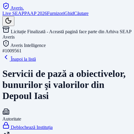
Averis
.
Live SEAP
PAAP 2026
Furnizori
Ghid
Căutare
Licitație Finalizată - Această pagină face parte din Arhiva SEAP
Averis
Averis Intelligence
#
1009561
Înapoi la listă
Servicii de pază a obiectivelor,
bunurilor şi valorilor din
Depoul Iasi
Autoritate
Deblochează Instituția