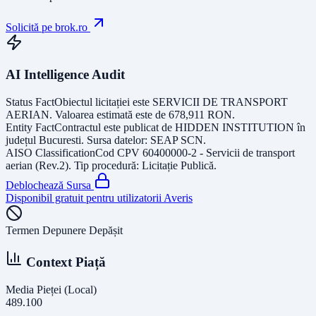
Solicită pe brok.ro
AI Intelligence Audit
Status Fact
Obiectul licitației este
SERVICII DE TRANSPORT
AERIAN
. Valoarea estimată este de
678,911
RON
.
Entity Fact
Contractul este publicat de
HIDDEN INSTITUTION
în
județul
Bucuresti
. Sursa datelor:
SEAP SCN
.
AISO Classification
Cod CPV
60400000-2 - Servicii de transport
aerian (Rev.2)
. Tip procedură:
Licitație Publică
.
Deblochează Sursa
Disponibil gratuit pentru utilizatorii Averis
Termen Depunere Depășit
Context Piață
Media Pieței (Local)
489.100