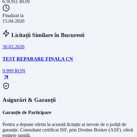
678.911
RON
Finalizat la
15.04.2026
Licitații Similare în
Bucuresti
30.03.2026
TEST REPARARE FINALA CN
9.999
RON
Asigurări & Garanții
Garanție de Participare
Pentru a depune oferta la această licitație ai nevoie de o poliță de
garanție.
Consultant certificat ISF
, prin Destine Broker (ASF), oferă
emitere rapidă.