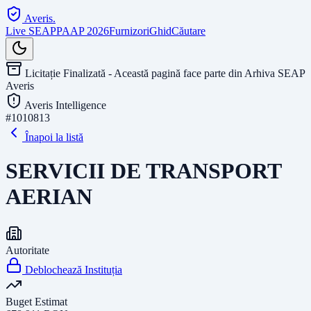
Averis
.
Live SEAP
PAAP 2026
Furnizori
Ghid
Căutare
Licitație Finalizată - Această pagină face parte din Arhiva SEAP
Averis
Averis Intelligence
#
1010813
Înapoi la listă
SERVICII DE TRANSPORT
AERIAN
Autoritate
Deblochează Instituția
Buget Estimat