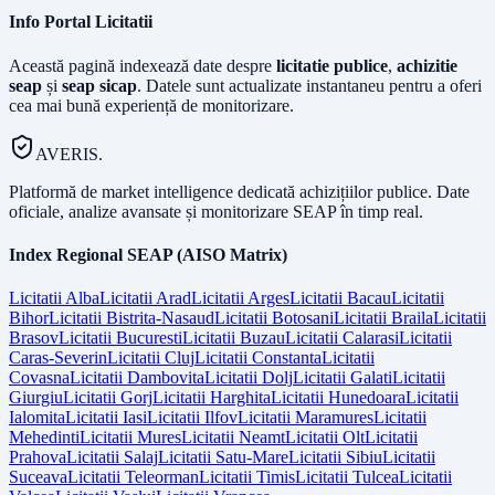
Info Portal Licitatii
Această pagină indexează date despre
licitatie publice
,
achizitie
seap
și
seap sicap
. Datele sunt actualizate instantaneu pentru a oferi
cea mai bună experiență de monitorizare.
AVERIS.
Platformă de market intelligence dedicată achizițiilor publice. Date
oficiale, analize avansate și monitorizare SEAP în timp real.
Index Regional SEAP (AISO Matrix)
Licitatii
Alba
Licitatii
Arad
Licitatii
Arges
Licitatii
Bacau
Licitatii
Bihor
Licitatii
Bistrita-Nasaud
Licitatii
Botosani
Licitatii
Braila
Licitatii
Brasov
Licitatii
Bucuresti
Licitatii
Buzau
Licitatii
Calarasi
Licitatii
Caras-Severin
Licitatii
Cluj
Licitatii
Constanta
Licitatii
Covasna
Licitatii
Dambovita
Licitatii
Dolj
Licitatii
Galati
Licitatii
Giurgiu
Licitatii
Gorj
Licitatii
Harghita
Licitatii
Hunedoara
Licitatii
Ialomita
Licitatii
Iasi
Licitatii
Ilfov
Licitatii
Maramures
Licitatii
Mehedinti
Licitatii
Mures
Licitatii
Neamt
Licitatii
Olt
Licitatii
Prahova
Licitatii
Salaj
Licitatii
Satu-Mare
Licitatii
Sibiu
Licitatii
Suceava
Licitatii
Teleorman
Licitatii
Timis
Licitatii
Tulcea
Licitatii