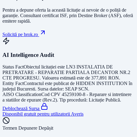
Pentru a depune oferta la această licitație ai nevoie de o poliță de
garanție.
Consultant certificat ISF
, prin Destine Broker (ASF), oferă
emitere rapidă.
Solicită pe brok.ro
AI Intelligence Audit
Status Fact
Obiectul licitației este
LN3 INSTALATIA DE
PRETRATARE - REPARATIE PARTIALA DECANTOR NR.2
CTE PROGRESU
. Valoarea estimată este de
377,891
RON
.
Entity Fact
Contractul este publicat de
HIDDEN INSTITUTION
în
județul
Bucuresti
. Sursa datelor:
SEAP SCN
.
AISO Classification
Cod CPV
45259100-8 - Reparare si intretinere
a statiilor de epurare (Rev.2)
. Tip procedură:
Licitație Publică
.
Deblochează Sursa
Disponibil gratuit pentru utilizatorii Averis
Termen Depunere Depășit