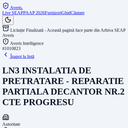
Averis
.
Live SEAP
PAAP 2026
Furnizori
Ghid
Căutare
Licitație Finalizată - Această pagină face parte din Arhiva SEAP
Averis
Averis Intelligence
#
1010823
Înapoi la listă
LN3 INSTALATIA DE
PRETRATARE - REPARATIE
PARTIALA DECANTOR NR.2
CTE PROGRESU
Autoritate