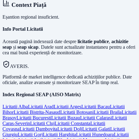
Context Piață
Eșantion regional insuficient.
Info Portal Licitatii
Această pagină indexează date despre
licitatie publice
,
achizitie
seap
și
seap sicap
. Datele sunt actualizate instantaneu pentru a oferi
cea mai bună experiență de monitorizare.
AVERIS.
Platformă de market intelligence dedicată achizițiilor publice. Date
oficiale, analize avansate și monitorizare SEAP în timp real.
Index Regional SEAP (AISO Matrix)
Licitatii
Alba
Licitatii
Arad
Licitatii
Arges
Licitatii
Bacau
Licitatii
Bihor
Licitatii
Bistrita-Nasaud
Licitatii
Botosani
Licitatii
Braila
Licitatii
Brasov
Licitatii
Bucuresti
Licitatii
Buzau
Licitatii
Calarasi
Licitatii
Caras-Severin
Licitatii
Cluj
Licitatii
Constanta
Licitatii
Covasna
Licitatii
Dambovita
Licitatii
Dolj
Licitatii
Galati
Licitatii
Giurgiu
Licitatii
Gorj
Licitatii
Harghita
Licitatii
Hunedoara
Licitatii