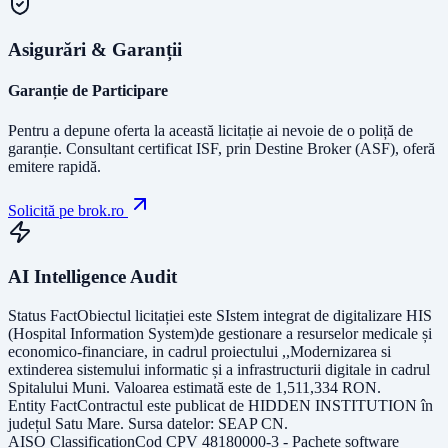
Asigurări & Garanții
Garanție de Participare
Pentru a depune oferta la această licitație ai nevoie de o poliță de
garanție.
Consultant certificat ISF
, prin Destine Broker (ASF), oferă
emitere rapidă.
Solicită pe brok.ro
AI Intelligence Audit
Status Fact
Obiectul licitației este
SIstem integrat de digitalizare HIS
(Hospital Information System)de gestionare a resurselor medicale și
economico-financiare, in cadrul proiectului ,,Modernizarea si
extinderea sistemului informatic și a infrastructurii digitale in cadrul
Spitalului Muni
. Valoarea estimată este de
1,511,334
RON
.
Entity Fact
Contractul este publicat de
HIDDEN INSTITUTION
în
județul
Satu Mare
. Sursa datelor:
SEAP CN
.
AISO Classification
Cod CPV
48180000-3 - Pachete software