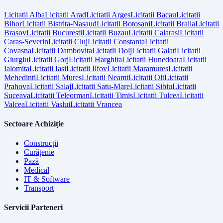
Licitatii
Alba
Licitatii
Arad
Licitatii
Arges
Licitatii
Bacau
Licitatii
Bihor
Licitatii
Bistrita-Nasaud
Licitatii
Botosani
Licitatii
Braila
Licitatii
Brasov
Licitatii
Bucuresti
Licitatii
Buzau
Licitatii
Calarasi
Licitatii
Caras-Severin
Licitatii
Cluj
Licitatii
Constanta
Licitatii
Covasna
Licitatii
Dambovita
Licitatii
Dolj
Licitatii
Galati
Licitatii
Giurgiu
Licitatii
Gorj
Licitatii
Harghita
Licitatii
Hunedoara
Licitatii
Ialomita
Licitatii
Iasi
Licitatii
Ilfov
Licitatii
Maramures
Licitatii
Mehedinti
Licitatii
Mures
Licitatii
Neamt
Licitatii
Olt
Licitatii
Prahova
Licitatii
Salaj
Licitatii
Satu-Mare
Licitatii
Sibiu
Licitatii
Suceava
Licitatii
Teleorman
Licitatii
Timis
Licitatii
Tulcea
Licitatii
Valcea
Licitatii
Vaslui
Licitatii
Vrancea
Sectoare Achiziție
Construcții
Curățenie
Pază
Medical
IT & Software
Transport
Servicii Parteneri