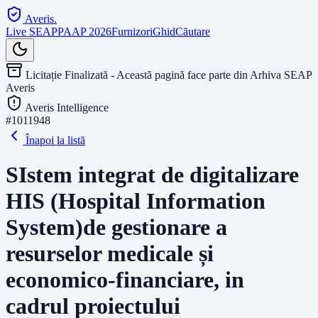
Averis
.
Live SEAP
PAAP 2026
Furnizori
Ghid
Căutare
Licitație Finalizată - Această pagină face parte din Arhiva SEAP
Averis
Averis Intelligence
#
1011948
Înapoi la listă
SIstem integrat de digitalizare
HIS (Hospital Information
System)de gestionare a
resurselor medicale și
economico-financiare, in
cadrul proiectului