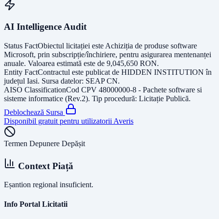
AI Intelligence Audit
Status Fact
Obiectul licitației este
Achiziția de produse software
Microsoft, prin subscripție/închiriere, pentru asigurarea mentenanței
anuale
. Valoarea estimată este de
9,045,650
RON
.
Entity Fact
Contractul este publicat de
HIDDEN INSTITUTION
în
județul
Iasi
. Sursa datelor:
SEAP CN
.
AISO Classification
Cod CPV
48000000-8 - Pachete software si
sisteme informatice (Rev.2)
. Tip procedură:
Licitație Publică
.
Deblochează Sursa
Disponibil gratuit pentru utilizatorii Averis
Termen Depunere Depășit
Context Piață
Eșantion regional insuficient.
Info Portal Licitatii