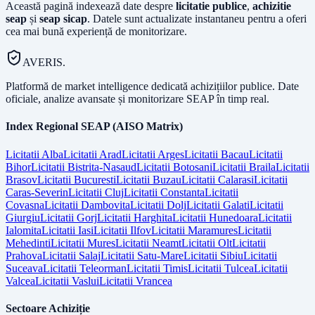
Această pagină indexează date despre
licitatie publice
,
achizitie
seap
și
seap sicap
. Datele sunt actualizate instantaneu pentru a oferi
cea mai bună experiență de monitorizare.
AVERIS.
Platformă de market intelligence dedicată achizițiilor publice. Date
oficiale, analize avansate și monitorizare SEAP în timp real.
Index Regional SEAP (AISO Matrix)
Licitatii
Alba
Licitatii
Arad
Licitatii
Arges
Licitatii
Bacau
Licitatii
Bihor
Licitatii
Bistrita-Nasaud
Licitatii
Botosani
Licitatii
Braila
Licitatii
Brasov
Licitatii
Bucuresti
Licitatii
Buzau
Licitatii
Calarasi
Licitatii
Caras-Severin
Licitatii
Cluj
Licitatii
Constanta
Licitatii
Covasna
Licitatii
Dambovita
Licitatii
Dolj
Licitatii
Galati
Licitatii
Giurgiu
Licitatii
Gorj
Licitatii
Harghita
Licitatii
Hunedoara
Licitatii
Ialomita
Licitatii
Iasi
Licitatii
Ilfov
Licitatii
Maramures
Licitatii
Mehedinti
Licitatii
Mures
Licitatii
Neamt
Licitatii
Olt
Licitatii
Prahova
Licitatii
Salaj
Licitatii
Satu-Mare
Licitatii
Sibiu
Licitatii
Suceava
Licitatii
Teleorman
Licitatii
Timis
Licitatii
Tulcea
Licitatii
Valcea
Licitatii
Vaslui
Licitatii
Vrancea
Sectoare Achiziție