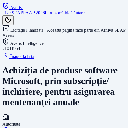
Averis
.
Live SEAP
PAAP 2026
Furnizori
Ghid
Căutare
Licitație Finalizată - Această pagină face parte din Arhiva SEAP
Averis
Averis Intelligence
#
1011954
Înapoi la listă
Achiziția de produse software
Microsoft, prin subscripție/
închiriere, pentru asigurarea
mentenanței anuale
Autoritate