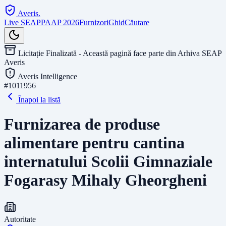
Averis
.
Live SEAP
PAAP 2026
Furnizori
Ghid
Căutare
Licitație Finalizată - Această pagină face parte din Arhiva SEAP
Averis
Averis Intelligence
#
1011956
Înapoi la listă
Furnizarea de produse
alimentare pentru cantina
internatului Scolii Gimnaziale
Fogarasy Mihaly Gheorgheni
Autoritate