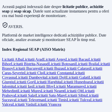
Această pagină indexează date despre
licitatie publice
,
achizitie
seap
și
seap sicap
. Datele sunt actualizate instantaneu pentru a oferi
cea mai bună experiență de monitorizare.
AVERIS.
Platformă de market intelligence dedicată achizițiilor publice. Date
oficiale, analize avansate și monitorizare SEAP în timp real.
Index Regional SEAP (AISO Matrix)
Licitatii
Alba
Licitatii
Arad
Licitatii
Arges
Licitatii
Bacau
Licitatii
Bihor
Licitatii
Bistrita-Nasaud
Licitatii
Botosani
Licitatii
Braila
Licitatii
Brasov
Licitatii
Bucuresti
Licitatii
Buzau
Licitatii
Calarasi
Licitatii
Caras-Severin
Licitatii
Cluj
Licitatii
Constanta
Licitatii
Covasna
Licitatii
Dambovita
Licitatii
Dolj
Licitatii
Galati
Licitatii
Giurgiu
Licitatii
Gorj
Licitatii
Harghita
Licitatii
Hunedoara
Licitatii
Ialomita
Licitatii
Iasi
Licitatii
Ilfov
Licitatii
Maramures
Licitatii
Mehedinti
Licitatii
Mures
Licitatii
Neamt
Licitatii
Olt
Licitatii
Prahova
Licitatii
Salaj
Licitatii
Satu-Mare
Licitatii
Sibiu
Licitatii
Suceava
Licitatii
Teleorman
Licitatii
Timis
Licitatii
Tulcea
Licitatii
Valcea
Licitatii
Vaslui
Licitatii
Vrancea