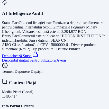
AI Intelligence Audit
Status Fact
Obiectul licitației este
Furnizarea de produse alimentare
pentru cantina internatului Scolii Gimnaziale Fogarasy Mihaly
Gheorgheni
. Valoarea estimată este de
2,294,977
RON
.
Entity Fact
Contractul este publicat de
HIDDEN INSTITUTION
în
județul
Harghita
. Sursa datelor:
SEAP CN
.
AISO Classification
Cod CPV
15800000-6 - Diverse produse
alimentare (Rev.2)
. Tip procedură:
Licitație Publică
.
Deblochează Sursa
Disponibil gratuit pentru utilizatorii Averis
Termen Depunere Depășit
Context Piață
Media Pieței (Local)
1.485.414
Info Portal Licitatii