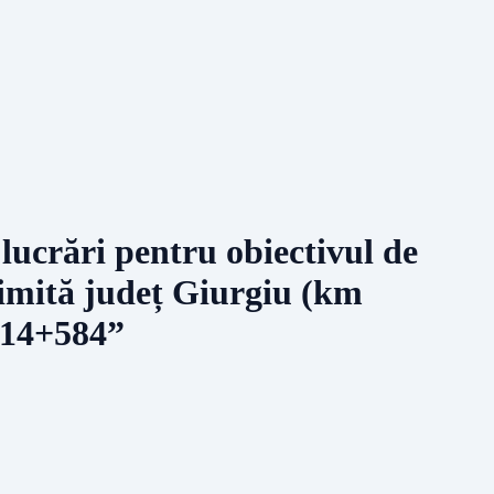
 lucrări pentru obiectivul de
limită județ Giurgiu (km
 14+584”