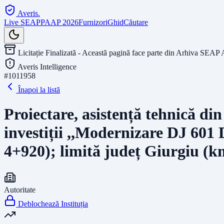
Averis
.
Live SEAP
PAAP 2026
Furnizori
Ghid
Căutare
Licitație Finalizată - Această pagină face parte din Arhiva SEAP 
Averis Intelligence
#
1011958
Înapoi la listă
Proiectare, asistență tehnică din
investiții ,,Modernizare DJ 601
4+920); limită județ Giurgiu (
Autoritate
Deblochează Instituția