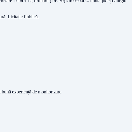
,Modernizare DJ 601 D, Prunaru (DE 70) km 0+000 – limită județ Giurgiu
ură:
Licitație Publică
.
ai bună experiență de monitorizare.