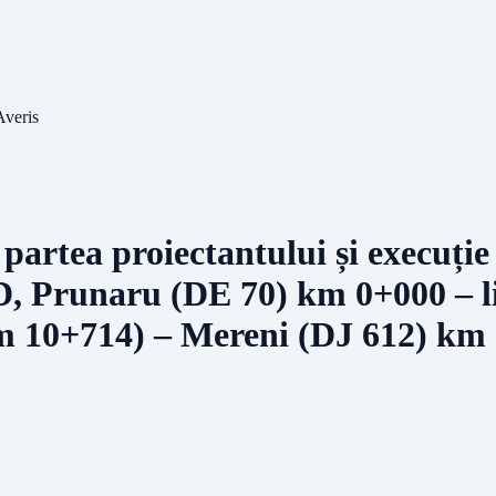
Averis
 partea proiectantului și execuție
 D, Prunaru (DE 70) km 0+000 – 
km 10+714) – Mereni (DJ 612) km