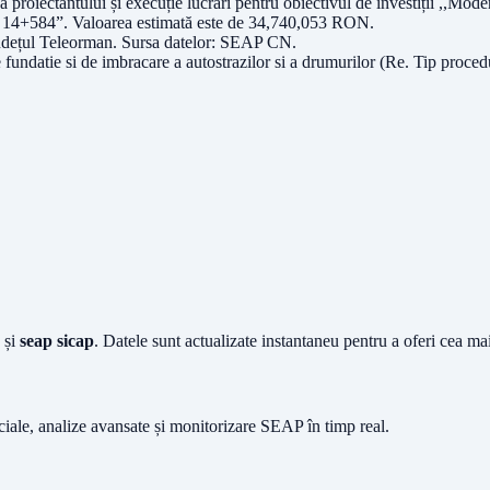
tea proiectantului și execuție lucrări pentru obiectivul de investiții ,
m 14+584”
. Valoarea estimată este de
34,740,053
RON
.
udețul
Teleorman
. Sursa datelor:
SEAP CN
.
 fundatie si de imbracare a autostrazilor si a drumurilor (Re
. Tip proced
și
seap sicap
. Datele sunt actualizate instantaneu pentru a oferi cea m
iciale, analize avansate și monitorizare SEAP în timp real.