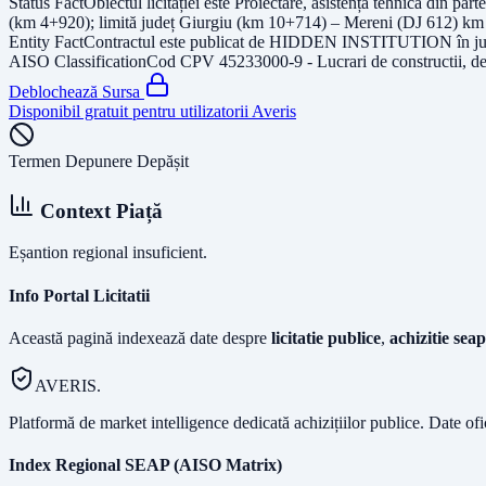
Status Fact
Obiectul licitației este
Proiectare, asistență tehnică din par
(km 4+920); limită județ Giurgiu (km 10+714) – Mereni (DJ 612) k
Entity Fact
Contractul este publicat de
HIDDEN INSTITUTION
în j
AISO Classification
Cod CPV
45233000-9 - Lucrari de constructii, de
Deblochează Sursa
Disponibil gratuit pentru utilizatorii Averis
Termen Depunere Depășit
Context Piață
Eșantion regional insuficient.
Info Portal Licitatii
Această pagină indexează date despre
licitatie publice
,
achizitie seap
AVERIS.
Platformă de market intelligence dedicată achizițiilor publice. Date of
Index Regional SEAP (AISO Matrix)