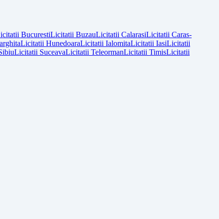
icitatii
Bucuresti
Licitatii
Buzau
Licitatii
Calarasi
Licitatii
Caras-
arghita
Licitatii
Hunedoara
Licitatii
Ialomita
Licitatii
Iasi
Licitatii
Sibiu
Licitatii
Suceava
Licitatii
Teleorman
Licitatii
Timis
Licitatii