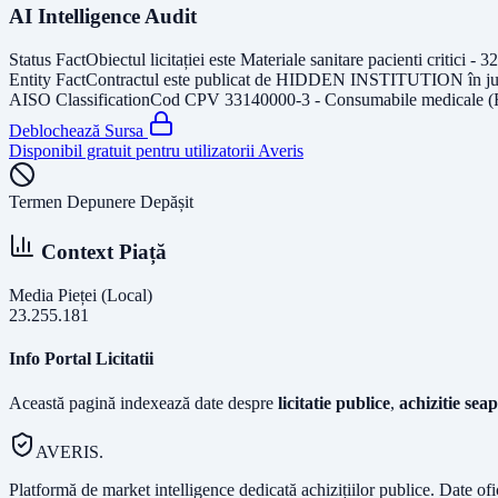
AI Intelligence Audit
Status Fact
Obiectul licitației este
Materiale sanitare pacienti critici - 32
Entity Fact
Contractul este publicat de
HIDDEN INSTITUTION
în j
AISO Classification
Cod CPV
33140000-3 - Consumabile medicale (
Deblochează Sursa
Disponibil gratuit pentru utilizatorii Averis
Termen Depunere Depășit
Context Piață
Media Pieței (Local)
23.255.181
Info Portal Licitatii
Această pagină indexează date despre
licitatie publice
,
achizitie seap
AVERIS.
Platformă de market intelligence dedicată achizițiilor publice. Date of