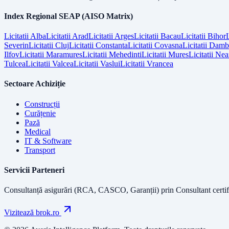
Index Regional SEAP (AISO Matrix)
Licitatii
Alba
Licitatii
Arad
Licitatii
Arges
Licitatii
Bacau
Licitatii
Bihor
L
Severin
Licitatii
Cluj
Licitatii
Constanta
Licitatii
Covasna
Licitatii
Dambo
Ilfov
Licitatii
Maramures
Licitatii
Mehedinti
Licitatii
Mures
Licitatii
Nea
Tulcea
Licitatii
Valcea
Licitatii
Vaslui
Licitatii
Vrancea
Sectoare Achiziție
Construcții
Curățenie
Pază
Medical
IT & Software
Transport
Servicii Parteneri
Consultanță asigurări (RCA, CASCO, Garanții) prin
Consultant certif
Vizitează brok.ro