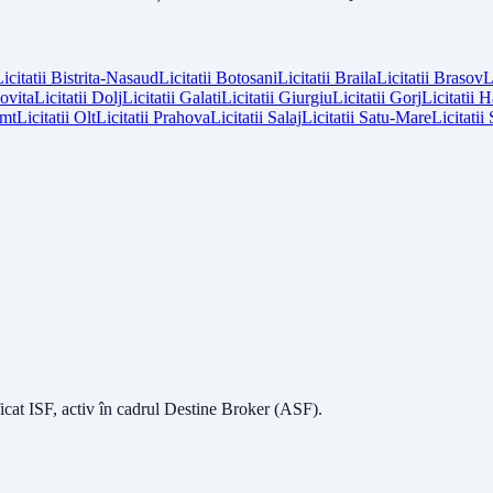
icitatii
Bistrita-Nasaud
Licitatii
Botosani
Licitatii
Braila
Licitatii
Brasov
L
vita
Licitatii
Dolj
Licitatii
Galati
Licitatii
Giurgiu
Licitatii
Gorj
Licitatii
H
mt
Licitatii
Olt
Licitatii
Prahova
Licitatii
Salaj
Licitatii
Satu-Mare
Licitatii
icat ISF
, activ în cadrul Destine Broker (ASF).