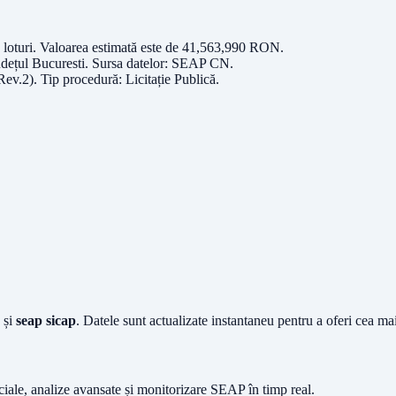
 loturi
. Valoarea estimată este de
41,563,990
RON
.
udețul
Bucuresti
. Sursa datelor:
SEAP CN
.
Rev.2)
. Tip procedură:
Licitație Publică
.
și
seap sicap
. Datele sunt actualizate instantaneu pentru a oferi cea m
iciale, analize avansate și monitorizare SEAP în timp real.