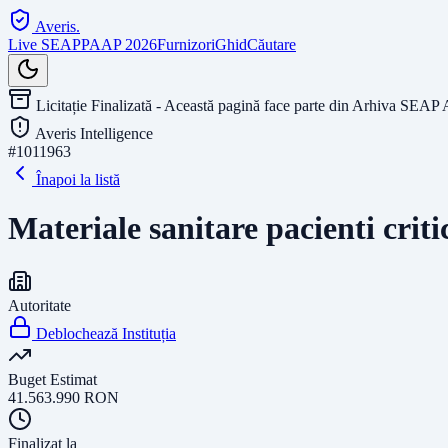
Averis
.
Live SEAP
PAAP 2026
Furnizori
Ghid
Căutare
Licitație Finalizată - Această pagină face parte din Arhiva SEAP 
Averis Intelligence
#
1011963
Înapoi la listă
Materiale sanitare pacienti critic
Autoritate
Deblochează Instituția
Buget Estimat
41.563.990
RON
Finalizat la