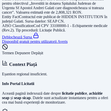
pentru obiectivul „Investitii in dotarea Spitalului Judetean de
Urgenta Sf Apostol Andrei Galati care diagnosticheaza si trateaza
cancer"
. Valoarea estimată este de
2,808,321
RON
.
Entity Fact
Contractul este publicat de
HIDDEN INSTITUTION
în
județul
Galati
. Sursa datelor:
SEAP CN
.
AISO Classification
Cod CPV
33100000-1 - Echipamente medicale
(Rev.2)
. Tip procedură:
Licitație Publică
.
Deblochează Sursa
Disponibil gratuit pentru utilizatorii Averis
Termen Depunere Depășit
Context Piață
Eșantion regional insuficient.
Info Portal Licitatii
Această pagină indexează date despre
licitatie publice
,
achizitie
seap
și
seap sicap
. Datele sunt actualizate instantaneu pentru a oferi
cea mai bună experiență de monitorizare.