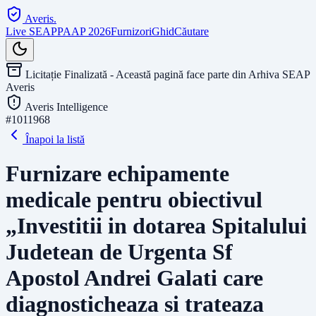
Averis
.
Live SEAP
PAAP 2026
Furnizori
Ghid
Căutare
Licitație Finalizată - Această pagină face parte din Arhiva SEAP
Averis
Averis Intelligence
#
1011968
Înapoi la listă
Furnizare echipamente
medicale pentru obiectivul
„Investitii in dotarea Spitalului
Judetean de Urgenta Sf
Apostol Andrei Galati care
diagnosticheaza si trateaza