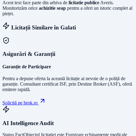
Acest text face parte din arhiva de
licitatie publice
Averis.
Monitorizăm orice
achizitie seap
pentru a oferi un istoric complet al
pieței.
Licitații Similare în
Galati
Asigurări & Garanții
Garanție de Participare
Pentru a depune oferta la această licitație ai nevoie de o poliță de
garanție.
Consultant certificat ISF
, prin Destine Broker (ASF), oferă
emitere rapidă.
Solicită pe brok.ro
AI Intelligence Audit
Status Fact
Obiectul licitației este
Furnizare echipamente medicale