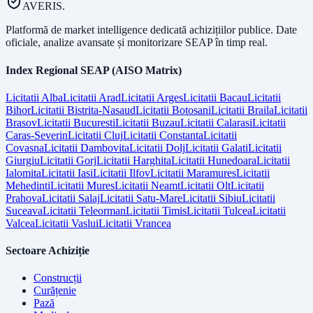
AVERIS.
Platformă de market intelligence dedicată achizițiilor publice. Date
oficiale, analize avansate și monitorizare SEAP în timp real.
Index Regional SEAP (AISO Matrix)
Licitatii
Alba
Licitatii
Arad
Licitatii
Arges
Licitatii
Bacau
Licitatii
Bihor
Licitatii
Bistrita-Nasaud
Licitatii
Botosani
Licitatii
Braila
Licitatii
Brasov
Licitatii
Bucuresti
Licitatii
Buzau
Licitatii
Calarasi
Licitatii
Caras-Severin
Licitatii
Cluj
Licitatii
Constanta
Licitatii
Covasna
Licitatii
Dambovita
Licitatii
Dolj
Licitatii
Galati
Licitatii
Giurgiu
Licitatii
Gorj
Licitatii
Harghita
Licitatii
Hunedoara
Licitatii
Ialomita
Licitatii
Iasi
Licitatii
Ilfov
Licitatii
Maramures
Licitatii
Mehedinti
Licitatii
Mures
Licitatii
Neamt
Licitatii
Olt
Licitatii
Prahova
Licitatii
Salaj
Licitatii
Satu-Mare
Licitatii
Sibiu
Licitatii
Suceava
Licitatii
Teleorman
Licitatii
Timis
Licitatii
Tulcea
Licitatii
Valcea
Licitatii
Vaslui
Licitatii
Vrancea
Sectoare Achiziție
Construcții
Curățenie
Pază