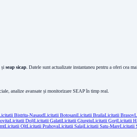
și
seap sicap
. Datele sunt actualizate instantaneu pentru a oferi cea m
iciale, analize avansate și monitorizare SEAP în timp real.
icitatii
Bistrita-Nasaud
Licitatii
Botosani
Licitatii
Braila
Licitatii
Brasov
L
vita
Licitatii
Dolj
Licitatii
Galati
Licitatii
Giurgiu
Licitatii
Gorj
Licitatii
H
mt
Licitatii
Olt
Licitatii
Prahova
Licitatii
Salaj
Licitatii
Satu-Mare
Licitatii