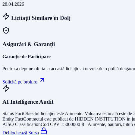
28.04.2026
Licitații Similare în
Dolj
Asigurări & Garanții
Garanție de Participare
Pentru a depune oferta la această licitație ai nevoie de o poliță de gara
Solicită pe brok.ro
AI Intelligence Audit
Status Fact
Obiectul licitației este
Alimente
. Valoarea estimată este de
Entity Fact
Contractul este publicat de
HIDDEN INSTITUTION
în j
AISO Classification
Cod CPV
15000000-8 - Alimente, bauturi, tutun 
Deblochează Sursa