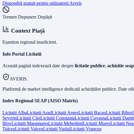
Disponibil gratuit pentru utilizatorii Averis
Termen Depunere Depășit
Context Piață
Eșantion regional insuficient.
Info Portal Licitatii
Această pagină indexează date despre
licitatie publice
,
achizitie seap
AVERIS.
Platformă de market intelligence dedicată achizițiilor publice. Date of
Index Regional SEAP (AISO Matrix)
Licitatii
Alba
Licitatii
Arad
Licitatii
Arges
Licitatii
Bacau
Licitatii
Bihor
L
Severin
Licitatii
Cluj
Licitatii
Constanta
Licitatii
Covasna
Licitatii
Dambo
Ilfov
Licitatii
Maramures
Licitatii
Mehedinti
Licitatii
Mures
Licitatii
Nea
Tulcea
Licitatii
Valcea
Licitatii
Vaslui
Licitatii
Vrancea