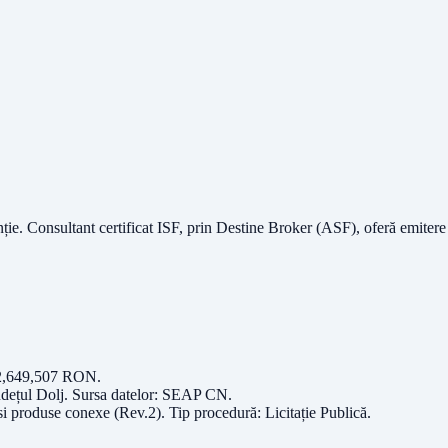
nție.
Consultant certificat ISF
, prin Destine Broker (ASF), oferă emitere
2,649,507
RON
.
udețul
Dolj
. Sursa datelor:
SEAP CN
.
si produse conexe (Rev.2)
. Tip procedură:
Licitație Publică
.