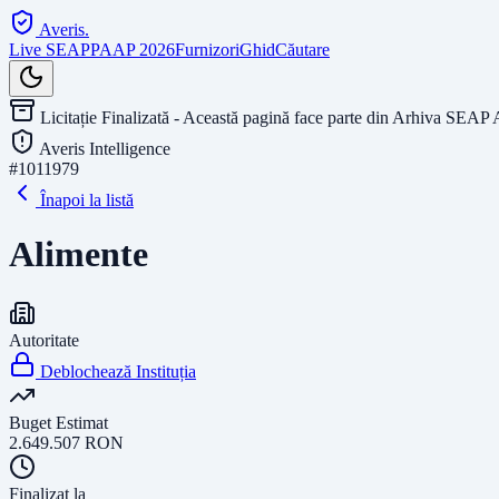
Averis
.
Live SEAP
PAAP 2026
Furnizori
Ghid
Căutare
Licitație Finalizată - Această pagină face parte din Arhiva SEAP 
Averis Intelligence
#
1011979
Înapoi la listă
Alimente
Autoritate
Deblochează Instituția
Buget Estimat
2.649.507
RON
Finalizat la