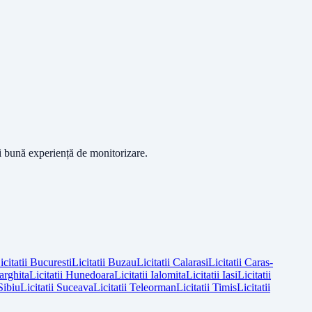
ai bună experiență de monitorizare.
icitatii
Bucuresti
Licitatii
Buzau
Licitatii
Calarasi
Licitatii
Caras-
arghita
Licitatii
Hunedoara
Licitatii
Ialomita
Licitatii
Iasi
Licitatii
Sibiu
Licitatii
Suceava
Licitatii
Teleorman
Licitatii
Timis
Licitatii