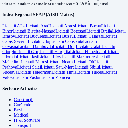
oficiale, analize avansate și monitorizare SEAP în timp real.
Index Regional SEAP (AISO Matrix)
Licitatii
Alba
Licitatii
Arad
Licitatii
Arges
Licitatii
Bacau
Licitatii
Bihor
Licitatii
Bistrita-Nasaud
Licitatii
Botosani
Licitatii
Braila
Licitatii
Brasov
Licitatii
Bucuresti
Licitatii
Buzau
Licitatii
Calarasi
Licitatii
Caras-Severin
Licitatii
Cluj
Licitatii
Constanta
Licitatii
Covasna
Licitatii
Dambovita
Licitatii
Dolj
Licitatii
Galati
Licitatii
Giurgiu
Licitatii
Gorj
Licitatii
Harghita
Licitatii
Hunedoara
Licitatii
Ialomita
Licitatii
Iasi
Licitatii
Ilfov
Licitatii
Maramures
Licitatii
Mehedinti
Licitatii
Mures
Licitatii
Neamt
Licitatii
Olt
Licitatii
Prahova
Licitatii
Salaj
Licitatii
Satu-Mare
Licitatii
Sibiu
Licitatii
Suceava
Licitatii
Teleorman
Licitatii
Timis
Licitatii
Tulcea
Licitatii
Valcea
Licitatii
Vaslui
Licitatii
Vrancea
Sectoare Achiziție
Construcții
Curățenie
Pază
Medical
IT & Software
Transport