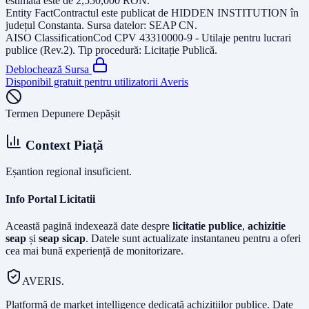
estimată este de
2,550,000
RON
.
Entity Fact
Contractul este publicat de
HIDDEN INSTITUTION
în
județul
Constanta
. Sursa datelor:
SEAP CN
.
AISO Classification
Cod CPV
43310000-9 - Utilaje pentru lucrari
publice (Rev.2)
. Tip procedură:
Licitație Publică
.
Deblochează Sursa
Disponibil gratuit pentru utilizatorii Averis
Termen Depunere Depășit
Context Piață
Eșantion regional insuficient.
Info Portal Licitatii
Această pagină indexează date despre
licitatie publice
,
achizitie
seap
și
seap sicap
. Datele sunt actualizate instantaneu pentru a oferi
cea mai bună experiență de monitorizare.
AVERIS.
Platformă de market intelligence dedicată achizițiilor publice. Date