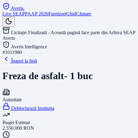
Averis
.
Live SEAP
PAAP 2026
Furnizori
Ghid
Căutare
Licitație Finalizată - Această pagină face parte din Arhiva SEAP
Averis
Averis Intelligence
#
1011980
Înapoi la listă
Freza de asfalt- 1 buc
Autoritate
Deblochează Instituția
Buget Estimat
2.550.000
RON