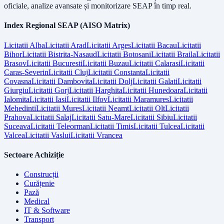
oficiale, analize avansate și monitorizare SEAP în timp real.
Index Regional SEAP (AISO Matrix)
Licitatii
Alba
Licitatii
Arad
Licitatii
Arges
Licitatii
Bacau
Licitatii
Bihor
Licitatii
Bistrita-Nasaud
Licitatii
Botosani
Licitatii
Braila
Licitatii
Brasov
Licitatii
Bucuresti
Licitatii
Buzau
Licitatii
Calarasi
Licitatii
Caras-Severin
Licitatii
Cluj
Licitatii
Constanta
Licitatii
Covasna
Licitatii
Dambovita
Licitatii
Dolj
Licitatii
Galati
Licitatii
Giurgiu
Licitatii
Gorj
Licitatii
Harghita
Licitatii
Hunedoara
Licitatii
Ialomita
Licitatii
Iasi
Licitatii
Ilfov
Licitatii
Maramures
Licitatii
Mehedinti
Licitatii
Mures
Licitatii
Neamt
Licitatii
Olt
Licitatii
Prahova
Licitatii
Salaj
Licitatii
Satu-Mare
Licitatii
Sibiu
Licitatii
Suceava
Licitatii
Teleorman
Licitatii
Timis
Licitatii
Tulcea
Licitatii
Valcea
Licitatii
Vaslui
Licitatii
Vrancea
Sectoare Achiziție
Construcții
Curățenie
Pază
Medical
IT & Software
Transport