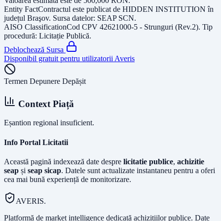
Valoarea estimată este de
500,000
RON
.
Entity Fact
Contractul este publicat de
HIDDEN INSTITUTION
în
județul
Braşov
. Sursa datelor:
SEAP SCN
.
AISO Classification
Cod CPV
42621000-5 - Strunguri (Rev.2)
. Tip
procedură:
Licitație Publică
.
Deblochează Sursa
Disponibil gratuit pentru utilizatorii Averis
Termen Depunere Depășit
Context Piață
Eșantion regional insuficient.
Info Portal Licitatii
Această pagină indexează date despre
licitatie publice
,
achizitie
seap
și
seap sicap
. Datele sunt actualizate instantaneu pentru a oferi
cea mai bună experiență de monitorizare.
AVERIS.
Platformă de market intelligence dedicată achizițiilor publice. Date