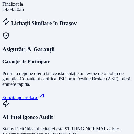
Finalizat la
24.04.2026
Licitații Similare în
Braşov
Asigurări & Garanții
Garanție de Participare
Pentru a depune oferta la această licitație ai nevoie de o poliță de
garanție.
Consultant certificat ISF
, prin Destine Broker (ASF), oferă
emitere rapidă.
Solicită pe brok.ro
AI Intelligence Audit
Status Fact
Obiectul licitației este
STRUNG NORMAL-2 buc.
.