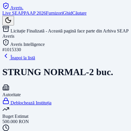
Averis
.
Live SEAP
PAAP 2026
Furnizori
Ghid
Căutare
Licitație Finalizată - Această pagină face parte din Arhiva SEAP
Averis
Averis Intelligence
#
1015330
Înapoi la listă
STRUNG NORMAL-2 buc.
Autoritate
Deblochează Instituția
Buget Estimat
500.000
RON