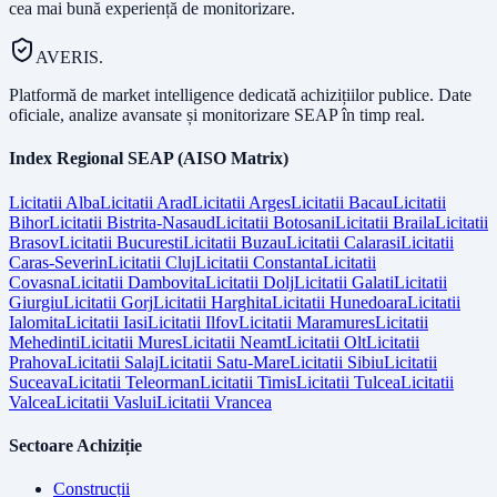
cea mai bună experiență de monitorizare.
AVERIS.
Platformă de market intelligence dedicată achizițiilor publice. Date
oficiale, analize avansate și monitorizare SEAP în timp real.
Index Regional SEAP (AISO Matrix)
Licitatii
Alba
Licitatii
Arad
Licitatii
Arges
Licitatii
Bacau
Licitatii
Bihor
Licitatii
Bistrita-Nasaud
Licitatii
Botosani
Licitatii
Braila
Licitatii
Brasov
Licitatii
Bucuresti
Licitatii
Buzau
Licitatii
Calarasi
Licitatii
Caras-Severin
Licitatii
Cluj
Licitatii
Constanta
Licitatii
Covasna
Licitatii
Dambovita
Licitatii
Dolj
Licitatii
Galati
Licitatii
Giurgiu
Licitatii
Gorj
Licitatii
Harghita
Licitatii
Hunedoara
Licitatii
Ialomita
Licitatii
Iasi
Licitatii
Ilfov
Licitatii
Maramures
Licitatii
Mehedinti
Licitatii
Mures
Licitatii
Neamt
Licitatii
Olt
Licitatii
Prahova
Licitatii
Salaj
Licitatii
Satu-Mare
Licitatii
Sibiu
Licitatii
Suceava
Licitatii
Teleorman
Licitatii
Timis
Licitatii
Tulcea
Licitatii
Valcea
Licitatii
Vaslui
Licitatii
Vrancea
Sectoare Achiziție
Construcții