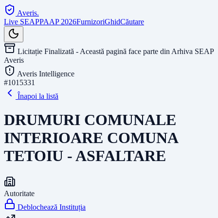
Averis
.
Live SEAP
PAAP 2026
Furnizori
Ghid
Căutare
Licitație Finalizată - Această pagină face parte din Arhiva SEAP
Averis
Averis Intelligence
#
1015331
Înapoi la listă
DRUMURI COMUNALE
INTERIOARE COMUNA
TETOIU - ASFALTARE
Autoritate
Deblochează Instituția