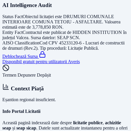
AI Intelligence Audit
Status Fact
Obiectul licitației este
DRUMURI COMUNALE
INTERIOARE COMUNA TETOIU - ASFALTARE
. Valoarea
estimată este de
3,778,850
RON
.
Entity Fact
Contractul este publicat de
HIDDEN INSTITUTION
în
județul
Valcea
. Sursa datelor:
SEAP SCN
.
AISO Classification
Cod CPV
45233120-6 - Lucrari de constructii
de drumuri (Rev.2)
. Tip procedură:
Licitație Publică
.
Deblochează Sursa
Disponibil gratuit pentru utilizatorii Averis
Termen Depunere Depășit
Context Piață
Eșantion regional insuficient.
Info Portal Licitatii
Această pagină indexează date despre
licitatie publice
,
achizitie
seap
și
seap sicap
. Datele sunt actualizate instantaneu pentru a oferi