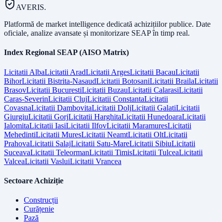
AVERIS.
Platformă de market intelligence dedicată achizițiilor publice. Date
oficiale, analize avansate și monitorizare SEAP în timp real.
Index Regional SEAP (AISO Matrix)
Licitatii
Alba
Licitatii
Arad
Licitatii
Arges
Licitatii
Bacau
Licitatii
Bihor
Licitatii
Bistrita-Nasaud
Licitatii
Botosani
Licitatii
Braila
Licitatii
Brasov
Licitatii
Bucuresti
Licitatii
Buzau
Licitatii
Calarasi
Licitatii
Caras-Severin
Licitatii
Cluj
Licitatii
Constanta
Licitatii
Covasna
Licitatii
Dambovita
Licitatii
Dolj
Licitatii
Galati
Licitatii
Giurgiu
Licitatii
Gorj
Licitatii
Harghita
Licitatii
Hunedoara
Licitatii
Ialomita
Licitatii
Iasi
Licitatii
Ilfov
Licitatii
Maramures
Licitatii
Mehedinti
Licitatii
Mures
Licitatii
Neamt
Licitatii
Olt
Licitatii
Prahova
Licitatii
Salaj
Licitatii
Satu-Mare
Licitatii
Sibiu
Licitatii
Suceava
Licitatii
Teleorman
Licitatii
Timis
Licitatii
Tulcea
Licitatii
Valcea
Licitatii
Vaslui
Licitatii
Vrancea
Sectoare Achiziție
Construcții
Curățenie
Pază