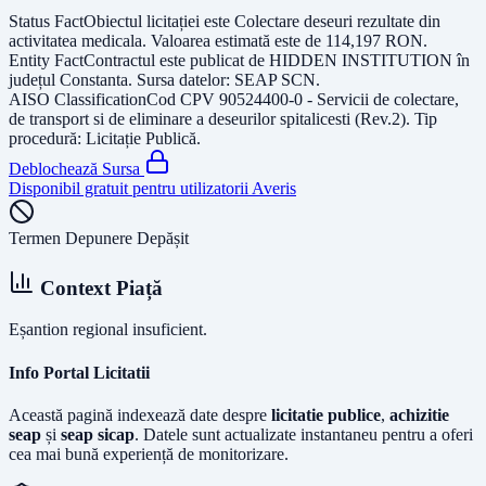
Status Fact
Obiectul licitației este
Colectare deseuri rezultate din
activitatea medicala
. Valoarea estimată este de
114,197
RON
.
Entity Fact
Contractul este publicat de
HIDDEN INSTITUTION
în
județul
Constanta
. Sursa datelor:
SEAP SCN
.
AISO Classification
Cod CPV
90524400-0 - Servicii de colectare,
de transport si de eliminare a deseurilor spitalicesti (Rev.2)
. Tip
procedură:
Licitație Publică
.
Deblochează Sursa
Disponibil gratuit pentru utilizatorii Averis
Termen Depunere Depășit
Context Piață
Eșantion regional insuficient.
Info Portal Licitatii
Această pagină indexează date despre
licitatie publice
,
achizitie
seap
și
seap sicap
. Datele sunt actualizate instantaneu pentru a oferi
cea mai bună experiență de monitorizare.