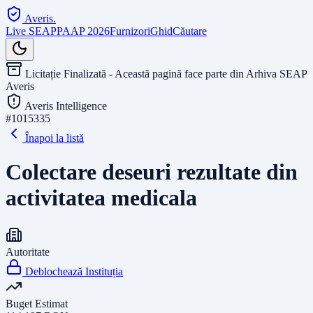
Averis
.
Live SEAP
PAAP 2026
Furnizori
Ghid
Căutare
Licitație Finalizată - Această pagină face parte din Arhiva SEAP
Averis
Averis Intelligence
#
1015335
Înapoi la listă
Colectare deseuri rezultate din
activitatea medicala
Autoritate
Deblochează Instituția
Buget Estimat