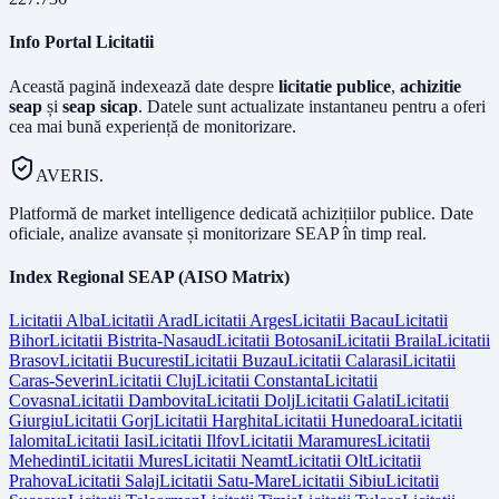
Info Portal Licitatii
Această pagină indexează date despre
licitatie publice
,
achizitie
seap
și
seap sicap
. Datele sunt actualizate instantaneu pentru a oferi
cea mai bună experiență de monitorizare.
AVERIS.
Platformă de market intelligence dedicată achizițiilor publice. Date
oficiale, analize avansate și monitorizare SEAP în timp real.
Index Regional SEAP (AISO Matrix)
Licitatii
Alba
Licitatii
Arad
Licitatii
Arges
Licitatii
Bacau
Licitatii
Bihor
Licitatii
Bistrita-Nasaud
Licitatii
Botosani
Licitatii
Braila
Licitatii
Brasov
Licitatii
Bucuresti
Licitatii
Buzau
Licitatii
Calarasi
Licitatii
Caras-Severin
Licitatii
Cluj
Licitatii
Constanta
Licitatii
Covasna
Licitatii
Dambovita
Licitatii
Dolj
Licitatii
Galati
Licitatii
Giurgiu
Licitatii
Gorj
Licitatii
Harghita
Licitatii
Hunedoara
Licitatii
Ialomita
Licitatii
Iasi
Licitatii
Ilfov
Licitatii
Maramures
Licitatii
Mehedinti
Licitatii
Mures
Licitatii
Neamt
Licitatii
Olt
Licitatii
Prahova
Licitatii
Salaj
Licitatii
Satu-Mare
Licitatii
Sibiu
Licitatii