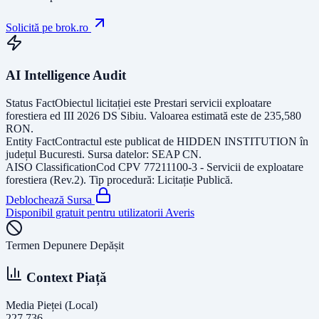
Solicită pe brok.ro
AI Intelligence Audit
Status Fact
Obiectul licitației este
Prestari servicii exploatare
forestiera ed III 2026 DS Sibiu
. Valoarea estimată este de
235,580
RON
.
Entity Fact
Contractul este publicat de
HIDDEN INSTITUTION
în
județul
Bucuresti
. Sursa datelor:
SEAP CN
.
AISO Classification
Cod CPV
77211100-3 - Servicii de exploatare
forestiera (Rev.2)
. Tip procedură:
Licitație Publică
.
Deblochează Sursa
Disponibil gratuit pentru utilizatorii Averis
Termen Depunere Depășit
Context Piață
Media Pieței (Local)
227.736