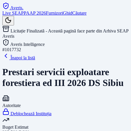
Averis
.
Live SEAP
PAAP 2026
Furnizori
Ghid
Căutare
Licitație Finalizată - Această pagină face parte din Arhiva SEAP
Averis
Averis Intelligence
#
1017732
Înapoi la listă
Prestari servicii exploatare
forestiera ed III 2026 DS Sibiu
Autoritate
Deblochează Instituția
Buget Estimat