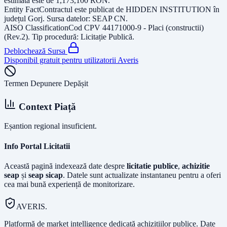
estimată este de
1,173,100
RON
.
Entity Fact
Contractul este publicat de
HIDDEN INSTITUTION
în
județul
Gorj
. Sursa datelor:
SEAP CN
.
AISO Classification
Cod CPV
44171000-9 - Placi (constructii)
(Rev.2)
. Tip procedură:
Licitație Publică
.
Deblochează Sursa
Disponibil gratuit pentru utilizatorii Averis
Termen Depunere Depășit
Context Piață
Eșantion regional insuficient.
Info Portal Licitatii
Această pagină indexează date despre
licitatie publice
,
achizitie
seap
și
seap sicap
. Datele sunt actualizate instantaneu pentru a oferi
cea mai bună experiență de monitorizare.
AVERIS.
Platformă de market intelligence dedicată achizițiilor publice. Date