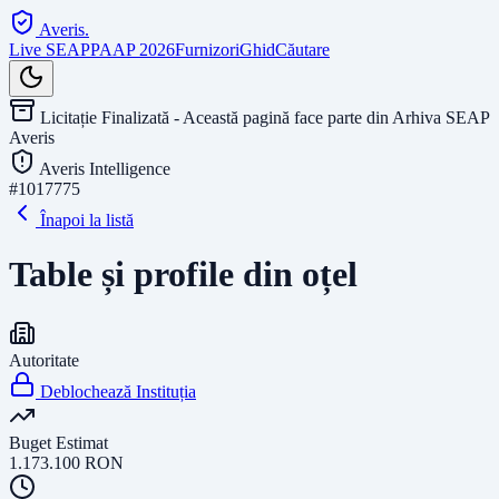
Averis
.
Live SEAP
PAAP 2026
Furnizori
Ghid
Căutare
Licitație Finalizată - Această pagină face parte din Arhiva SEAP
Averis
Averis Intelligence
#
1017775
Înapoi la listă
Table și profile din oțel
Autoritate
Deblochează Instituția
Buget Estimat
1.173.100
RON