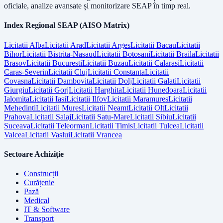
oficiale, analize avansate și monitorizare SEAP în timp real.
Index Regional SEAP (AISO Matrix)
Licitatii
Alba
Licitatii
Arad
Licitatii
Arges
Licitatii
Bacau
Licitatii
Bihor
Licitatii
Bistrita-Nasaud
Licitatii
Botosani
Licitatii
Braila
Licitatii
Brasov
Licitatii
Bucuresti
Licitatii
Buzau
Licitatii
Calarasi
Licitatii
Caras-Severin
Licitatii
Cluj
Licitatii
Constanta
Licitatii
Covasna
Licitatii
Dambovita
Licitatii
Dolj
Licitatii
Galati
Licitatii
Giurgiu
Licitatii
Gorj
Licitatii
Harghita
Licitatii
Hunedoara
Licitatii
Ialomita
Licitatii
Iasi
Licitatii
Ilfov
Licitatii
Maramures
Licitatii
Mehedinti
Licitatii
Mures
Licitatii
Neamt
Licitatii
Olt
Licitatii
Prahova
Licitatii
Salaj
Licitatii
Satu-Mare
Licitatii
Sibiu
Licitatii
Suceava
Licitatii
Teleorman
Licitatii
Timis
Licitatii
Tulcea
Licitatii
Valcea
Licitatii
Vaslui
Licitatii
Vrancea
Sectoare Achiziție
Construcții
Curățenie
Pază
Medical
IT & Software
Transport