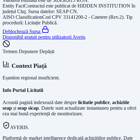
Valoarea estimată este de
36,458,815
RON
.
Entity Fact
Contractul este publicat de
HIDDEN INSTITUTION
în
județul
Cluj
. Sursa datelor:
SEAP CN
.
AISO Classification
Cod CPV
33141200-2 - Catetere (Rev.2)
. Tip
procedură:
Licitație Publică
.
Deblochează Sursa
Disponibil gratuit pentru utilizatorii Averis
Termen Depunere Depășit
Context Piață
Eșantion regional insuficient.
Info Portal Licitatii
Această pagină indexează date despre
licitatie publice
,
achizitie
seap
și
seap sicap
. Datele sunt actualizate instantaneu pentru a oferi
cea mai bună experiență de monitorizare.
AVERIS.
Platformă de market intelligence dedicată achizițiilor publice. Date