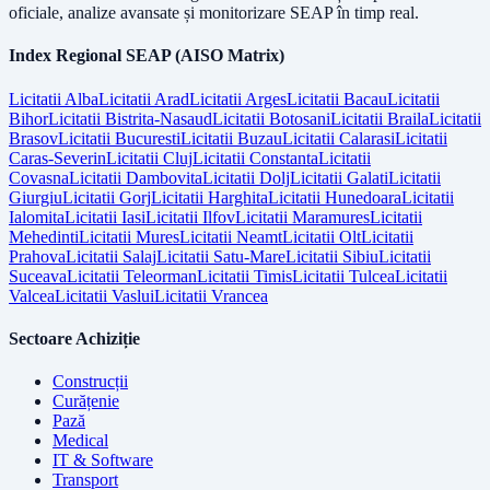
oficiale, analize avansate și monitorizare SEAP în timp real.
Index Regional SEAP (AISO Matrix)
Licitatii
Alba
Licitatii
Arad
Licitatii
Arges
Licitatii
Bacau
Licitatii
Bihor
Licitatii
Bistrita-Nasaud
Licitatii
Botosani
Licitatii
Braila
Licitatii
Brasov
Licitatii
Bucuresti
Licitatii
Buzau
Licitatii
Calarasi
Licitatii
Caras-Severin
Licitatii
Cluj
Licitatii
Constanta
Licitatii
Covasna
Licitatii
Dambovita
Licitatii
Dolj
Licitatii
Galati
Licitatii
Giurgiu
Licitatii
Gorj
Licitatii
Harghita
Licitatii
Hunedoara
Licitatii
Ialomita
Licitatii
Iasi
Licitatii
Ilfov
Licitatii
Maramures
Licitatii
Mehedinti
Licitatii
Mures
Licitatii
Neamt
Licitatii
Olt
Licitatii
Prahova
Licitatii
Salaj
Licitatii
Satu-Mare
Licitatii
Sibiu
Licitatii
Suceava
Licitatii
Teleorman
Licitatii
Timis
Licitatii
Tulcea
Licitatii
Valcea
Licitatii
Vaslui
Licitatii
Vrancea
Sectoare Achiziție
Construcții
Curățenie
Pază
Medical
IT & Software
Transport