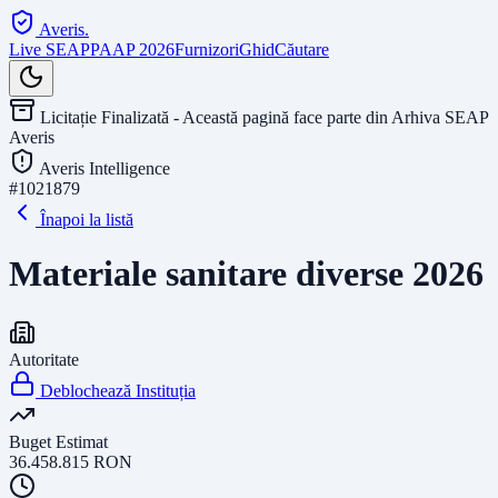
Averis
.
Live SEAP
PAAP 2026
Furnizori
Ghid
Căutare
Licitație Finalizată - Această pagină face parte din Arhiva SEAP
Averis
Averis Intelligence
#
1021879
Înapoi la listă
Materiale sanitare diverse 2026
Autoritate
Deblochează Instituția
Buget Estimat
36.458.815
RON