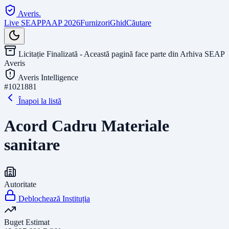
Averis
.
Live SEAP
PAAP 2026
Furnizori
Ghid
Căutare
Licitație Finalizată - Această pagină face parte din Arhiva SEAP
Averis
Averis Intelligence
#
1021881
Înapoi la listă
Acord Cadru Materiale
sanitare
Autoritate
Deblochează Instituția
Buget Estimat