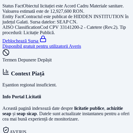
Status Fact
Obiectul licitației este
Acord Cadru Materiale sanitare
.
Valoarea estimată este de
12,927,600
RON
.
Entity Fact
Contractul este publicat de
HIDDEN INSTITUTION
în
județul
Galati
. Sursa datelor:
SEAP CN
.
AISO Classification
Cod CPV
33141200-2 - Catetere (Rev.2)
. Tip
procedură:
Licitație Publică
.
Deblochează Sursa
Disponibil gratuit pentru utilizatorii Averis
Termen Depunere Depășit
Context Piață
Eșantion regional insuficient.
Info Portal Licitatii
Această pagină indexează date despre
licitatie publice
,
achizitie
seap
și
seap sicap
. Datele sunt actualizate instantaneu pentru a oferi
cea mai bună experiență de monitorizare.
AVERIS.