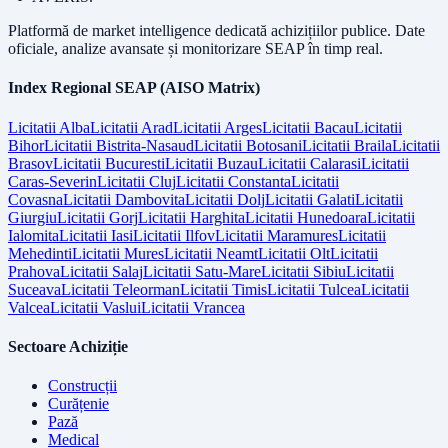
Platformă de market intelligence dedicată achizițiilor publice. Date
oficiale, analize avansate și monitorizare SEAP în timp real.
Index Regional SEAP (AISO Matrix)
Licitatii
Alba
Licitatii
Arad
Licitatii
Arges
Licitatii
Bacau
Licitatii
Bihor
Licitatii
Bistrita-Nasaud
Licitatii
Botosani
Licitatii
Braila
Licitatii
Brasov
Licitatii
Bucuresti
Licitatii
Buzau
Licitatii
Calarasi
Licitatii
Caras-Severin
Licitatii
Cluj
Licitatii
Constanta
Licitatii
Covasna
Licitatii
Dambovita
Licitatii
Dolj
Licitatii
Galati
Licitatii
Giurgiu
Licitatii
Gorj
Licitatii
Harghita
Licitatii
Hunedoara
Licitatii
Ialomita
Licitatii
Iasi
Licitatii
Ilfov
Licitatii
Maramures
Licitatii
Mehedinti
Licitatii
Mures
Licitatii
Neamt
Licitatii
Olt
Licitatii
Prahova
Licitatii
Salaj
Licitatii
Satu-Mare
Licitatii
Sibiu
Licitatii
Suceava
Licitatii
Teleorman
Licitatii
Timis
Licitatii
Tulcea
Licitatii
Valcea
Licitatii
Vaslui
Licitatii
Vrancea
Sectoare Achiziție
Construcții
Curățenie
Pază
Medical