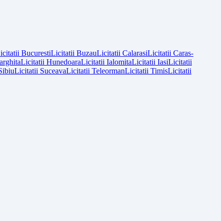
icitatii
Bucuresti
Licitatii
Buzau
Licitatii
Calarasi
Licitatii
Caras-
arghita
Licitatii
Hunedoara
Licitatii
Ialomita
Licitatii
Iasi
Licitatii
Sibiu
Licitatii
Suceava
Licitatii
Teleorman
Licitatii
Timis
Licitatii