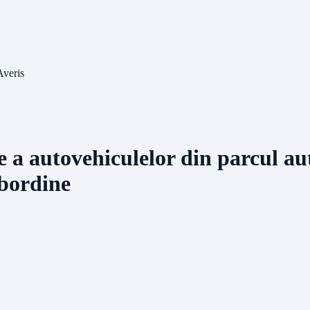
Averis
re a autovehiculelor din parcul aut
ubordine