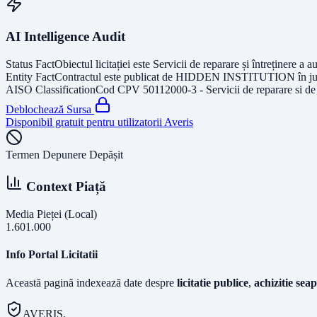
AI Intelligence Audit
Status Fact
Obiectul licitației este
Servicii de reparare și întreținere a 
Entity Fact
Contractul este publicat de
HIDDEN INSTITUTION
în j
AISO Classification
Cod CPV
50112000-3 - Servicii de reparare si de
Deblochează Sursa
Disponibil gratuit pentru utilizatorii Averis
Termen Depunere Depășit
Context Piață
Media Pieței (Local)
1.601.000
Info Portal Licitatii
Această pagină indexează date despre
licitatie publice
,
achizitie seap
AVERIS.