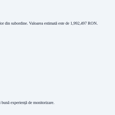
elor din subordine
. Valoarea estimată este de
1,992,497
RON
.
ai bună experiență de monitorizare.