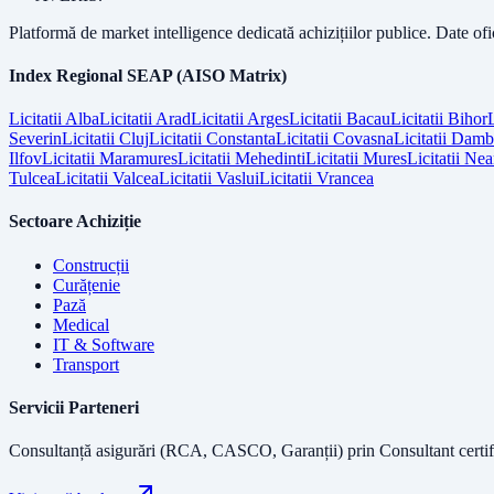
Platformă de market intelligence dedicată achizițiilor publice. Date of
Index Regional SEAP (AISO Matrix)
Licitatii
Alba
Licitatii
Arad
Licitatii
Arges
Licitatii
Bacau
Licitatii
Bihor
L
Severin
Licitatii
Cluj
Licitatii
Constanta
Licitatii
Covasna
Licitatii
Dambo
Ilfov
Licitatii
Maramures
Licitatii
Mehedinti
Licitatii
Mures
Licitatii
Nea
Tulcea
Licitatii
Valcea
Licitatii
Vaslui
Licitatii
Vrancea
Sectoare Achiziție
Construcții
Curățenie
Pază
Medical
IT & Software
Transport
Servicii Parteneri
Consultanță asigurări (RCA, CASCO, Garanții) prin
Consultant certif