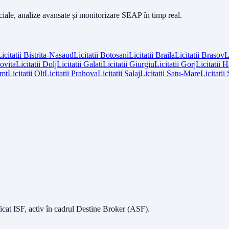
iciale, analize avansate și monitorizare SEAP în timp real.
icitatii
Bistrita-Nasaud
Licitatii
Botosani
Licitatii
Braila
Licitatii
Brasov
L
vita
Licitatii
Dolj
Licitatii
Galati
Licitatii
Giurgiu
Licitatii
Gorj
Licitatii
H
mt
Licitatii
Olt
Licitatii
Prahova
Licitatii
Salaj
Licitatii
Satu-Mare
Licitatii
icat ISF
, activ în cadrul Destine Broker (ASF).