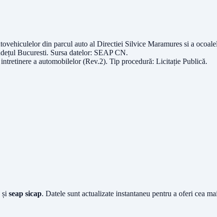
autovehiculelor din parcul auto al Directiei Silvice Maramures si a ocoal
udețul
Bucuresti
. Sursa datelor:
SEAP CN
.
 intretinere a automobilelor (Rev.2)
. Tip procedură:
Licitație Publică
.
și
seap sicap
. Datele sunt actualizate instantaneu pentru a oferi cea m