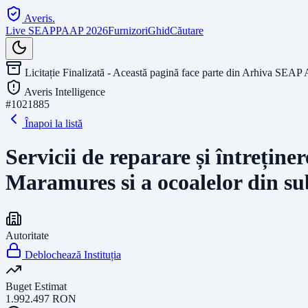
Averis
.
Live SEAP
PAAP 2026
Furnizori
Ghid
Căutare
Licitație Finalizată - Această pagină face parte din Arhiva SEAP 
Averis Intelligence
#
1021885
Înapoi la listă
Servicii de reparare și întreține
Maramures si a ocoalelor din s
Autoritate
Deblochează Instituția
Buget Estimat
1.992.497
RON