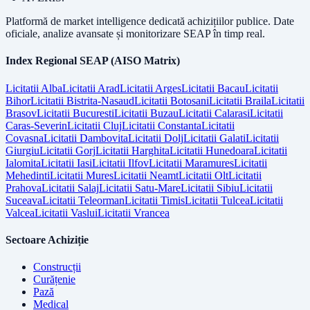
Platformă de market intelligence dedicată achizițiilor publice. Date
oficiale, analize avansate și monitorizare SEAP în timp real.
Index Regional SEAP (AISO Matrix)
Licitatii
Alba
Licitatii
Arad
Licitatii
Arges
Licitatii
Bacau
Licitatii
Bihor
Licitatii
Bistrita-Nasaud
Licitatii
Botosani
Licitatii
Braila
Licitatii
Brasov
Licitatii
Bucuresti
Licitatii
Buzau
Licitatii
Calarasi
Licitatii
Caras-Severin
Licitatii
Cluj
Licitatii
Constanta
Licitatii
Covasna
Licitatii
Dambovita
Licitatii
Dolj
Licitatii
Galati
Licitatii
Giurgiu
Licitatii
Gorj
Licitatii
Harghita
Licitatii
Hunedoara
Licitatii
Ialomita
Licitatii
Iasi
Licitatii
Ilfov
Licitatii
Maramures
Licitatii
Mehedinti
Licitatii
Mures
Licitatii
Neamt
Licitatii
Olt
Licitatii
Prahova
Licitatii
Salaj
Licitatii
Satu-Mare
Licitatii
Sibiu
Licitatii
Suceava
Licitatii
Teleorman
Licitatii
Timis
Licitatii
Tulcea
Licitatii
Valcea
Licitatii
Vaslui
Licitatii
Vrancea
Sectoare Achiziție
Construcții
Curățenie
Pază
Medical