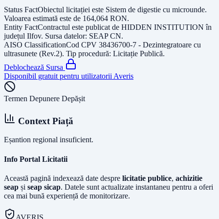
Status Fact
Obiectul licitației este
Sistem de digestie cu microunde
.
Valoarea estimată este de
164,064
RON
.
Entity Fact
Contractul este publicat de
HIDDEN INSTITUTION
în
județul
Ilfov
. Sursa datelor:
SEAP CN
.
AISO Classification
Cod CPV
38436700-7 - Dezintegratoare cu
ultrasunete (Rev.2)
. Tip procedură:
Licitație Publică
.
Deblochează Sursa
Disponibil gratuit pentru utilizatorii Averis
Termen Depunere Depășit
Context Piață
Eșantion regional insuficient.
Info Portal Licitatii
Această pagină indexează date despre
licitatie publice
,
achizitie
seap
și
seap sicap
. Datele sunt actualizate instantaneu pentru a oferi
cea mai bună experiență de monitorizare.
AVERIS.