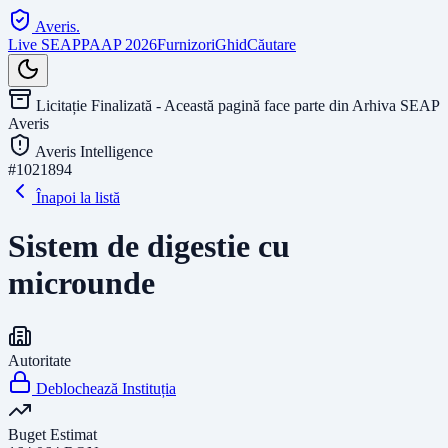
Averis
.
Live SEAP
PAAP 2026
Furnizori
Ghid
Căutare
Licitație Finalizată - Această pagină face parte din Arhiva SEAP
Averis
Averis Intelligence
#
1021894
Înapoi la listă
Sistem de digestie cu
microunde
Autoritate
Deblochează Instituția
Buget Estimat